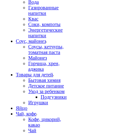
Вода
Газированные
напитки
Квас
Соки, компоты
Энергетические
напитки
Соус, майонез
Соусы, кетчупы,
томатная паста
Майонез
Горчица, хрен,
аджика
Товары для детей
Бытовая химия
Детское питание
Уход за ребенком
Подгузники
Игрушки
Яйцо
Чай, кофе
Кофе, цикорий,
какао
Чай