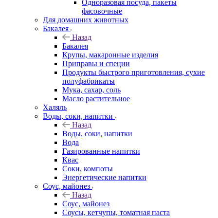
Одноразовая посуда, пакеты
фасовочные
Для домашних животных
Бакалея
Назад
Бакалея
Крупы, макаронные изделия
Приправы и специи
Продукты быстрого приготовления, сухие
полуфабрикаты
Мука, сахар, соль
Масло растительное
Халяль
Воды, соки, напитки
Назад
Воды, соки, напитки
Вода
Газированные напитки
Квас
Соки, компоты
Энергетические напитки
Соус, майонез
Назад
Соус, майонез
Соусы, кетчупы, томатная паста