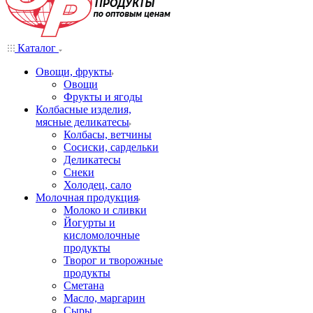
Каталог
Овощи, фрукты
Овощи
Фрукты и ягоды
Колбасные изделия,
мясные деликатесы
Колбасы, ветчины
Сосиски, сардельки
Деликатесы
Снеки
Холодец, сало
Молочная продукция
Молоко и сливки
Йогурты и
кисломолочные
продукты
Творог и творожные
продукты
Сметана
Масло, маргарин
Сыры