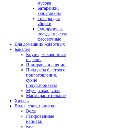
мусора
Батарейки,
канцтовары
Товары для
уборки
Одноразовая
посуда, пакеты
фасовочные
Для домашних животных
Бакалея
Крупы, макаронные
изделия
Приправы и специи
Продукты быстрого
приготовления,
сухие
полуфабрикаты
Мука, сахар, соль
Масло растительное
Халяль
Воды, соки, напитки
Вода
Газированные
напитки
Квас