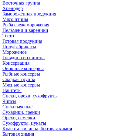
Восточная группа
Хренодер
Замороженная продукция
Мясо птицы
Рыба свежемороженая
Пельмени и вареники
Тесто
Готовая продукция
Полуфабрикаты
Мороженое
Говядина и свинина
Консервация
Овощные консервы
Рыбные консервы
Сладкая группа
Мясные консервы
Паштеты
Снеки, орехи, сухофрукты
Чипсы
Снеки мясные
Сухарики, гренки
Орехи, семечки
Сухофрукты, цукаты
Красота, гигиена, бытовая химия
Бытовая химия