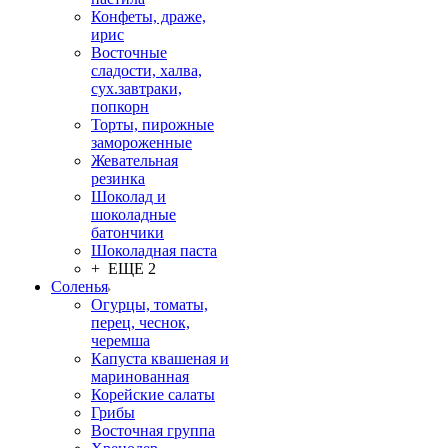
Конфеты, драже,
ирис
Восточные
сладости, халва,
сух.завтраки,
попкорн
Торты, пирожные
замороженные
Жевательная
резинка
Шоколад и
шоколадные
батончики
Шоколадная паста
+ ЕЩЕ 2
Соленья
Огурцы, томаты,
перец, чеснок,
черемша
Капуста квашеная и
маринованная
Корейские салаты
Грибы
Восточная группа