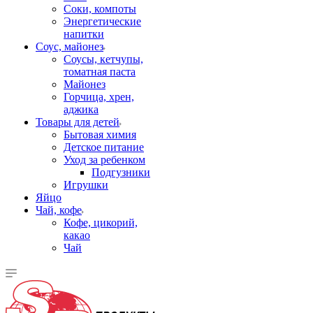
Соки, компоты
Энергетические
напитки
Соус, майонез
Соусы, кетчупы,
томатная паста
Майонез
Горчица, хрен,
аджика
Товары для детей
Бытовая химия
Детское питание
Уход за ребенком
Подгузники
Игрушки
Яйцо
Чай, кофе
Кофе, цикорий,
какао
Чай