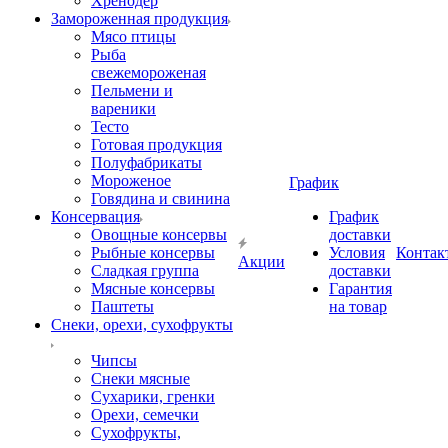
Хренодер
Замороженная продукция
Мясо птицы
Рыба
свежемороженая
Пельмени и
вареники
Тесто
Готовая продукция
Полуфабрикаты
Мороженое
График
Говядина и свинина
Консервация
График
Овощные консервы
доставки
Рыбные консервы
Условия
Контак
Акции
Сладкая группа
доставки
Мясные консервы
Гарантия
Паштеты
на товар
Снеки, орехи, сухофрукты
Чипсы
Снеки мясные
Сухарики, гренки
Орехи, семечки
Сухофрукты,