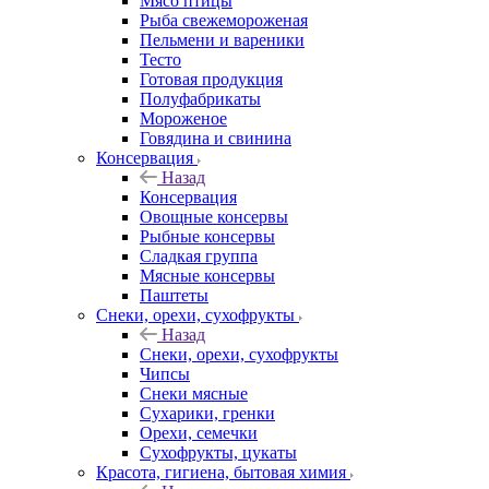
Мясо птицы
Рыба свежемороженая
Пельмени и вареники
Тесто
Готовая продукция
Полуфабрикаты
Мороженое
Говядина и свинина
Консервация
Назад
Консервация
Овощные консервы
Рыбные консервы
Сладкая группа
Мясные консервы
Паштеты
Снеки, орехи, сухофрукты
Назад
Снеки, орехи, сухофрукты
Чипсы
Снеки мясные
Сухарики, гренки
Орехи, семечки
Сухофрукты, цукаты
Красота, гигиена, бытовая химия