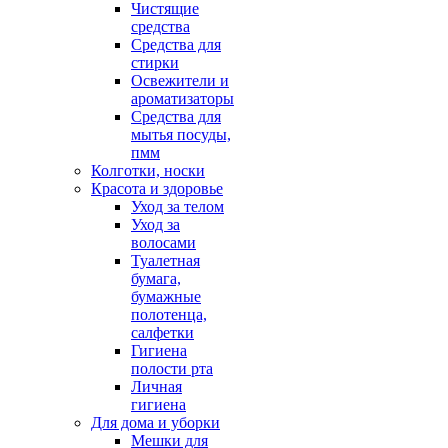
Чистящие
средства
Средства для
стирки
Освежители и
ароматизаторы
Средства для
мытья посуды,
пмм
Колготки, носки
Красота и здоровье
Уход за телом
Уход за
волосами
Туалетная
бумага,
бумажные
полотенца,
салфетки
Гигиена
полости рта
Личная
гигиена
Для дома и уборки
Мешки для