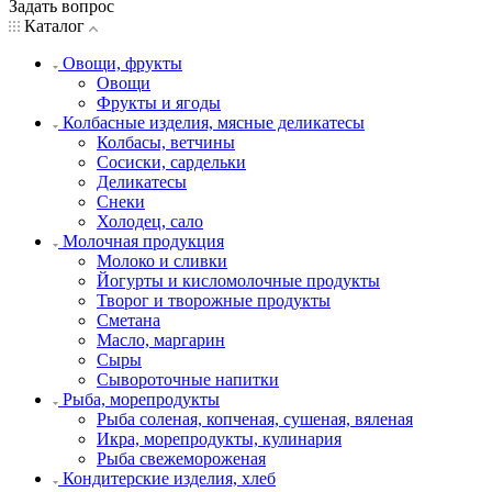
Задать вопрос
Каталог
Овощи, фрукты
Овощи
Фрукты и ягоды
Колбасные изделия, мясные деликатесы
Колбасы, ветчины
Сосиски, сардельки
Деликатесы
Снеки
Холодец, сало
Молочная продукция
Молоко и сливки
Йогурты и кисломолочные продукты
Творог и творожные продукты
Сметана
Масло, маргарин
Сыры
Сывороточные напитки
Рыба, морепродукты
Рыба соленая, копченая, сушеная, вяленая
Икра, морепродукты, кулинария
Рыба свежемороженая
Кондитерские изделия, хлеб