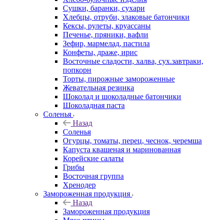
Сушки, баранки, сухари
Хлебцы, отруби, злаковые батончики
Кексы, рулеты, круассаны
Печенье, пряники, вафли
Зефир, мармелад, пастила
Конфеты, драже, ирис
Восточные сладости, халва, сух.завтраки,
попкорн
Торты, пирожные замороженные
Жевательная резинка
Шоколад и шоколадные батончики
Шоколадная паста
Соленья
Назад
Соленья
Огурцы, томаты, перец, чеснок, черемша
Капуста квашеная и маринованная
Корейские салаты
Грибы
Восточная группа
Хренодер
Замороженная продукция
Назад
Замороженная продукция