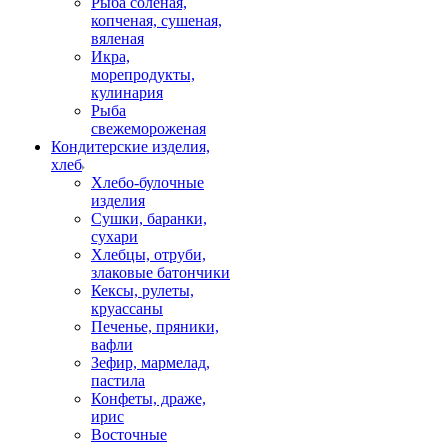
Рыба соленая,
копченая, сушеная,
вяленая
Икра,
морепродукты,
кулинария
Рыба
свежемороженая
Кондитерские изделия,
хлеб
Хлебо-булочные
изделия
Сушки, баранки,
сухари
Хлебцы, отруби,
злаковые батончики
Кексы, рулеты,
круассаны
Печенье, пряники,
вафли
Зефир, мармелад,
пастила
Конфеты, драже,
ирис
Восточные