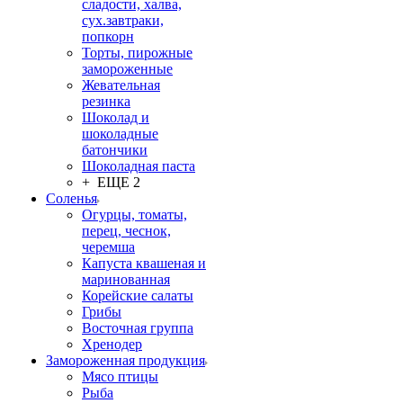
сладости, халва,
сух.завтраки,
попкорн
Торты, пирожные
замороженные
Жевательная
резинка
Шоколад и
шоколадные
батончики
Шоколадная паста
+ ЕЩЕ 2
Соленья
Огурцы, томаты,
перец, чеснок,
черемша
Капуста квашеная и
маринованная
Корейские салаты
Грибы
Восточная группа
Хренодер
Замороженная продукция
Мясо птицы
Рыба