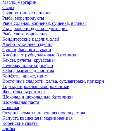
Масло, маргарин
Сыры
Сывороточные напитки
Рыба, морепродукты
Рыба соленая, копченая, сушеная, вяленая
Икра, морепродукты, кулинария
Рыба свежемороженая
Кондитерские изделия, хлеб
Хлебо-булочные изделия
Сушки, баранки, сухари
Хлебцы, отруби, злаковые батончики
Кексы, рулеты, круассаны
Печенье, пряники, вафли
Зефир, мармелад, пастила
Конфеты, драже, ирис
Восточные сладости, халва, сух.завтраки, попкорн
Торты, пирожные замороженные
Жевательная резинка
Шоколад и шоколадные батончики
Шоколадная паста
Соленья
Огурцы, томаты, перец, чеснок, черемша
Капуста квашеная и маринованная
Корейские салаты
Грибы