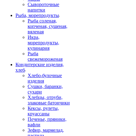
Сывороточные
напитки
Рыба, морепродукты
Рыба соленая,
копченая, сушеная,
вяленая
Икра,
морепродукты,
кулинария
Рыба
свежемороженая
Кондитерские изделия,
хлеб
Хлебо-булочные
изделия
Сушки, баранки,
сухари
Хлебцы, отруби,
злаковые батончики
Кексы, рулеты,
круассаны
Печенье, пряники,
вафли
Зефир, мармелад,
пастила