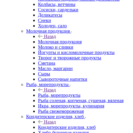
Колбасы, ветчины
Сосиски, сардельки
Деликатесы
Снеки
Холодец, сало
Молочная продукция
Назад
Молочная продукция
Молоко и сливки
Йогурты и кисломолочные продукты
Творог и творожные продукты
Сметана
Масло, маргарин
Сыры
Сывороточные напитки
Рыба, морепродукты
Назад
Рыба, морепродукты
Рыба соленая, копченая, сушеная, вяленая
Икра, морепродукты, кулинария
Рыба свежемороженая
Кондитерские изделия, хлеб
Назад
Кондитерские изделия, хлеб
Хлебо-булочные изделия