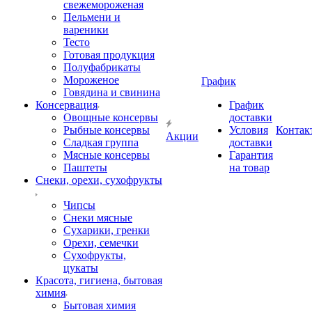
свежемороженая
Пельмени и
вареники
Тесто
Готовая продукция
Полуфабрикаты
Мороженое
График
Говядина и свинина
Консервация
График
Овощные консервы
доставки
Рыбные консервы
Условия
Контак
Акции
Сладкая группа
доставки
Мясные консервы
Гарантия
Паштеты
на товар
Снеки, орехи, сухофрукты
Чипсы
Снеки мясные
Сухарики, гренки
Орехи, семечки
Сухофрукты,
цукаты
Красота, гигиена, бытовая
химия
Бытовая химия