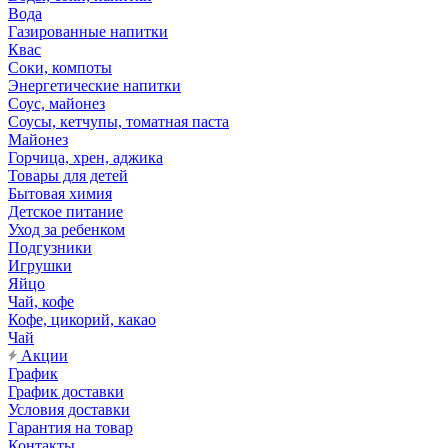
Вода
Газированные напитки
Квас
Соки, компоты
Энергетические напитки
Соус, майонез
Соусы, кетчупы, томатная паста
Майонез
Горчица, хрен, аджика
Товары для детей
Бытовая химия
Детское питание
Уход за ребенком
Подгузники
Игрушки
Яйцо
Чай, кофе
Кофе, цикорий, какао
Чай
Акции
График
График доставки
Условия доставки
Гарантия на товар
Контакты