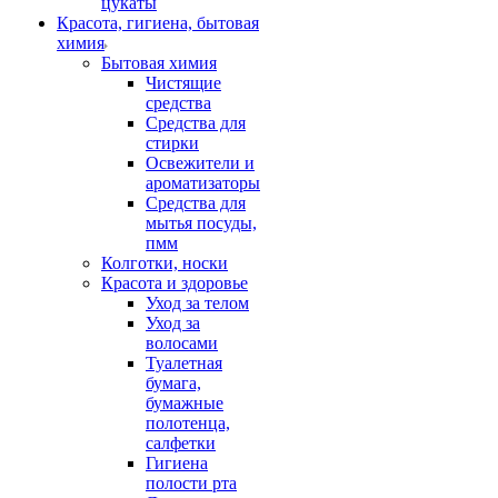
цукаты
Красота, гигиена, бытовая
химия
Бытовая химия
Чистящие
средства
Средства для
стирки
Освежители и
ароматизаторы
Средства для
мытья посуды,
пмм
Колготки, носки
Красота и здоровье
Уход за телом
Уход за
волосами
Туалетная
бумага,
бумажные
полотенца,
салфетки
Гигиена
полости рта