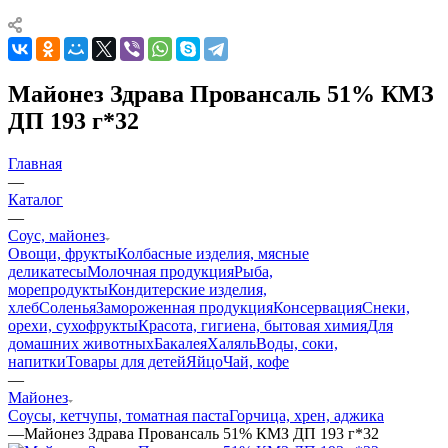
Майонез Здрава Провансаль 51% КМЗ
ДП 193 г*32
Главная
—
Каталог
—
Соус, майонез
Овощи, фрукты
Колбасные изделия, мясные
деликатесы
Молочная продукция
Рыба,
морепродукты
Кондитерские изделия,
хлеб
Соленья
Замороженная продукция
Консервация
Снеки,
орехи, сухофрукты
Красота, гигиена, бытовая химия
Для
домашних животных
Бакалея
Халяль
Воды, соки,
напитки
Товары для детей
Яйцо
Чай, кофе
—
Майонез
Соусы, кетчупы, томатная паста
Горчица, хрен, аджика
—
Майонез Здрава Провансаль 51% КМЗ ДП 193 г*32