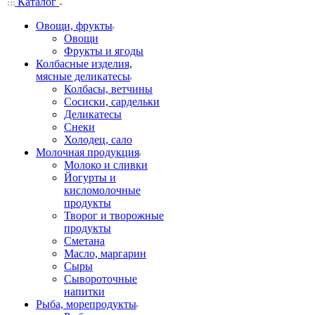
Каталог
Овощи, фрукты
Овощи
Фрукты и ягоды
Колбасные изделия,
мясные деликатесы
Колбасы, ветчины
Сосиски, сардельки
Деликатесы
Снеки
Холодец, сало
Молочная продукция
Молоко и сливки
Йогурты и
кисломолочные
продукты
Творог и творожные
продукты
Сметана
Масло, маргарин
Сыры
Сывороточные
напитки
Рыба, морепродукты