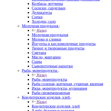
Колбасы, ветчины
Сосиски, сардельки
Деликатесы
Снеки
Холодец, сало
Молочная продукция
Назад
Молочная продукция
Молоко и сливки
Йогурты и кисломолочные продукты
Творог и творожные продукты
Сметана
Масло, маргарин
Сыры
Сывороточные напитки
Рыба, морепродукты
Назад
Рыба, морепродукты
Рыба соленая, копченая, сушеная, вяленая
Икра, морепродукты, кулинария
Рыба свежемороженая
Кондитерские изделия, хлеб
Назад
Кондитерские изделия, хлеб
Хлебо-булочные изделия