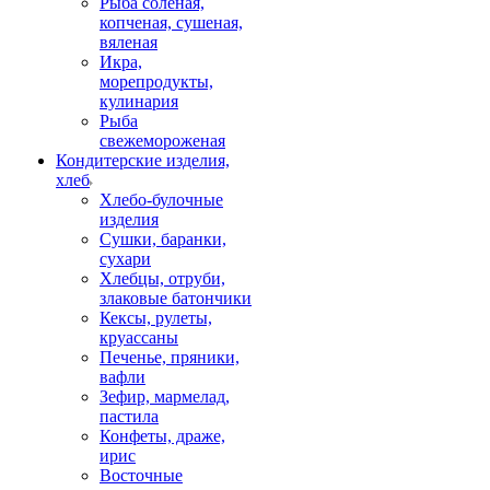
Рыба соленая,
копченая, сушеная,
вяленая
Икра,
морепродукты,
кулинария
Рыба
свежемороженая
Кондитерские изделия,
хлеб
Хлебо-булочные
изделия
Сушки, баранки,
сухари
Хлебцы, отруби,
злаковые батончики
Кексы, рулеты,
круассаны
Печенье, пряники,
вафли
Зефир, мармелад,
пастила
Конфеты, драже,
ирис
Восточные