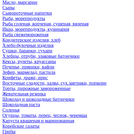
Масло, маргарин
Сыры
Сывороточные напитки
Рыба, морепродукты
Рыба соленая, копченая, сушеная, вяленая
Икра, морепродукты, кулинария
Рыба свежемороженая
Кондитерские изделия, хлеб
Хлебо-булочные изделия
Сушки, баранки, сухари
Хлебцы, отруби, злаковые батончики
Кексы, рулеты, круассаны
Печенье, пряники, вафли
Зефир, мармелад, пастила
Конфеты, драже, ирис
Восточные сладости, халва, сух.завтраки, попкорн
Торты, пирожные замороженные
Жевательная резинка
Шоколад и шоколадные батончики
Шоколадная паста
Соленья
Огурцы, томаты, перец, чеснок, черемша
Капуста квашеная и маринованная
Корейские салаты
Грибы