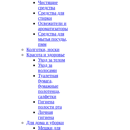
Чистящие
средства
Средства для
стирки
Освежители и
ароматизаторы
Средства для
мытья посуды,
пмм
Колготки, носки
Красота и здоровье
Уход за телом
Уход за
волосами
Туалетная
бумага,
бумажные
полотенца,
салфетки
Гигиена
полости рта
Личная
гигиена
Для дома и уборки
Мешки для