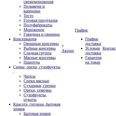
свежемороженая
Пельмени и
вареники
Тесто
Готовая продукция
Полуфабрикаты
Мороженое
График
Говядина и свинина
Консервация
График
Овощные консервы
доставки
Рыбные консервы
Условия
Контак
Акции
Сладкая группа
доставки
Мясные консервы
Гарантия
Паштеты
на товар
Снеки, орехи, сухофрукты
Чипсы
Снеки мясные
Сухарики, гренки
Орехи, семечки
Сухофрукты,
цукаты
Красота, гигиена, бытовая
химия
Бытовая химия