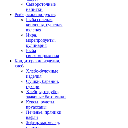
Сывороточные
напитки
Рыба, морепродукты
Рыба соленая,
копченая, сушеная,
вяленая
Икра,
морепродукты,
кулинария
Рыба
свежемороженая
Кондитерские изделия,
хлеб
Хлебо-булочные
изделия
Сушки, баранки,
сухари
Хлебцы, отруби,
злаковые батончики
Кексы, рулеты,
круассаны
Печенье, пряники,
вафли
Зефир, мармелад,
пастила