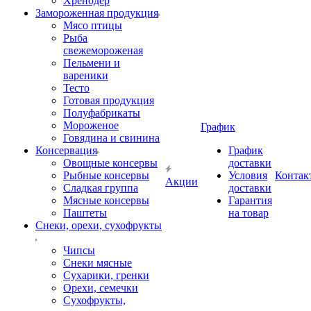
Хренодер
Замороженная продукция
Мясо птицы
Рыба
свежемороженая
Пельмени и
вареники
Тесто
Готовая продукция
Полуфабрикаты
Мороженое
График
Говядина и свинина
Консервация
График
Овощные консервы
доставки
Рыбные консервы
Условия
Контак
Акции
Сладкая группа
доставки
Мясные консервы
Гарантия
Паштеты
на товар
Снеки, орехи, сухофрукты
Чипсы
Снеки мясные
Сухарики, гренки
Орехи, семечки
Сухофрукты,