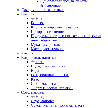
Одноразовая посуда, пакеты
фасовочные
Для домашних животных
Бакалея
Назад
Бакалея
Крупы, макаронные изделия
Приправы и специи
Продукты быстрого приготовления, сухие
полуфабрикаты
Мука, сахар, соль
Масло растительное
Халяль
Воды, соки, напитки
Назад
Воды, соки, напитки
Вода
Газированные напитки
Квас
Соки, компоты
Энергетические напитки
Соус, майонез
Назад
Соус, майонез
Соусы, кетчупы, томатная паста