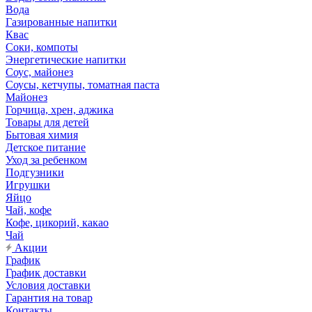
Вода
Газированные напитки
Квас
Соки, компоты
Энергетические напитки
Соус, майонез
Соусы, кетчупы, томатная паста
Майонез
Горчица, хрен, аджика
Товары для детей
Бытовая химия
Детское питание
Уход за ребенком
Подгузники
Игрушки
Яйцо
Чай, кофе
Кофе, цикорий, какао
Чай
Акции
График
График доставки
Условия доставки
Гарантия на товар
Контакты