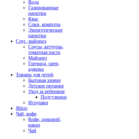
Вода
Газированные
напитки
Квас
Соки, компоты
Энергетические
напитки
Соус, майонез
Соусы, кетчупы,
томатная паста
Майонез
Горчица, хрен,
аджика
Товары для детей
Бытовая химия
Детское питание
Уход за ребенком
Подгузники
Игрушки
Яйцо
Чай, кофе
Кофе, цикорий,
какао
Чай