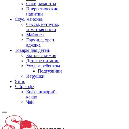
Соки, компоты
Энергетические
напитки
Соус, майонез
Соусы, кетчупы,
томатная паста
Майонез
Горчица, хрен,
аджика
Товары для детей
Бытовая химия
Детское питание
Уход за ребенком
Подгузники
Игрушки
Яйцо
Чай, кофе
Кофе, цикорий,
какао
Чай