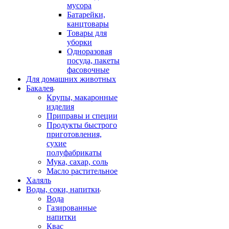
мусора
Батарейки,
канцтовары
Товары для
уборки
Одноразовая
посуда, пакеты
фасовочные
Для домашних животных
Бакалея
Крупы, макаронные
изделия
Приправы и специи
Продукты быстрого
приготовления,
сухие
полуфабрикаты
Мука, сахар, соль
Масло растительное
Халяль
Воды, соки, напитки
Вода
Газированные
напитки
Квас