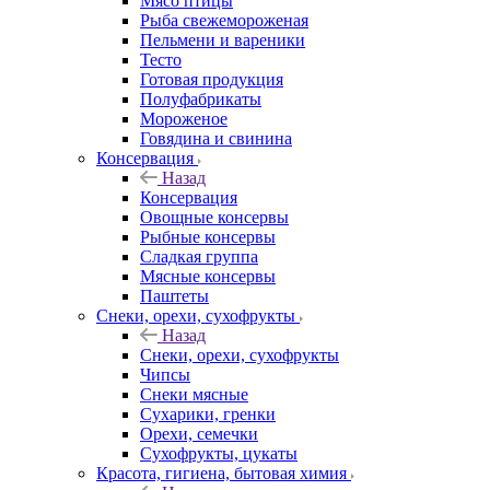
Мясо птицы
Рыба свежемороженая
Пельмени и вареники
Тесто
Готовая продукция
Полуфабрикаты
Мороженое
Говядина и свинина
Консервация
Назад
Консервация
Овощные консервы
Рыбные консервы
Сладкая группа
Мясные консервы
Паштеты
Снеки, орехи, сухофрукты
Назад
Снеки, орехи, сухофрукты
Чипсы
Снеки мясные
Сухарики, гренки
Орехи, семечки
Сухофрукты, цукаты
Красота, гигиена, бытовая химия