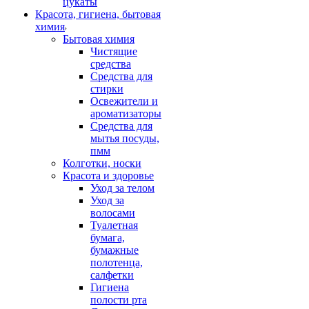
цукаты
Красота, гигиена, бытовая
химия
Бытовая химия
Чистящие
средства
Средства для
стирки
Освежители и
ароматизаторы
Средства для
мытья посуды,
пмм
Колготки, носки
Красота и здоровье
Уход за телом
Уход за
волосами
Туалетная
бумага,
бумажные
полотенца,
салфетки
Гигиена
полости рта