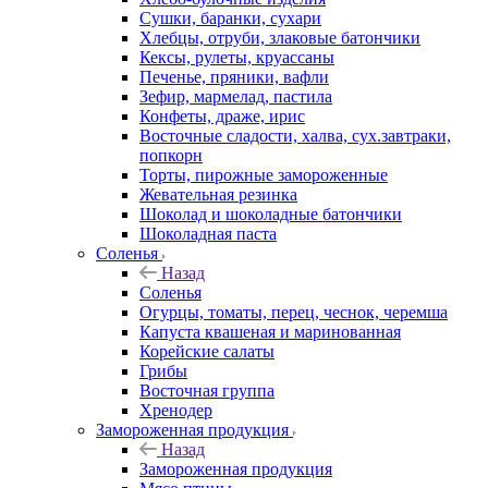
Сушки, баранки, сухари
Хлебцы, отруби, злаковые батончики
Кексы, рулеты, круассаны
Печенье, пряники, вафли
Зефир, мармелад, пастила
Конфеты, драже, ирис
Восточные сладости, халва, сух.завтраки,
попкорн
Торты, пирожные замороженные
Жевательная резинка
Шоколад и шоколадные батончики
Шоколадная паста
Соленья
Назад
Соленья
Огурцы, томаты, перец, чеснок, черемша
Капуста квашеная и маринованная
Корейские салаты
Грибы
Восточная группа
Хренодер
Замороженная продукция
Назад
Замороженная продукция