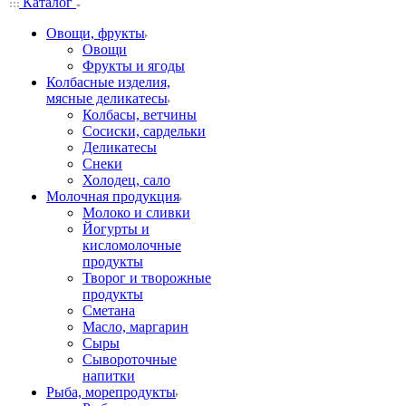
Каталог
Овощи, фрукты
Овощи
Фрукты и ягоды
Колбасные изделия,
мясные деликатесы
Колбасы, ветчины
Сосиски, сардельки
Деликатесы
Снеки
Холодец, сало
Молочная продукция
Молоко и сливки
Йогурты и
кисломолочные
продукты
Творог и творожные
продукты
Сметана
Масло, маргарин
Сыры
Сывороточные
напитки
Рыба, морепродукты