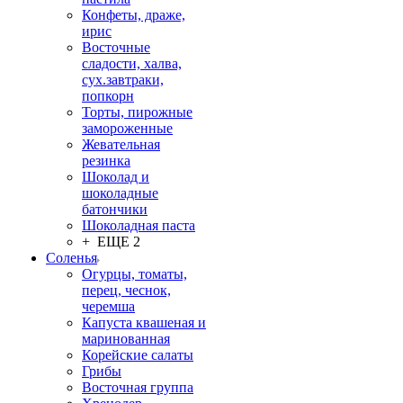
Конфеты, драже,
ирис
Восточные
сладости, халва,
сух.завтраки,
попкорн
Торты, пирожные
замороженные
Жевательная
резинка
Шоколад и
шоколадные
батончики
Шоколадная паста
+ ЕЩЕ 2
Соленья
Огурцы, томаты,
перец, чеснок,
черемша
Капуста квашеная и
маринованная
Корейские салаты
Грибы
Восточная группа