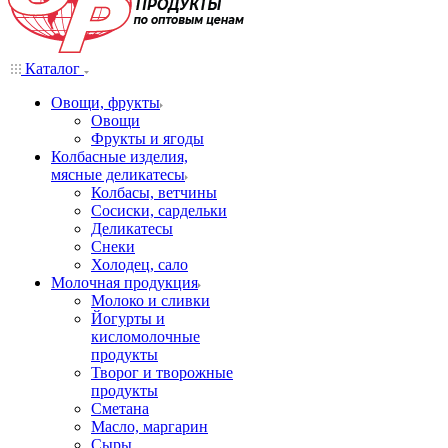
Каталог
Овощи, фрукты
Овощи
Фрукты и ягоды
Колбасные изделия,
мясные деликатесы
Колбасы, ветчины
Сосиски, сардельки
Деликатесы
Снеки
Холодец, сало
Молочная продукция
Молоко и сливки
Йогурты и
кисломолочные
продукты
Творог и творожные
продукты
Сметана
Масло, маргарин
Сыры