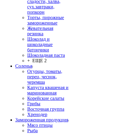
сладости, халва,
сух.завтраки,
попкорн
Торты, пирожные
замороженные
Жевательная
резинка
Шоколад и
шоколадные
батончики
Шоколадная паста
+ ЕЩЕ 2
Соленья
Огурцы, томаты,
перец, чеснок,
черемша
Капуста квашеная и
маринованная
Корейские салаты
Грибы
Восточная группа
Хренодер
Замороженная продукция
Мясо птицы
Рыба