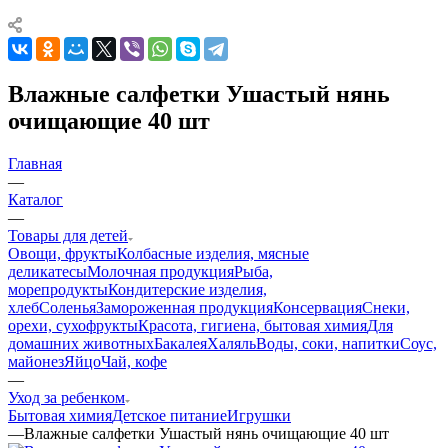
Влажные салфетки Ушастый нянь
очищающие 40 шт
Главная
—
Каталог
—
Товары для детей
Овощи, фрукты
Колбасные изделия, мясные
деликатесы
Молочная продукция
Рыба,
морепродукты
Кондитерские изделия,
хлеб
Соленья
Замороженная продукция
Консервация
Снеки,
орехи, сухофрукты
Красота, гигиена, бытовая химия
Для
домашних животных
Бакалея
Халяль
Воды, соки, напитки
Соус,
майонез
Яйцо
Чай, кофе
—
Уход за ребенком
Бытовая химия
Детское питание
Игрушки
—
Влажные салфетки Ушастый нянь очищающие 40 шт