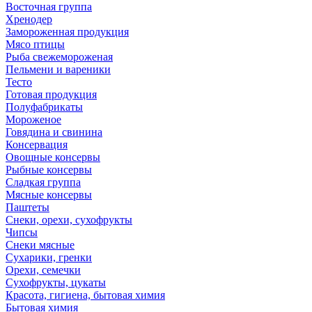
Восточная группа
Хренодер
Замороженная продукция
Мясо птицы
Рыба свежемороженая
Пельмени и вареники
Тесто
Готовая продукция
Полуфабрикаты
Мороженое
Говядина и свинина
Консервация
Овощные консервы
Рыбные консервы
Сладкая группа
Мясные консервы
Паштеты
Снеки, орехи, сухофрукты
Чипсы
Снеки мясные
Сухарики, гренки
Орехи, семечки
Сухофрукты, цукаты
Красота, гигиена, бытовая химия
Бытовая химия