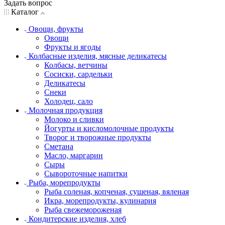
Задать вопрос
Каталог
Овощи, фрукты
Овощи
Фрукты и ягоды
Колбасные изделия, мясные деликатесы
Колбасы, ветчины
Сосиски, сардельки
Деликатесы
Снеки
Холодец, сало
Молочная продукция
Молоко и сливки
Йогурты и кисломолочные продукты
Творог и творожные продукты
Сметана
Масло, маргарин
Сыры
Сывороточные напитки
Рыба, морепродукты
Рыба соленая, копченая, сушеная, вяленая
Икра, морепродукты, кулинария
Рыба свежемороженая
Кондитерские изделия, хлеб