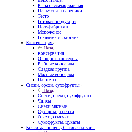
Мясо птицы
Рыба свежемороженая
Пельмени и вареники
Тесто
Готовая продукция
Полуфабрикаты
Мороженое
Говядина и свинина
Консервация
Назад
Консервация
Овощные консервы
Рыбные консервы
Сладкая группа
Мясные консервы
Паштеты
Снеки, орехи, сухофрукты
Назад
Снеки, орехи, сухофрукты
Чипсы
Снеки мясные
Сухарики, гренки
Орехи, семечки
Сухофрукты, цукаты
Красота, гигиена, бытовая химия