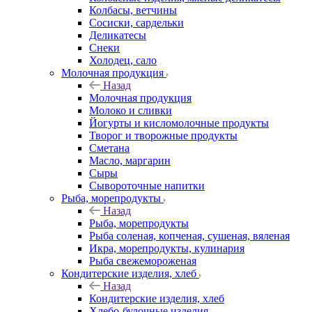
Колбасы, ветчины
Сосиски, сардельки
Деликатесы
Снеки
Холодец, сало
Молочная продукция
Назад
Молочная продукция
Молоко и сливки
Йогурты и кисломолочные продукты
Творог и творожные продукты
Сметана
Масло, маргарин
Сыры
Сывороточные напитки
Рыба, морепродукты
Назад
Рыба, морепродукты
Рыба соленая, копченая, сушеная, вяленая
Икра, морепродукты, кулинария
Рыба свежемороженая
Кондитерские изделия, хлеб
Назад
Кондитерские изделия, хлеб
Хлебо-булочные изделия