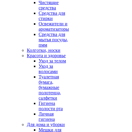
Чистящие
средства
Средства для
стирки
Освежители и
ароматизаторы
Средства для
мытья посуды,
пмм
Колготки, носки
Красота и здоровье
Уход за телом
Уход за
волосами
Туалетная
бумага,
бумажные
полотенца,
салфетки
Гигиена
полости рта
Личная
гигиена
Для дома и уборки
Мешки для