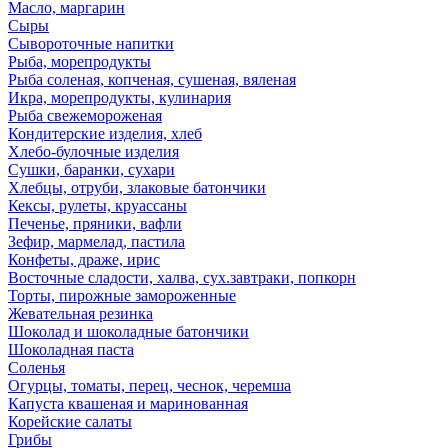
Масло, маргарин
Сыры
Сывороточные напитки
Рыба, морепродукты
Рыба соленая, копченая, сушеная, вяленая
Икра, морепродукты, кулинария
Рыба свежемороженая
Кондитерские изделия, хлеб
Хлебо-булочные изделия
Сушки, баранки, сухари
Хлебцы, отруби, злаковые батончики
Кексы, рулеты, круассаны
Печенье, пряники, вафли
Зефир, мармелад, пастила
Конфеты, драже, ирис
Восточные сладости, халва, сух.завтраки, попкорн
Торты, пирожные замороженные
Жевательная резинка
Шоколад и шоколадные батончики
Шоколадная паста
Соленья
Огурцы, томаты, перец, чеснок, черемша
Капуста квашеная и маринованная
Корейские салаты
Грибы