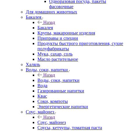
Одноразовая посуда, пакеты
фасовочные
Для домашних животных
Бакалея
Назад
Бакалея
Крупы, макаронные изделия
Приправы и специи
Продукты быстрого приготовления, сухие
полуфабрикаты
Мука, сахар, соль
Масло растительное
Халяль
Воды, соки, напитки
Назад
Воды, соки, напитки
Вода
Газированные напитки
Квас
Соки, компоты
Энергетические напитки
Соус, майонез
Назад
Соус, майонез
Соусы, кетчупы, томатная паста