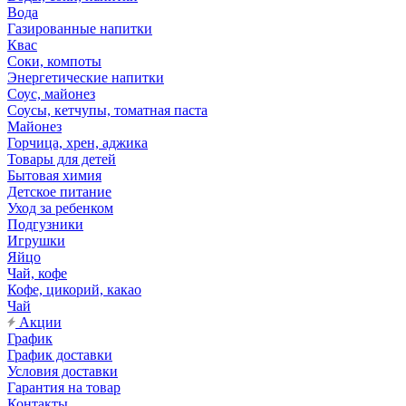
Вода
Газированные напитки
Квас
Соки, компоты
Энергетические напитки
Соус, майонез
Соусы, кетчупы, томатная паста
Майонез
Горчица, хрен, аджика
Товары для детей
Бытовая химия
Детское питание
Уход за ребенком
Подгузники
Игрушки
Яйцо
Чай, кофе
Кофе, цикорий, какао
Чай
Акции
График
График доставки
Условия доставки
Гарантия на товар
Контакты