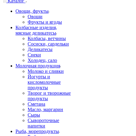
Каталог
Овощи, фрукты
Овощи
Фрукты и ягоды
Колбасные изделия,
мясные деликатесы
Колбасы, ветчины
Сосиски, сардельки
Деликатесы
Снеки
Холодец, сало
Молочная продукция
Молоко и сливки
Йогурты и
кисломолочные
продукты
Творог и творожные
продукты
Сметана
Масло, маргарин
Сыры
Сывороточные
напитки
Рыба, морепродукты