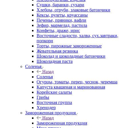
Сушки, баранки, сухари
Хлебцы, отруби, злаковые батончики
Кексы, рулеты, круассаны
Печенье, пряники, вафли
Зефир, мармелад, пастила
Конфеты, драже, ирис
Восточные сладости, халва, сух.завтраки,
попкорн
Торты, пирожные замороженные
Жевательная резинка
Шоколад и шоколадные батончики
Шоколадная паста
Соленья
Назад
Соленья
Огурцы, томаты, перец, чеснок, черемша
Капуста квашеная и маринованная
Корейские салаты
Грибы
Восточная группа
Хренодер
Замороженная продукция
Назад
Замороженная продукция