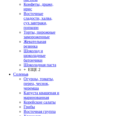
Конфеты, драже,
ирис
Восточные
сладости, халва,
сух.завтраки,
попкорн
Торты, пирожные
замороженные
Жевательная
резинка
Шоколад и
шоколадные
батончики
Шоколадная паста
+ ЕЩЕ 2
Соленья
Огурцы, томаты,
перец, чеснок,
черемша
Капуста квашеная и
маринованная
Корейские салаты
Грибы
Восточная группа