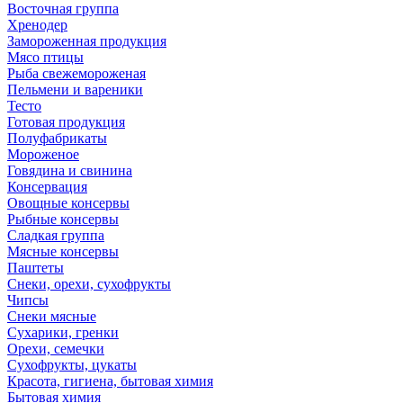
Восточная группа
Хренодер
Замороженная продукция
Мясо птицы
Рыба свежемороженая
Пельмени и вареники
Тесто
Готовая продукция
Полуфабрикаты
Мороженое
Говядина и свинина
Консервация
Овощные консервы
Рыбные консервы
Сладкая группа
Мясные консервы
Паштеты
Снеки, орехи, сухофрукты
Чипсы
Снеки мясные
Сухарики, гренки
Орехи, семечки
Сухофрукты, цукаты
Красота, гигиена, бытовая химия
Бытовая химия