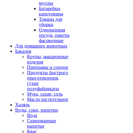
мусора
Батарейки,
канцтовары
Товары для
уборки
Одноразовая
посуда, пакеты
фасовочные
Для домашних животных
Бакалея
Крупы, макаронные
изделия
Приправы и специи
Продукты быстрого
приготовления,
сухие
полуфабрикаты
Мука, сахар, соль
Масло растительное
Халяль
Воды, соки, напитки
Вода
Газированные
напитки
Квас