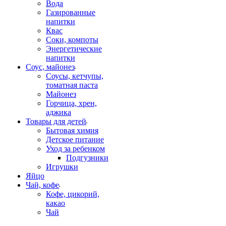
Вода
Газированные
напитки
Квас
Соки, компоты
Энергетические
напитки
Соус, майонез
Соусы, кетчупы,
томатная паста
Майонез
Горчица, хрен,
аджика
Товары для детей
Бытовая химия
Детское питание
Уход за ребенком
Подгузники
Игрушки
Яйцо
Чай, кофе
Кофе, цикорий,
какао
Чай