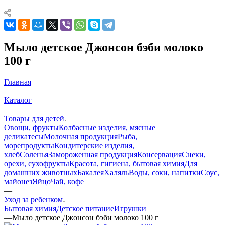
Мыло детское Джонсон бэби молоко
100 г
Главная
—
Каталог
—
Товары для детей
Овощи, фрукты
Колбасные изделия, мясные
деликатесы
Молочная продукция
Рыба,
морепродукты
Кондитерские изделия,
хлеб
Соленья
Замороженная продукция
Консервация
Снеки,
орехи, сухофрукты
Красота, гигиена, бытовая химия
Для
домашних животных
Бакалея
Халяль
Воды, соки, напитки
Соус,
майонез
Яйцо
Чай, кофе
—
Уход за ребенком
Бытовая химия
Детское питание
Игрушки
—
Мыло детское Джонсон бэби молоко 100 г