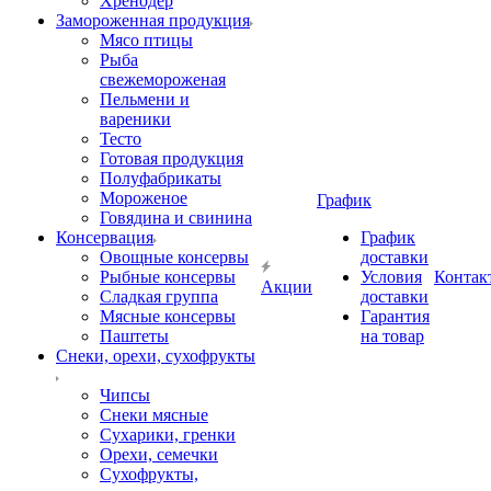
Хренодер
Замороженная продукция
Мясо птицы
Рыба
свежемороженая
Пельмени и
вареники
Тесто
Готовая продукция
Полуфабрикаты
Мороженое
График
Говядина и свинина
Консервация
График
Овощные консервы
доставки
Рыбные консервы
Условия
Контак
Акции
Сладкая группа
доставки
Мясные консервы
Гарантия
Паштеты
на товар
Снеки, орехи, сухофрукты
Чипсы
Снеки мясные
Сухарики, гренки
Орехи, семечки
Сухофрукты,