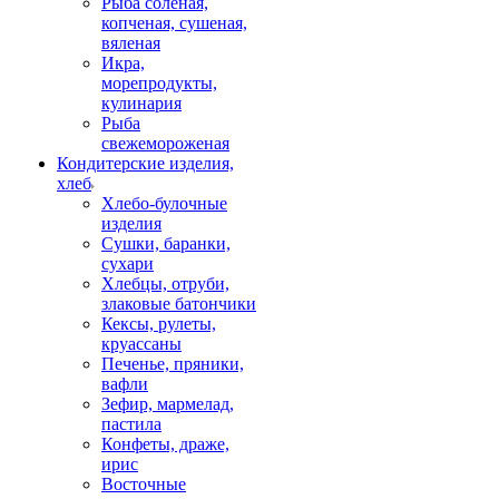
Рыба соленая,
копченая, сушеная,
вяленая
Икра,
морепродукты,
кулинария
Рыба
свежемороженая
Кондитерские изделия,
хлеб
Хлебо-булочные
изделия
Сушки, баранки,
сухари
Хлебцы, отруби,
злаковые батончики
Кексы, рулеты,
круассаны
Печенье, пряники,
вафли
Зефир, мармелад,
пастила
Конфеты, драже,
ирис
Восточные