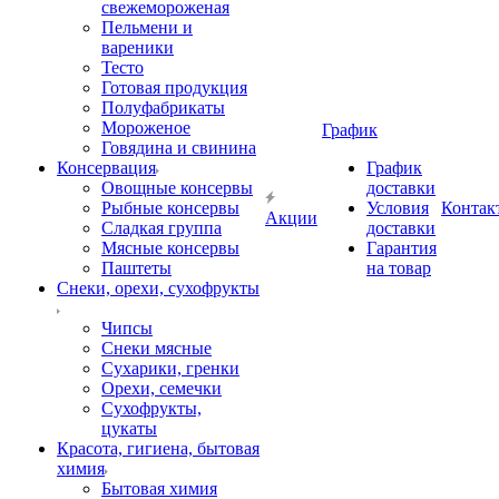
свежемороженая
Пельмени и
вареники
Тесто
Готовая продукция
Полуфабрикаты
Мороженое
График
Говядина и свинина
Консервация
График
Овощные консервы
доставки
Рыбные консервы
Условия
Контак
Акции
Сладкая группа
доставки
Мясные консервы
Гарантия
Паштеты
на товар
Снеки, орехи, сухофрукты
Чипсы
Снеки мясные
Сухарики, гренки
Орехи, семечки
Сухофрукты,
цукаты
Красота, гигиена, бытовая
химия
Бытовая химия