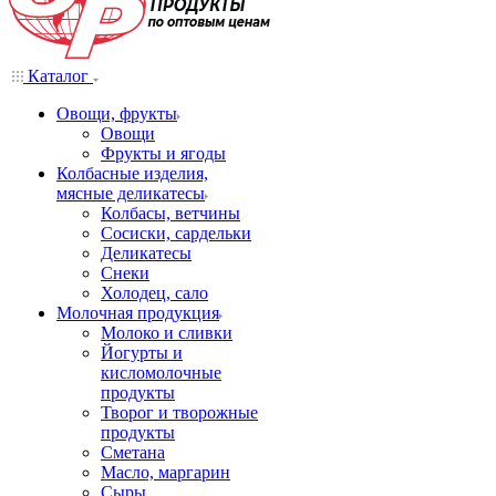
Каталог
Овощи, фрукты
Овощи
Фрукты и ягоды
Колбасные изделия,
мясные деликатесы
Колбасы, ветчины
Сосиски, сардельки
Деликатесы
Снеки
Холодец, сало
Молочная продукция
Молоко и сливки
Йогурты и
кисломолочные
продукты
Творог и творожные
продукты
Сметана
Масло, маргарин
Сыры