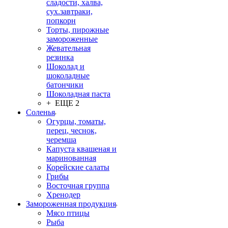
сладости, халва,
сух.завтраки,
попкорн
Торты, пирожные
замороженные
Жевательная
резинка
Шоколад и
шоколадные
батончики
Шоколадная паста
+ ЕЩЕ 2
Соленья
Огурцы, томаты,
перец, чеснок,
черемша
Капуста квашеная и
маринованная
Корейские салаты
Грибы
Восточная группа
Хренодер
Замороженная продукция
Мясо птицы
Рыба