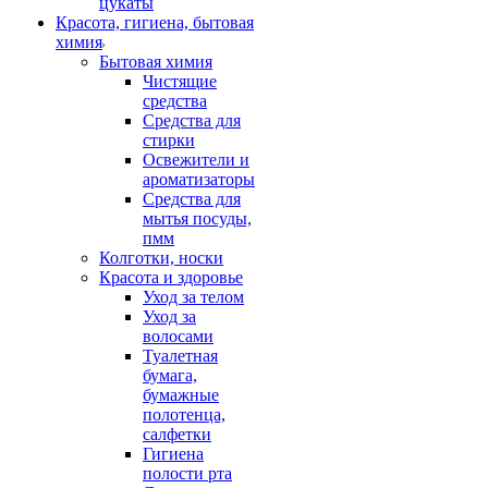
цукаты
Красота, гигиена, бытовая
химия
Бытовая химия
Чистящие
средства
Средства для
стирки
Освежители и
ароматизаторы
Средства для
мытья посуды,
пмм
Колготки, носки
Красота и здоровье
Уход за телом
Уход за
волосами
Туалетная
бумага,
бумажные
полотенца,
салфетки
Гигиена
полости рта