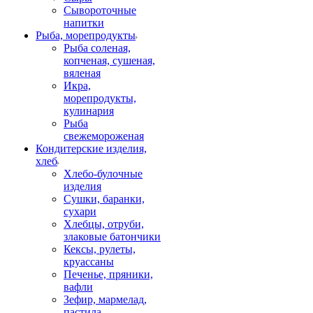
Сывороточные
напитки
Рыба, морепродукты
Рыба соленая,
копченая, сушеная,
вяленая
Икра,
морепродукты,
кулинария
Рыба
свежемороженая
Кондитерские изделия,
хлеб
Хлебо-булочные
изделия
Сушки, баранки,
сухари
Хлебцы, отруби,
злаковые батончики
Кексы, рулеты,
круассаны
Печенье, пряники,
вафли
Зефир, мармелад,
пастила