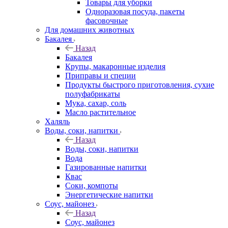
Товары для уборки
Одноразовая посуда, пакеты
фасовочные
Для домашних животных
Бакалея
Назад
Бакалея
Крупы, макаронные изделия
Приправы и специи
Продукты быстрого приготовления, сухие
полуфабрикаты
Мука, сахар, соль
Масло растительное
Халяль
Воды, соки, напитки
Назад
Воды, соки, напитки
Вода
Газированные напитки
Квас
Соки, компоты
Энергетические напитки
Соус, майонез
Назад
Соус, майонез