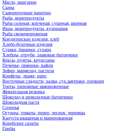
Масло, маргарин
Сыры
Сывороточные напитки
Рыба, морепродукты
Рыба соленая, копченая, сушеная, вяленая
Икра, морепродукты, кулинария
Рыба свежемороженая
Кондитерские изделия, хлеб
Хлебо-булочные изделия
Сушки, баранки, сухари
Хлебцы, отруби, злаковые батончики
Кексы, рулеты, круассаны
Печенье, пряники, вафли
Зефир, мармелад, пастила
Конфеты, драже, ирис
Восточные сладости, халва, сух.завтраки, попкорн
Торты, пирожные замороженные
Жевательная резинка
Шоколад и шоколадные батончики
Шоколадная паста
Соленья
Огурцы, томаты, перец, чеснок, черемша
Капуста квашеная и маринованная
Корейские салаты
Грибы