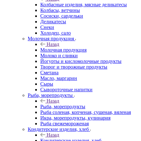
Колбасные изделия, мясные деликатесы
Колбасы, ветчины
Сосиски, сардельки
Деликатесы
Снеки
Холодец, сало
Молочная продукция
Назад
Молочная продукция
Молоко и сливки
Йогурты и кисломолочные продукты
Творог и творожные продукты
Сметана
Масло, маргарин
Сыры
Сывороточные напитки
Рыба, морепродукты
Назад
Рыба, морепродукты
Рыба соленая, копченая, сушеная, вяленая
Икра, морепродукты, кулинария
Рыба свежемороженая
Кондитерские изделия, хлеб
Назад
Кондитерские изделия, хлеб