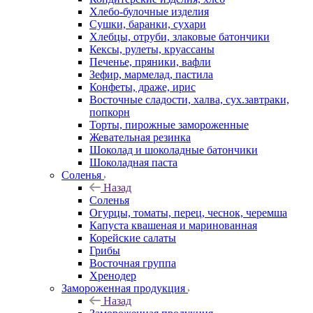
Хлебо-булочные изделия
Сушки, баранки, сухари
Хлебцы, отруби, злаковые батончики
Кексы, рулеты, круассаны
Печенье, пряники, вафли
Зефир, мармелад, пастила
Конфеты, драже, ирис
Восточные сладости, халва, сух.завтраки,
попкорн
Торты, пирожные замороженные
Жевательная резинка
Шоколад и шоколадные батончики
Шоколадная паста
Соленья
Назад
Соленья
Огурцы, томаты, перец, чеснок, черемша
Капуста квашеная и маринованная
Корейские салаты
Грибы
Восточная группа
Хренодер
Замороженная продукция
Назад