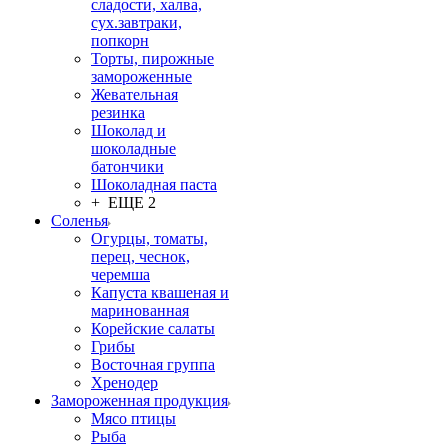
сладости, халва,
сух.завтраки,
попкорн
Торты, пирожные
замороженные
Жевательная
резинка
Шоколад и
шоколадные
батончики
Шоколадная паста
+ ЕЩЕ 2
Соленья
Огурцы, томаты,
перец, чеснок,
черемша
Капуста квашеная и
маринованная
Корейские салаты
Грибы
Восточная группа
Хренодер
Замороженная продукция
Мясо птицы
Рыба