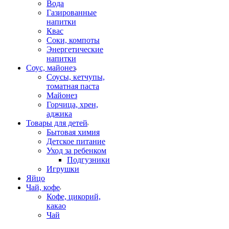
Вода
Газированные
напитки
Квас
Соки, компоты
Энергетические
напитки
Соус, майонез
Соусы, кетчупы,
томатная паста
Майонез
Горчица, хрен,
аджика
Товары для детей
Бытовая химия
Детское питание
Уход за ребенком
Подгузники
Игрушки
Яйцо
Чай, кофе
Кофе, цикорий,
какао
Чай