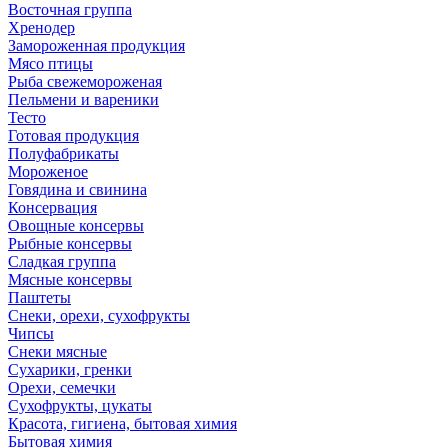
Восточная группа
Хренодер
Замороженная продукция
Мясо птицы
Рыба свежемороженая
Пельмени и вареники
Тесто
Готовая продукция
Полуфабрикаты
Мороженое
Говядина и свинина
Консервация
Овощные консервы
Рыбные консервы
Сладкая группа
Мясные консервы
Паштеты
Снеки, орехи, сухофрукты
Чипсы
Снеки мясные
Сухарики, гренки
Орехи, семечки
Сухофрукты, цукаты
Красота, гигиена, бытовая химия
Бытовая химия