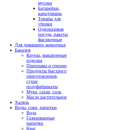
мусора
Батарейки,
канцтовары
Товары для
уборки
Одноразовая
посуда, пакеты
фасовочные
Для домашних животных
Бакалея
Крупы, макаронные
изделия
Приправы и специи
Продукты быстрого
приготовления,
сухие
полуфабрикаты
Мука, сахар, соль
Масло растительное
Халяль
Воды, соки, напитки
Вода
Газированные
напитки
Квас