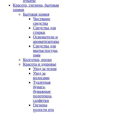
цукаты
Красота, гигиена, бытовая
химия
Бытовая химия
Чистящие
средства
Средства для
стирки
Освежители и
ароматизаторы
Средства для
мытья посуды,
пмм
Колготки, носки
Красота и здоровье
Уход за телом
Уход за
волосами
Туалетная
бумага,
бумажные
полотенца,
салфетки
Гигиена
полости рта