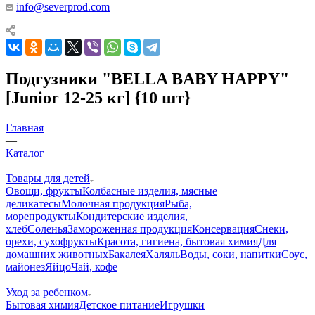
info@severprod.com
Подгузники "BELLA BABY HAPPY"
[Junior 12-25 кг] {10 шт}
Главная
—
Каталог
—
Товары для детей
Овощи, фрукты
Колбасные изделия, мясные
деликатесы
Молочная продукция
Рыба,
морепродукты
Кондитерские изделия,
хлеб
Соленья
Замороженная продукция
Консервация
Снеки,
орехи, сухофрукты
Красота, гигиена, бытовая химия
Для
домашних животных
Бакалея
Халяль
Воды, соки, напитки
Соус,
майонез
Яйцо
Чай, кофе
—
Уход за ребенком
Бытовая химия
Детское питание
Игрушки