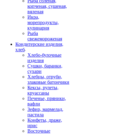
Рыба соленая,
копченая, сушеная,
вяленая
Икра,
морепродукты,
кулинария
Рыба
свежемороженая
Кондитерские изделия,
хлеб
Хлебо-булочные
изделия
Сушки, баранки,
сухари
Хлебцы, отруби,
злаковые батончики
Кексы, рулеты,
круассаны
Печенье, пряники,
вафли
Зефир, мармелад,
пастила
Конфеты, драже,
ирис
Восточные