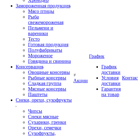
Хренодер
Замороженная продукция
Мясо птицы
Рыба
свежемороженая
Пельмени и
вареники
Тесто
Готовая продукция
Полуфабрикаты
Мороженое
График
Говядина и свинина
Консервация
График
Овощные консервы
доставки
Рыбные консервы
Условия
Контак
Акции
Сладкая группа
доставки
Мясные консервы
Гарантия
Паштеты
на товар
Снеки, орехи, сухофрукты
Чипсы
Снеки мясные
Сухарики, гренки
Орехи, семечки
Сухофрукты,