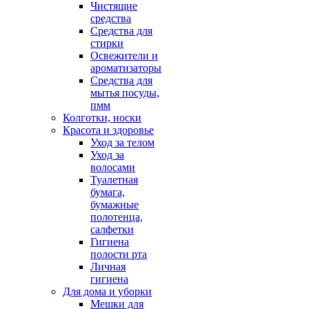
Чистящие
средства
Средства для
стирки
Освежители и
ароматизаторы
Средства для
мытья посуды,
пмм
Колготки, носки
Красота и здоровье
Уход за телом
Уход за
волосами
Туалетная
бумага,
бумажные
полотенца,
салфетки
Гигиена
полости рта
Личная
гигиена
Для дома и уборки
Мешки для