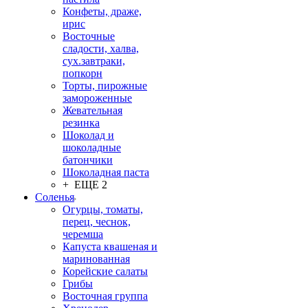
Конфеты, драже,
ирис
Восточные
сладости, халва,
сух.завтраки,
попкорн
Торты, пирожные
замороженные
Жевательная
резинка
Шоколад и
шоколадные
батончики
Шоколадная паста
+ ЕЩЕ 2
Соленья
Огурцы, томаты,
перец, чеснок,
черемша
Капуста квашеная и
маринованная
Корейские салаты
Грибы
Восточная группа