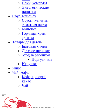
Соки, компоты
Энергетические
напитки
Соус, майонез
Соусы, кетчупы,
томатная паста
Майонез
Горчица, хрен,
аджика
Товары для детей
Бытовая химия
Детское питание
Уход за ребенком
Подгузники
Игрушки
Яйцо
Чай, кофе
Кофе, цикорий,
какао
Чай