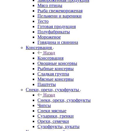
Замороженная продукция
Мясо птицы
Рыба свежемороженая
Пельмени и вареники
Тесто
Готовая продукция
Полуфабрикаты
Мороженое
Говядина и свинина
Консервация
Назад
Консервация
Овощные консервы
Рыбные консервы
Сладкая группа
Мясные консервы
Паштеты
Снеки, орехи, сухофрукты
Назад
Снеки, орехи, сухофрукты
Чипсы
Снеки мясные
Сухарики, гренки
Орехи, семечки
Сухофрукты, цукаты