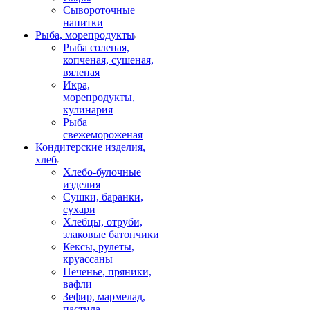
Сывороточные
напитки
Рыба, морепродукты
Рыба соленая,
копченая, сушеная,
вяленая
Икра,
морепродукты,
кулинария
Рыба
свежемороженая
Кондитерские изделия,
хлеб
Хлебо-булочные
изделия
Сушки, баранки,
сухари
Хлебцы, отруби,
злаковые батончики
Кексы, рулеты,
круассаны
Печенье, пряники,
вафли
Зефир, мармелад,
пастила