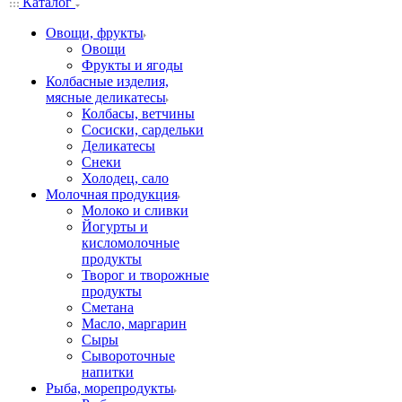
Каталог
Овощи, фрукты
Овощи
Фрукты и ягоды
Колбасные изделия,
мясные деликатесы
Колбасы, ветчины
Сосиски, сардельки
Деликатесы
Снеки
Холодец, сало
Молочная продукция
Молоко и сливки
Йогурты и
кисломолочные
продукты
Творог и творожные
продукты
Сметана
Масло, маргарин
Сыры
Сывороточные
напитки
Рыба, морепродукты