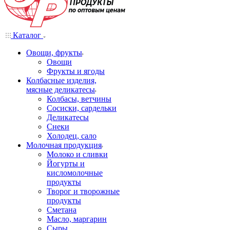
Каталог
Овощи, фрукты
Овощи
Фрукты и ягоды
Колбасные изделия,
мясные деликатесы
Колбасы, ветчины
Сосиски, сардельки
Деликатесы
Снеки
Холодец, сало
Молочная продукция
Молоко и сливки
Йогурты и
кисломолочные
продукты
Творог и творожные
продукты
Сметана
Масло, маргарин
Сыры