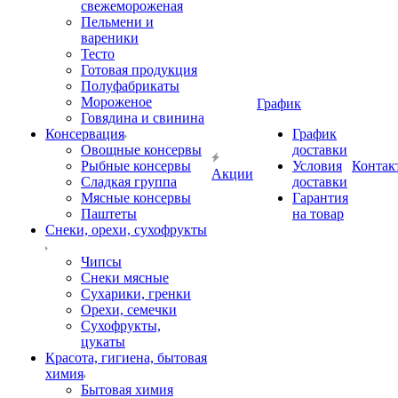
свежемороженая
Пельмени и
вареники
Тесто
Готовая продукция
Полуфабрикаты
Мороженое
График
Говядина и свинина
Консервация
График
Овощные консервы
доставки
Рыбные консервы
Условия
Контак
Акции
Сладкая группа
доставки
Мясные консервы
Гарантия
Паштеты
на товар
Снеки, орехи, сухофрукты
Чипсы
Снеки мясные
Сухарики, гренки
Орехи, семечки
Сухофрукты,
цукаты
Красота, гигиена, бытовая
химия
Бытовая химия