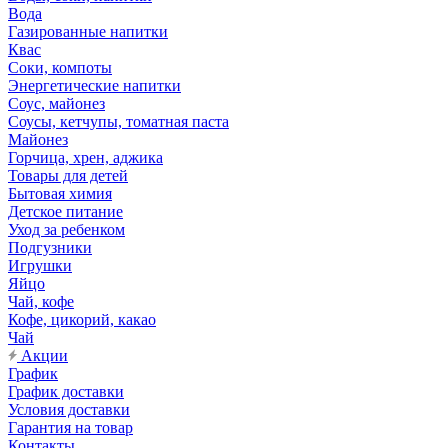
Вода
Газированные напитки
Квас
Соки, компоты
Энергетические напитки
Соус, майонез
Соусы, кетчупы, томатная паста
Майонез
Горчица, хрен, аджика
Товары для детей
Бытовая химия
Детское питание
Уход за ребенком
Подгузники
Игрушки
Яйцо
Чай, кофе
Кофе, цикорий, какао
Чай
Акции
График
График доставки
Условия доставки
Гарантия на товар
Контакты