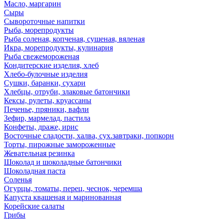
Масло, маргарин
Сыры
Сывороточные напитки
Рыба, морепродукты
Рыба соленая, копченая, сушеная, вяленая
Икра, морепродукты, кулинария
Рыба свежемороженая
Кондитерские изделия, хлеб
Хлебо-булочные изделия
Сушки, баранки, сухари
Хлебцы, отруби, злаковые батончики
Кексы, рулеты, круассаны
Печенье, пряники, вафли
Зефир, мармелад, пастила
Конфеты, драже, ирис
Восточные сладости, халва, сух.завтраки, попкорн
Торты, пирожные замороженные
Жевательная резинка
Шоколад и шоколадные батончики
Шоколадная паста
Соленья
Огурцы, томаты, перец, чеснок, черемша
Капуста квашеная и маринованная
Корейские салаты
Грибы