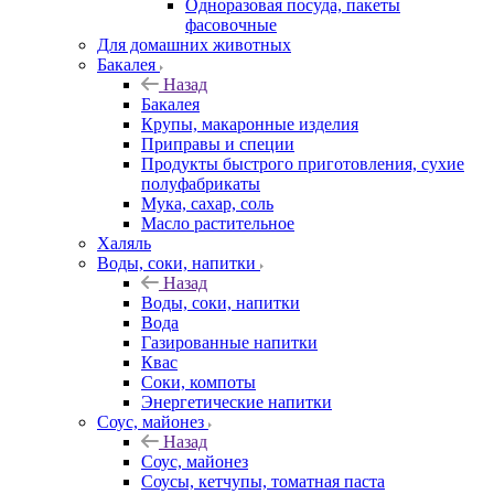
Одноразовая посуда, пакеты
фасовочные
Для домашних животных
Бакалея
Назад
Бакалея
Крупы, макаронные изделия
Приправы и специи
Продукты быстрого приготовления, сухие
полуфабрикаты
Мука, сахар, соль
Масло растительное
Халяль
Воды, соки, напитки
Назад
Воды, соки, напитки
Вода
Газированные напитки
Квас
Соки, компоты
Энергетические напитки
Соус, майонез
Назад
Соус, майонез
Соусы, кетчупы, томатная паста