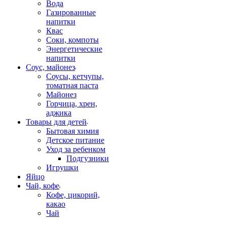
Вода
Газированные
напитки
Квас
Соки, компоты
Энергетические
напитки
Соус, майонез
Соусы, кетчупы,
томатная паста
Майонез
Горчица, хрен,
аджика
Товары для детей
Бытовая химия
Детское питание
Уход за ребенком
Подгузники
Игрушки
Яйцо
Чай, кофе
Кофе, цикорий,
какао
Чай