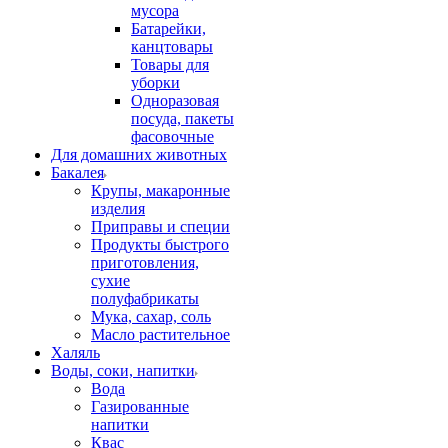
мусора
Батарейки,
канцтовары
Товары для
уборки
Одноразовая
посуда, пакеты
фасовочные
Для домашних животных
Бакалея
Крупы, макаронные
изделия
Приправы и специи
Продукты быстрого
приготовления,
сухие
полуфабрикаты
Мука, сахар, соль
Масло растительное
Халяль
Воды, соки, напитки
Вода
Газированные
напитки
Квас