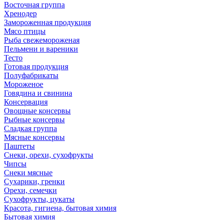
Восточная группа
Хренодер
Замороженная продукция
Мясо птицы
Рыба свежемороженая
Пельмени и вареники
Тесто
Готовая продукция
Полуфабрикаты
Мороженое
Говядина и свинина
Консервация
Овощные консервы
Рыбные консервы
Сладкая группа
Мясные консервы
Паштеты
Снеки, орехи, сухофрукты
Чипсы
Снеки мясные
Сухарики, гренки
Орехи, семечки
Сухофрукты, цукаты
Красота, гигиена, бытовая химия
Бытовая химия