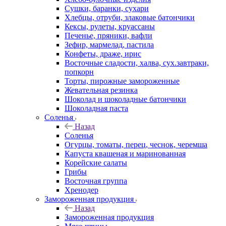
Сушки, баранки, сухари
Хлебцы, отруби, злаковые батончики
Кексы, рулеты, круассаны
Печенье, пряники, вафли
Зефир, мармелад, пастила
Конфеты, драже, ирис
Восточные сладости, халва, сух.завтраки,
попкорн
Торты, пирожные замороженные
Жевательная резинка
Шоколад и шоколадные батончики
Шоколадная паста
Соленья
Назад
Соленья
Огурцы, томаты, перец, чеснок, черемша
Капуста квашеная и маринованная
Корейские салаты
Грибы
Восточная группа
Хренодер
Замороженная продукция
Назад
Замороженная продукция