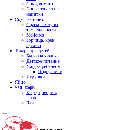
Соки, компоты
Энергетические
напитки
Соус, майонез
Соусы, кетчупы,
томатная паста
Майонез
Горчица, хрен,
аджика
Товары для детей
Бытовая химия
Детское питание
Уход за ребенком
Подгузники
Игрушки
Яйцо
Чай, кофе
Кофе, цикорий,
какао
Чай