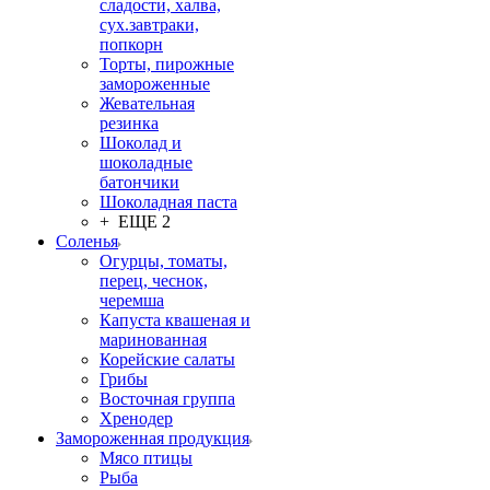
сладости, халва,
сух.завтраки,
попкорн
Торты, пирожные
замороженные
Жевательная
резинка
Шоколад и
шоколадные
батончики
Шоколадная паста
+ ЕЩЕ 2
Соленья
Огурцы, томаты,
перец, чеснок,
черемша
Капуста квашеная и
маринованная
Корейские салаты
Грибы
Восточная группа
Хренодер
Замороженная продукция
Мясо птицы
Рыба