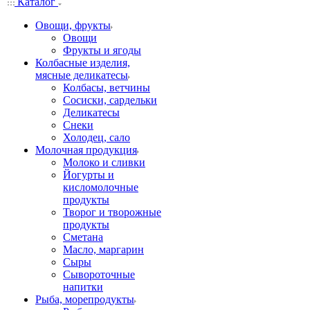
Каталог
Овощи, фрукты
Овощи
Фрукты и ягоды
Колбасные изделия,
мясные деликатесы
Колбасы, ветчины
Сосиски, сардельки
Деликатесы
Снеки
Холодец, сало
Молочная продукция
Молоко и сливки
Йогурты и
кисломолочные
продукты
Творог и творожные
продукты
Сметана
Масло, маргарин
Сыры
Сывороточные
напитки
Рыба, морепродукты