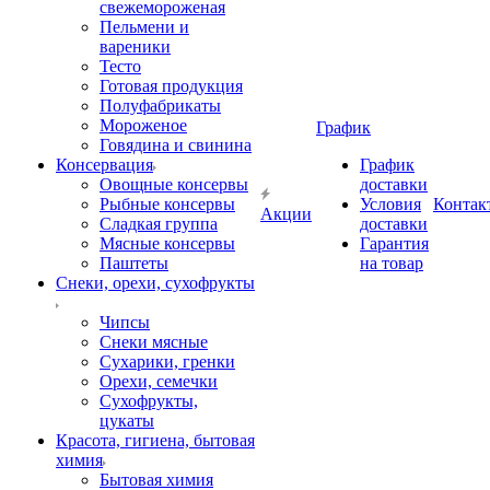
свежемороженая
Пельмени и
вареники
Тесто
Готовая продукция
Полуфабрикаты
Мороженое
График
Говядина и свинина
Консервация
График
Овощные консервы
доставки
Рыбные консервы
Условия
Контак
Акции
Сладкая группа
доставки
Мясные консервы
Гарантия
Паштеты
на товар
Снеки, орехи, сухофрукты
Чипсы
Снеки мясные
Сухарики, гренки
Орехи, семечки
Сухофрукты,
цукаты
Красота, гигиена, бытовая
химия
Бытовая химия