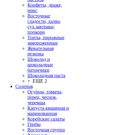
Конфеты, драже,
ирис
Восточные
сладости, халва,
сух.завтраки,
попкорн
Торты, пирожные
замороженные
Жевательная
резинка
Шоколад и
шоколадные
батончики
Шоколадная паста
+ ЕЩЕ 2
Соленья
Огурцы, томаты,
перец, чеснок,
черемша
Капуста квашеная и
маринованная
Корейские салаты
Грибы
Восточная группа