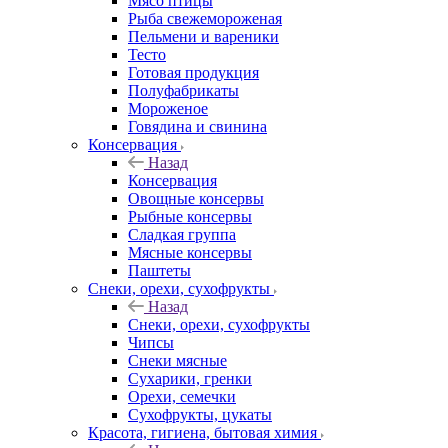
Мясо птицы
Рыба свежемороженая
Пельмени и вареники
Тесто
Готовая продукция
Полуфабрикаты
Мороженое
Говядина и свинина
Консервация
Назад
Консервация
Овощные консервы
Рыбные консервы
Сладкая группа
Мясные консервы
Паштеты
Снеки, орехи, сухофрукты
Назад
Снеки, орехи, сухофрукты
Чипсы
Снеки мясные
Сухарики, гренки
Орехи, семечки
Сухофрукты, цукаты
Красота, гигиена, бытовая химия