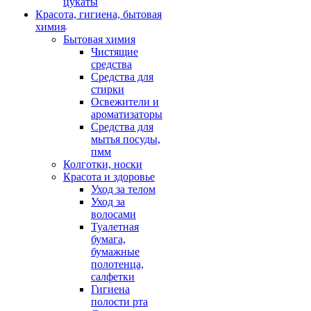
цукаты
Красота, гигиена, бытовая
химия
Бытовая химия
Чистящие
средства
Средства для
стирки
Освежители и
ароматизаторы
Средства для
мытья посуды,
пмм
Колготки, носки
Красота и здоровье
Уход за телом
Уход за
волосами
Туалетная
бумага,
бумажные
полотенца,
салфетки
Гигиена
полости рта