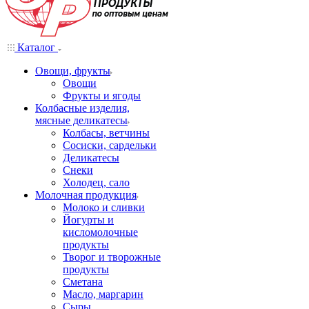
Каталог
Овощи, фрукты
Овощи
Фрукты и ягоды
Колбасные изделия,
мясные деликатесы
Колбасы, ветчины
Сосиски, сардельки
Деликатесы
Снеки
Холодец, сало
Молочная продукция
Молоко и сливки
Йогурты и
кисломолочные
продукты
Творог и творожные
продукты
Сметана
Масло, маргарин
Сыры