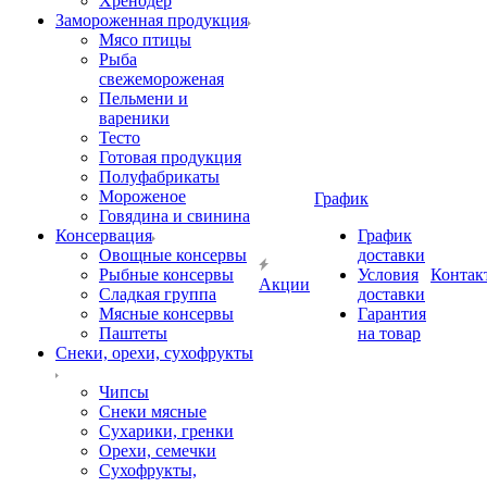
Хренодер
Замороженная продукция
Мясо птицы
Рыба
свежемороженая
Пельмени и
вареники
Тесто
Готовая продукция
Полуфабрикаты
Мороженое
График
Говядина и свинина
Консервация
График
Овощные консервы
доставки
Рыбные консервы
Условия
Контак
Акции
Сладкая группа
доставки
Мясные консервы
Гарантия
Паштеты
на товар
Снеки, орехи, сухофрукты
Чипсы
Снеки мясные
Сухарики, гренки
Орехи, семечки
Сухофрукты,