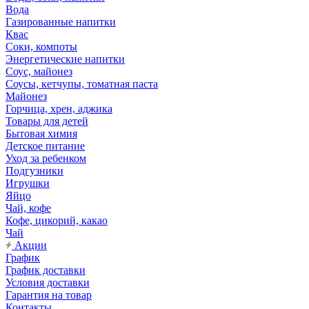
Вода
Газированные напитки
Квас
Соки, компоты
Энергетические напитки
Соус, майонез
Соусы, кетчупы, томатная паста
Майонез
Горчица, хрен, аджика
Товары для детей
Бытовая химия
Детское питание
Уход за ребенком
Подгузники
Игрушки
Яйцо
Чай, кофе
Кофе, цикорий, какао
Чай
Акции
График
График доставки
Условия доставки
Гарантия на товар
Контакты