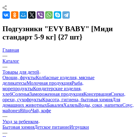
Подгузники "EVY BABY" [Миди
стандарт 5-9 кг] {27 шт}
Главная
—
Каталог
—
Товары для детей
Овощи, фрукты
Колбасные изделия, мясные
деликатесы
Молочная продукция
Рыба,
морепродукты
Кондитерские изделия,
хлеб
Соленья
Замороженная продукция
Консервация
Снеки,
орехи, сухофрукты
Красота, гигиена, бытовая химия
Для
домашних животных
Бакалея
Халяль
Воды, соки, напитки
Соус,
майонез
Яйцо
Чай, кофе
—
Уход за ребенком
Бытовая химия
Детское питание
Игрушки
—