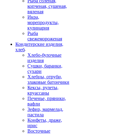
Рыба соленая,
копченая, сушеная,
вяленая
Икра,
морепродукты,
кулинария
Рыба
свежемороженая
Кондитерские изделия,
хлеб
Хлебо-булочные
изделия
Сушки, баранки,
сухари
Хлебцы, отруби,
злаковые батончики
Кексы, рулеты,
круассаны
Печенье, пряники,
вафли
Зефир, мармелад,
пастила
Конфеты, драже,
ирис
Восточные