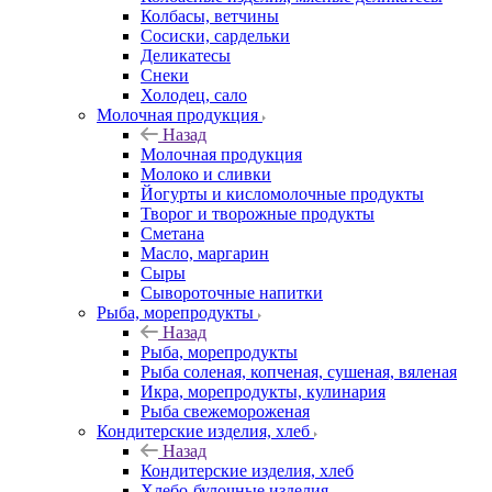
Колбасы, ветчины
Сосиски, сардельки
Деликатесы
Снеки
Холодец, сало
Молочная продукция
Назад
Молочная продукция
Молоко и сливки
Йогурты и кисломолочные продукты
Творог и творожные продукты
Сметана
Масло, маргарин
Сыры
Сывороточные напитки
Рыба, морепродукты
Назад
Рыба, морепродукты
Рыба соленая, копченая, сушеная, вяленая
Икра, морепродукты, кулинария
Рыба свежемороженая
Кондитерские изделия, хлеб
Назад
Кондитерские изделия, хлеб
Хлебо-булочные изделия