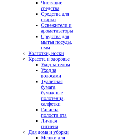
Чистящие
средства
Средства для
стирки
Освежители и
ароматизаторы
Средства для
мытья посуды,
пмм
Колготки, носки
Красота и здоровье
Уход за телом
Уход за
волосами
Туалетная
бумага,
бумажные
полотенца,
салфетки
Гигиена
полости рта
Личная
гигиена
Для дома и уборки
Мешки для