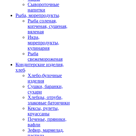
Сывороточные
напитки
Рыба, морепродукты
Рыба соленая,
копченая, сушеная,
вяленая
Икра,
морепродукты,
кулинария
Рыба
свежемороженая
Кондитерские изделия,
хлеб
Хлебо-булочные
изделия
Сушки, баранки,
сухари
Хлебцы, отруби,
злаковые батончики
Кексы, рулеты,
круассаны
Печенье, пряники,
вафли
Зефир, мармелад,
пастила