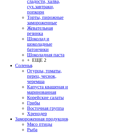
сладости, халва,
сух.завтраки,
попкорн
Торты, пирожные
замороженные
Жевательная
резинка
Шоколад и
шоколадные
батончики
Шоколадная паста
+ ЕЩЕ 2
Соленья
Огурцы, томаты,
перец, чеснок,
черемша
Капуста квашеная и
маринованная
Корейские салаты
Грибы
Восточная группа
Хренодер
Замороженная продукция
Мясо птицы
Рыба