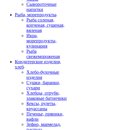
Сывороточные
напитки
Рыба, морепродукты
Рыба соленая,
копченая, сушеная,
вяленая
Икра,
морепродукты,
кулинария
Рыба
свежемороженая
Кондитерские изделия,
хлеб
Хлебо-булочные
изделия
Сушки, баранки,
сухари
Хлебцы, отруби,
злаковые батончики
Кексы, рулеты,
круассаны
Печенье, пряники,
вафли
Зефир, мармелад,
пастила