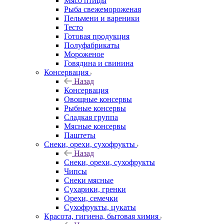
Мясо птицы
Рыба свежемороженая
Пельмени и вареники
Тесто
Готовая продукция
Полуфабрикаты
Мороженое
Говядина и свинина
Консервация
Назад
Консервация
Овощные консервы
Рыбные консервы
Сладкая группа
Мясные консервы
Паштеты
Снеки, орехи, сухофрукты
Назад
Снеки, орехи, сухофрукты
Чипсы
Снеки мясные
Сухарики, гренки
Орехи, семечки
Сухофрукты, цукаты
Красота, гигиена, бытовая химия