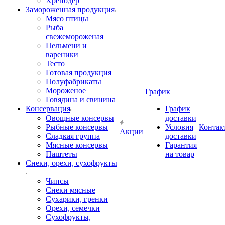
Хренодер
Замороженная продукция
Мясо птицы
Рыба
свежемороженая
Пельмени и
вареники
Тесто
Готовая продукция
Полуфабрикаты
Мороженое
График
Говядина и свинина
Консервация
График
Овощные консервы
доставки
Рыбные консервы
Условия
Контак
Акции
Сладкая группа
доставки
Мясные консервы
Гарантия
Паштеты
на товар
Снеки, орехи, сухофрукты
Чипсы
Снеки мясные
Сухарики, гренки
Орехи, семечки
Сухофрукты,