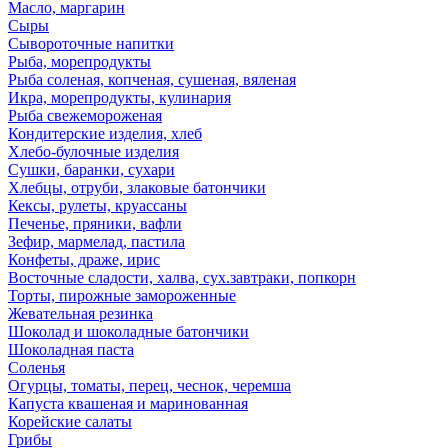
Масло, маргарин
Сыры
Сывороточные напитки
Рыба, морепродукты
Рыба соленая, копченая, сушеная, вяленая
Икра, морепродукты, кулинария
Рыба свежемороженая
Кондитерские изделия, хлеб
Хлебо-булочные изделия
Сушки, баранки, сухари
Хлебцы, отруби, злаковые батончики
Кексы, рулеты, круассаны
Печенье, пряники, вафли
Зефир, мармелад, пастила
Конфеты, драже, ирис
Восточные сладости, халва, сух.завтраки, попкорн
Торты, пирожные замороженные
Жевательная резинка
Шоколад и шоколадные батончики
Шоколадная паста
Соленья
Огурцы, томаты, перец, чеснок, черемша
Капуста квашеная и маринованная
Корейские салаты
Грибы