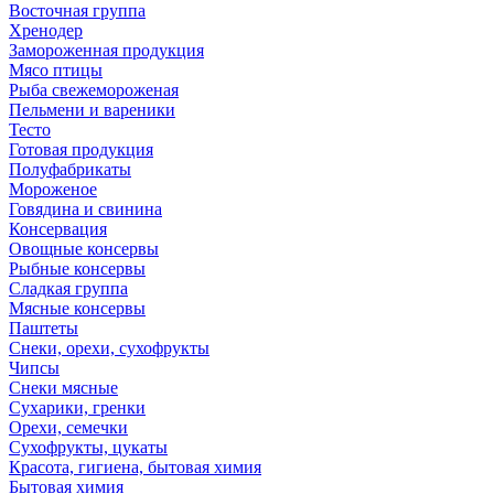
Восточная группа
Хренодер
Замороженная продукция
Мясо птицы
Рыба свежемороженая
Пельмени и вареники
Тесто
Готовая продукция
Полуфабрикаты
Мороженое
Говядина и свинина
Консервация
Овощные консервы
Рыбные консервы
Сладкая группа
Мясные консервы
Паштеты
Снеки, орехи, сухофрукты
Чипсы
Снеки мясные
Сухарики, гренки
Орехи, семечки
Сухофрукты, цукаты
Красота, гигиена, бытовая химия
Бытовая химия