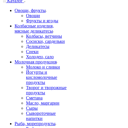
Каталог
Овощи, фрукты
Овощи
Фрукты и ягоды
Колбасные изделия,
мясные деликатесы
Колбасы, ветчины
Сосиски, сардельки
Деликатесы
Снеки
Холодец, сало
Молочная продукция
Молоко и сливки
Йогурты и
кисломолочные
продукты
Творог и творожные
продукты
Сметана
Масло, маргарин
Сыры
Сывороточные
напитки
Рыба, морепродукты