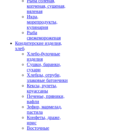
Рыба соленая,
копченая, сушеная,
вяленая
Икра,
морепродукты,
кулинария
Рыба
свежемороженая
Кондитерские изделия,
хлеб
Хлебо-булочные
изделия
Сушки, баранки,
сухари
Хлебцы, отруби,
злаковые батончики
Кексы, рулеты,
круассаны
Печенье, пряники,
вафли
Зефир, мармелад,
пастила
Конфеты, драже,
ирис
Восточные