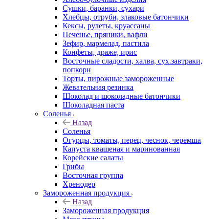
Сушки, баранки, сухари
Хлебцы, отруби, злаковые батончики
Кексы, рулеты, круассаны
Печенье, пряники, вафли
Зефир, мармелад, пастила
Конфеты, драже, ирис
Восточные сладости, халва, сух.завтраки,
попкорн
Торты, пирожные замороженные
Жевательная резинка
Шоколад и шоколадные батончики
Шоколадная паста
Соленья
Назад
Соленья
Огурцы, томаты, перец, чеснок, черемша
Капуста квашеная и маринованная
Корейские салаты
Грибы
Восточная группа
Хренодер
Замороженная продукция
Назад
Замороженная продукция