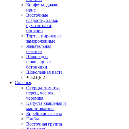
Конфеты, драже,
ирис
Восточные
сладости, халва,
сух.завтраки,
попкорн
Торты, пирожные
замороженные
Жевательная
резинка
Шоколад и
шоколадные
батончики
Шоколадная паста
+ ЕЩЕ 2
Соленья
Огурцы, томаты,
перец, чеснок,
черемша
Капуста квашеная и
маринованная
Корейские салаты
Грибы
Восточная группа