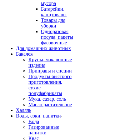
мусора
Батарейки,
канцтовары
Товары для
уборки
Одноразовая
посуда, пакеты
фасовочные
Для домашних животных
Бакалея
Крупы, макаронные
изделия
Приправы и специи
Продукты быстрого
приготовления,
сухие
полуфабрикаты
Мука, сахар, соль
Масло растительное
Халяль
Воды, соки, напитки
Вода
Газированные
напитки
Квас