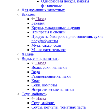
Одноразовая посуда, пакеты
фасовочные
Для домашних животных
Бакалея
Назад
Бакалея
Крупы, макаронные изделия
Приправы и специи
Продукты быстрого приготовления, сухие
полуфабрикаты
Мука, сахар, соль
Масло растительное
Халяль
Воды, соки, напитки
Назад
Воды, соки, напитки
Вода
Газированные напитки
Квас
Соки, компоты
Энергетические напитки
Соус, майонез
Назад
Соус, майонез
Соусы, кетчупы, томатная паста