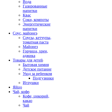
Вода
Газированные
напитки
Квас
Соки, компоты
Энергетические
напитки
Соус, майонез
Соусы, кетчупы,
томатная паста
Майонез
Горчица, хрен,
аджика
Товары для детей
Бытовая химия
Детское питание
Уход за ребенком
Подгузники
Игрушки
Яйцо
Чай, кофе
Кофе, цикорий,
какао
Чай