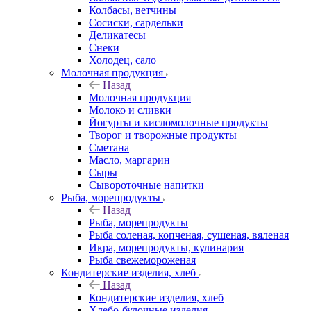
Колбасы, ветчины
Сосиски, сардельки
Деликатесы
Снеки
Холодец, сало
Молочная продукция
Назад
Молочная продукция
Молоко и сливки
Йогурты и кисломолочные продукты
Творог и творожные продукты
Сметана
Масло, маргарин
Сыры
Сывороточные напитки
Рыба, морепродукты
Назад
Рыба, морепродукты
Рыба соленая, копченая, сушеная, вяленая
Икра, морепродукты, кулинария
Рыба свежемороженая
Кондитерские изделия, хлеб
Назад
Кондитерские изделия, хлеб
Хлебо-булочные изделия