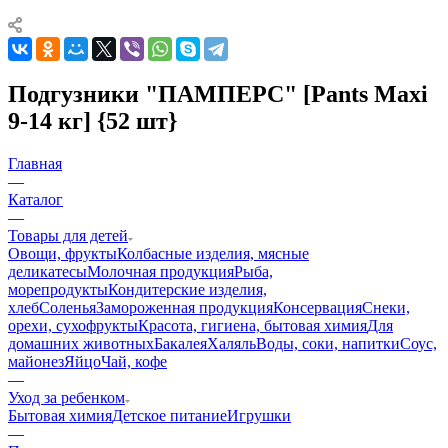
Подгузники "ПАМПЕРС" [Pants Maxi
9-14 кг] {52 шт}
Главная
—
Каталог
—
Товары для детей
Овощи, фрукты
Колбасные изделия, мясные
деликатесы
Молочная продукция
Рыба,
морепродукты
Кондитерские изделия,
хлеб
Соленья
Замороженная продукция
Консервация
Снеки,
орехи, сухофрукты
Красота, гигиена, бытовая химия
Для
домашних животных
Бакалея
Халяль
Воды, соки, напитки
Соус,
майонез
Яйцо
Чай, кофе
—
Уход за ребенком
Бытовая химия
Детское питание
Игрушки
—