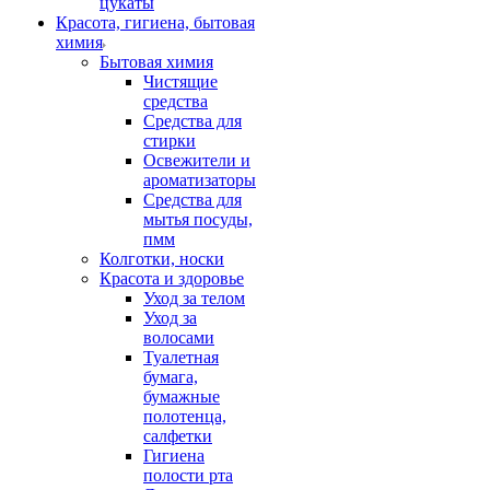
цукаты
Красота, гигиена, бытовая
химия
Бытовая химия
Чистящие
средства
Средства для
стирки
Освежители и
ароматизаторы
Средства для
мытья посуды,
пмм
Колготки, носки
Красота и здоровье
Уход за телом
Уход за
волосами
Туалетная
бумага,
бумажные
полотенца,
салфетки
Гигиена
полости рта