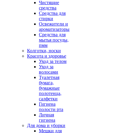
Чистящие
средства
Средства для
стирки
Освежители и
ароматизаторы
Средства для
мытья посуды,
пмм
Колготки, носки
Красота и здоровье
Уход за телом
Уход за
волосами
Туалетная
бумага,
бумажные
полотенца,
салфетки
Гигиена
полости рта
Личная
гигиена
Для дома и уборки
Мешки для