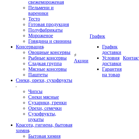
свежемороженая
Пельмени и
вареники
Тесто
Готовая продукция
Полуфабрикаты
Мороженое
График
Говядина и свинина
Консервация
График
Овощные консервы
доставки
Рыбные консервы
Условия
Контак
Акции
Сладкая группа
доставки
Мясные консервы
Гарантия
Паштеты
на товар
Снеки, орехи, сухофрукты
Чипсы
Снеки мясные
Сухарики, гренки
Орехи, семечки
Сухофрукты,
цукаты
Красота, гигиена, бытовая
химия
Бытовая химия