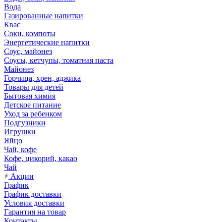
Вода
Газированные напитки
Квас
Соки, компоты
Энергетические напитки
Соус, майонез
Соусы, кетчупы, томатная паста
Майонез
Горчица, хрен, аджика
Товары для детей
Бытовая химия
Детское питание
Уход за ребенком
Подгузники
Игрушки
Яйцо
Чай, кофе
Кофе, цикорий, какао
Чай
Акции
График
График доставки
Условия доставки
Гарантия на товар
Контакты