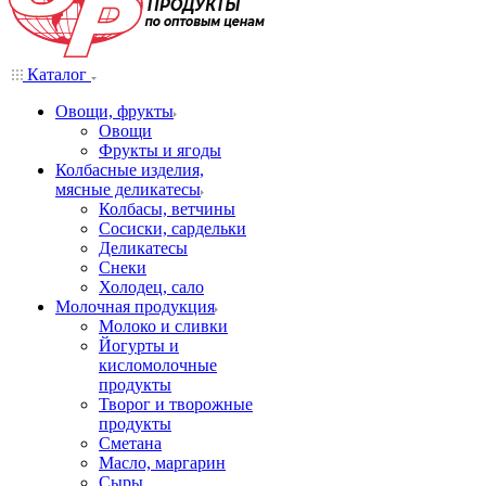
Каталог
Овощи, фрукты
Овощи
Фрукты и ягоды
Колбасные изделия,
мясные деликатесы
Колбасы, ветчины
Сосиски, сардельки
Деликатесы
Снеки
Холодец, сало
Молочная продукция
Молоко и сливки
Йогурты и
кисломолочные
продукты
Творог и творожные
продукты
Сметана
Масло, маргарин
Сыры