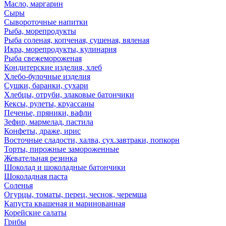
Масло, маргарин
Сыры
Сывороточные напитки
Рыба, морепродукты
Рыба соленая, копченая, сушеная, вяленая
Икра, морепродукты, кулинария
Рыба свежемороженая
Кондитерские изделия, хлеб
Хлебо-булочные изделия
Сушки, баранки, сухари
Хлебцы, отруби, злаковые батончики
Кексы, рулеты, круассаны
Печенье, пряники, вафли
Зефир, мармелад, пастила
Конфеты, драже, ирис
Восточные сладости, халва, сух.завтраки, попкорн
Торты, пирожные замороженные
Жевательная резинка
Шоколад и шоколадные батончики
Шоколадная паста
Соленья
Огурцы, томаты, перец, чеснок, черемша
Капуста квашеная и маринованная
Корейские салаты
Грибы