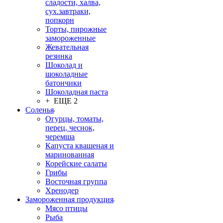
сладости, халва,
сух.завтраки,
попкорн
Торты, пирожные
замороженные
Жевательная
резинка
Шоколад и
шоколадные
батончики
Шоколадная паста
+ ЕЩЕ 2
Соленья
Огурцы, томаты,
перец, чеснок,
черемша
Капуста квашеная и
маринованная
Корейские салаты
Грибы
Восточная группа
Хренодер
Замороженная продукция
Мясо птицы
Рыба