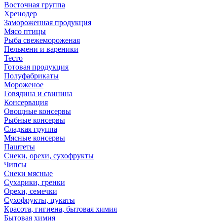
Восточная группа
Хренодер
Замороженная продукция
Мясо птицы
Рыба свежемороженая
Пельмени и вареники
Тесто
Готовая продукция
Полуфабрикаты
Мороженое
Говядина и свинина
Консервация
Овощные консервы
Рыбные консервы
Сладкая группа
Мясные консервы
Паштеты
Снеки, орехи, сухофрукты
Чипсы
Снеки мясные
Сухарики, гренки
Орехи, семечки
Сухофрукты, цукаты
Красота, гигиена, бытовая химия
Бытовая химия