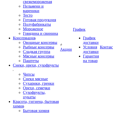
свежемороженая
Пельмени и
вареники
Тесто
Готовая продукция
Полуфабрикаты
Мороженое
График
Говядина и свинина
Консервация
График
Овощные консервы
доставки
Рыбные консервы
Условия
Контак
Акции
Сладкая группа
доставки
Мясные консервы
Гарантия
Паштеты
на товар
Снеки, орехи, сухофрукты
Чипсы
Снеки мясные
Сухарики, гренки
Орехи, семечки
Сухофрукты,
цукаты
Красота, гигиена, бытовая
химия
Бытовая химия