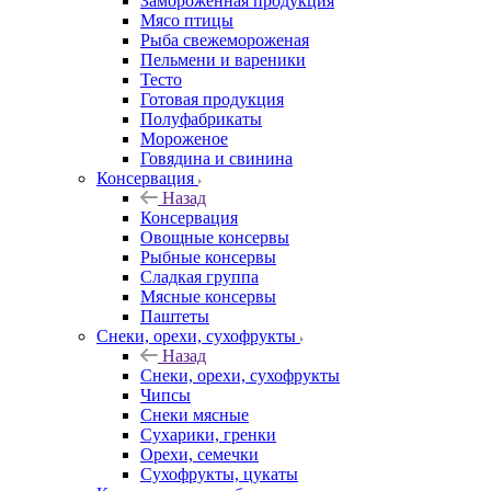
Замороженная продукция
Мясо птицы
Рыба свежемороженая
Пельмени и вареники
Тесто
Готовая продукция
Полуфабрикаты
Мороженое
Говядина и свинина
Консервация
Назад
Консервация
Овощные консервы
Рыбные консервы
Сладкая группа
Мясные консервы
Паштеты
Снеки, орехи, сухофрукты
Назад
Снеки, орехи, сухофрукты
Чипсы
Снеки мясные
Сухарики, гренки
Орехи, семечки
Сухофрукты, цукаты