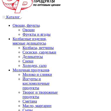
Каталог
Овощи, фрукты
Овощи
Фрукты и ягоды
Колбасные изделия,
мясные деликатесы
Колбасы, ветчины
Сосиски, сардельки
Деликатесы
Снеки
Холодец, сало
Молочная продукция
Молоко и сливки
Йогурты и
кисломолочные
продукты
Творог и творожные
продукты
Сметана
Масло, маргарин
Сыры