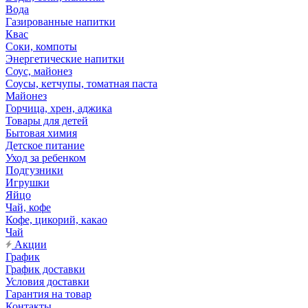
Вода
Газированные напитки
Квас
Соки, компоты
Энергетические напитки
Соус, майонез
Соусы, кетчупы, томатная паста
Майонез
Горчица, хрен, аджика
Товары для детей
Бытовая химия
Детское питание
Уход за ребенком
Подгузники
Игрушки
Яйцо
Чай, кофе
Кофе, цикорий, какао
Чай
Акции
График
График доставки
Условия доставки
Гарантия на товар
Контакты