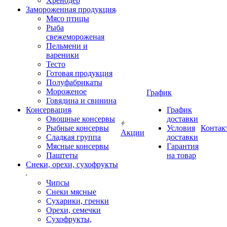
Хренодер
Замороженная продукция
Мясо птицы
Рыба
свежемороженая
Пельмени и
вареники
Тесто
Готовая продукция
Полуфабрикаты
Мороженое
График
Говядина и свинина
Консервация
График
Овощные консервы
доставки
Рыбные консервы
Условия
Контак
Акции
Сладкая группа
доставки
Мясные консервы
Гарантия
Паштеты
на товар
Снеки, орехи, сухофрукты
Чипсы
Снеки мясные
Сухарики, гренки
Орехи, семечки
Сухофрукты,