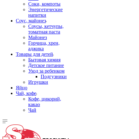
Соки, компоты
Энергетические
напитки
Соус, майонез
Соусы, кетчупы,
томатная паста
Майонез
Горчица, хрен,
аджика
Товары для детей
Бытовая химия
Детское питание
Уход за ребенком
Подгузники
Игрушки
Яйцо
Чай, кофе
Кофе, цикорий,
какао
Чай