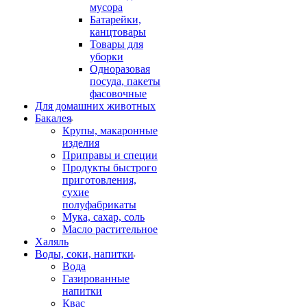
мусора
Батарейки,
канцтовары
Товары для
уборки
Одноразовая
посуда, пакеты
фасовочные
Для домашних животных
Бакалея
Крупы, макаронные
изделия
Приправы и специи
Продукты быстрого
приготовления,
сухие
полуфабрикаты
Мука, сахар, соль
Масло растительное
Халяль
Воды, соки, напитки
Вода
Газированные
напитки
Квас