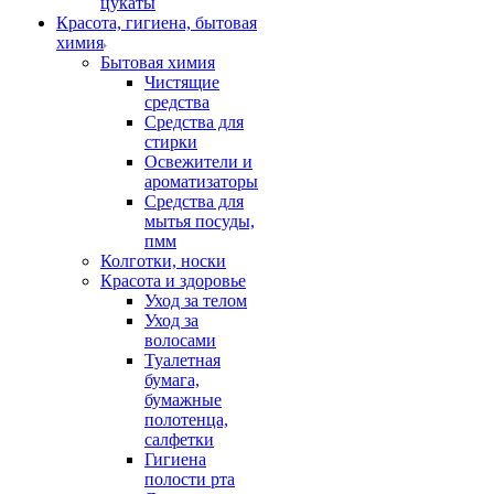
цукаты
Красота, гигиена, бытовая
химия
Бытовая химия
Чистящие
средства
Средства для
стирки
Освежители и
ароматизаторы
Средства для
мытья посуды,
пмм
Колготки, носки
Красота и здоровье
Уход за телом
Уход за
волосами
Туалетная
бумага,
бумажные
полотенца,
салфетки
Гигиена
полости рта