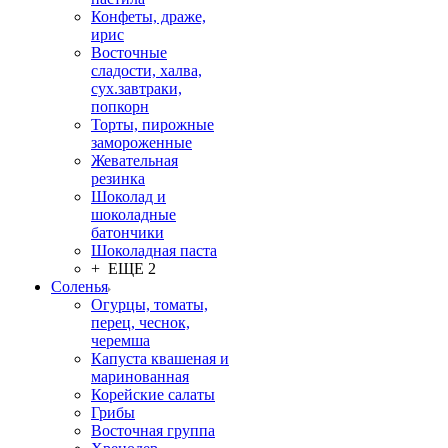
Конфеты, драже,
ирис
Восточные
сладости, халва,
сух.завтраки,
попкорн
Торты, пирожные
замороженные
Жевательная
резинка
Шоколад и
шоколадные
батончики
Шоколадная паста
+ ЕЩЕ 2
Соленья
Огурцы, томаты,
перец, чеснок,
черемша
Капуста квашеная и
маринованная
Корейские салаты
Грибы
Восточная группа