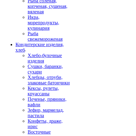
Рыба соленая,
копченая, сушеная,
вяленая
Икра,
морепродукты,
кулинария
Рыба
свежемороженая
Кондитерские изделия,
хлеб
Хлебо-булочные
изделия
Сушки, баранки,
сухари
Хлебцы, отруби,
злаковые батончики
Кексы, рулеты,
круассаны
Печенье, пряники,
вафли
Зефир, мармелад,
пастила
Конфеты, драже,
ирис
Восточные