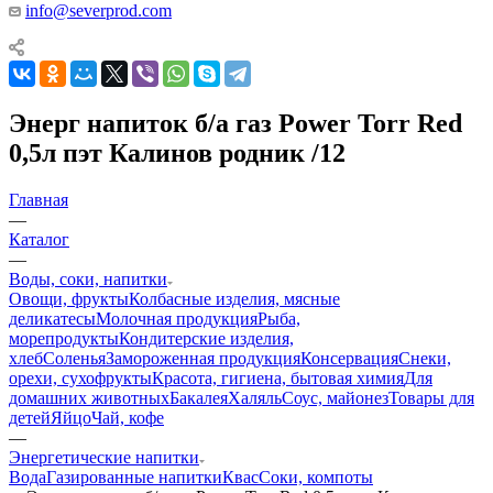
info@severprod.com
Энерг напиток б/а газ Power Torr Red
0,5л пэт Калинов родник /12
Главная
—
Каталог
—
Воды, соки, напитки
Овощи, фрукты
Колбасные изделия, мясные
деликатесы
Молочная продукция
Рыба,
морепродукты
Кондитерские изделия,
хлеб
Соленья
Замороженная продукция
Консервация
Снеки,
орехи, сухофрукты
Красота, гигиена, бытовая химия
Для
домашних животных
Бакалея
Халяль
Соус, майонез
Товары для
детей
Яйцо
Чай, кофе
—
Энергетические напитки
Вода
Газированные напитки
Квас
Соки, компоты