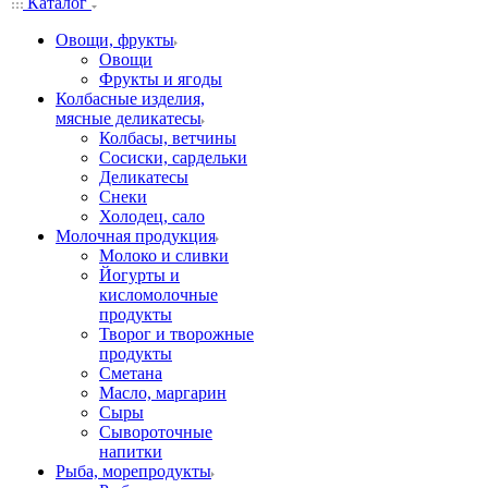
Каталог
Овощи, фрукты
Овощи
Фрукты и ягоды
Колбасные изделия,
мясные деликатесы
Колбасы, ветчины
Сосиски, сардельки
Деликатесы
Снеки
Холодец, сало
Молочная продукция
Молоко и сливки
Йогурты и
кисломолочные
продукты
Творог и творожные
продукты
Сметана
Масло, маргарин
Сыры
Сывороточные
напитки
Рыба, морепродукты