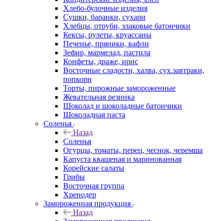
Хлебо-булочные изделия
Сушки, баранки, сухари
Хлебцы, отруби, злаковые батончики
Кексы, рулеты, круассаны
Печенье, пряники, вафли
Зефир, мармелад, пастила
Конфеты, драже, ирис
Восточные сладости, халва, сух.завтраки,
попкорн
Торты, пирожные замороженные
Жевательная резинка
Шоколад и шоколадные батончики
Шоколадная паста
Соленья
Назад
Соленья
Огурцы, томаты, перец, чеснок, черемша
Капуста квашеная и маринованная
Корейские салаты
Грибы
Восточная группа
Хренодер
Замороженная продукция
Назад