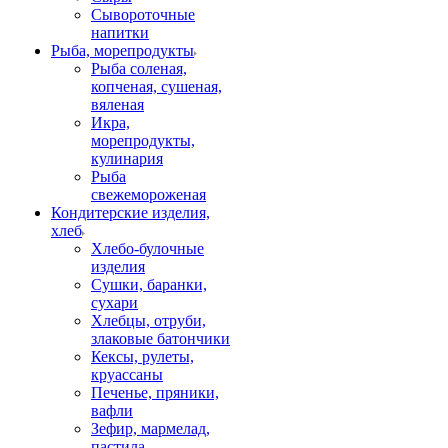
Сывороточные
напитки
Рыба, морепродукты
Рыба соленая,
копченая, сушеная,
вяленая
Икра,
морепродукты,
кулинария
Рыба
свежемороженая
Кондитерские изделия,
хлеб
Хлебо-булочные
изделия
Сушки, баранки,
сухари
Хлебцы, отруби,
злаковые батончики
Кексы, рулеты,
круассаны
Печенье, пряники,
вафли
Зефир, мармелад,
пастила