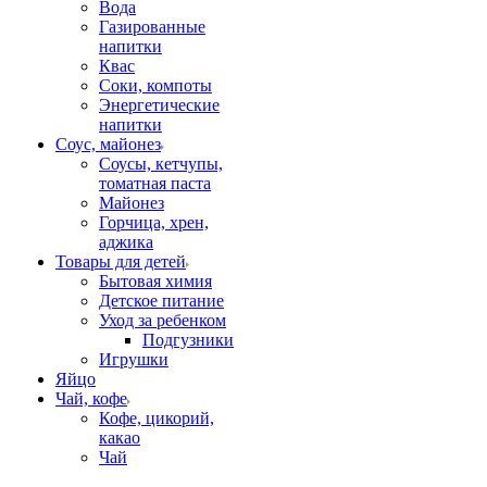
Вода
Газированные
напитки
Квас
Соки, компоты
Энергетические
напитки
Соус, майонез
Соусы, кетчупы,
томатная паста
Майонез
Горчица, хрен,
аджика
Товары для детей
Бытовая химия
Детское питание
Уход за ребенком
Подгузники
Игрушки
Яйцо
Чай, кофе
Кофе, цикорий,
какао
Чай