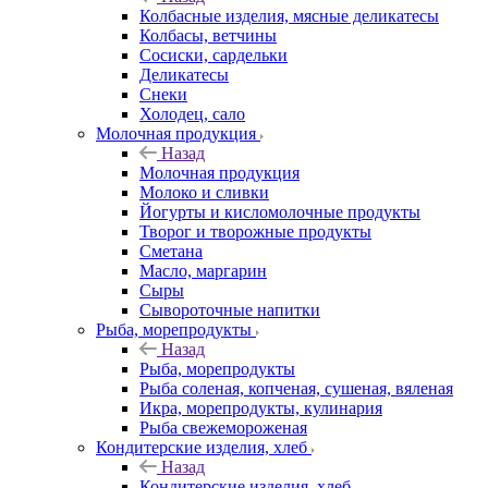
Колбасные изделия, мясные деликатесы
Колбасы, ветчины
Сосиски, сардельки
Деликатесы
Снеки
Холодец, сало
Молочная продукция
Назад
Молочная продукция
Молоко и сливки
Йогурты и кисломолочные продукты
Творог и творожные продукты
Сметана
Масло, маргарин
Сыры
Сывороточные напитки
Рыба, морепродукты
Назад
Рыба, морепродукты
Рыба соленая, копченая, сушеная, вяленая
Икра, морепродукты, кулинария
Рыба свежемороженая
Кондитерские изделия, хлеб
Назад
Кондитерские изделия, хлеб