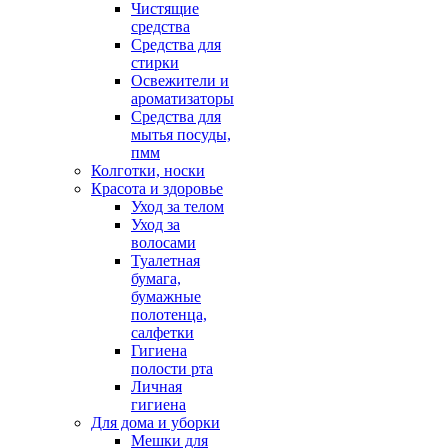
Чистящие
средства
Средства для
стирки
Освежители и
ароматизаторы
Средства для
мытья посуды,
пмм
Колготки, носки
Красота и здоровье
Уход за телом
Уход за
волосами
Туалетная
бумага,
бумажные
полотенца,
салфетки
Гигиена
полости рта
Личная
гигиена
Для дома и уборки
Мешки для