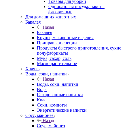
Товары для уборки
Одноразовая посуда, пакеты
фасовочные
Для домашних животных
Бакалея
Назад
Бакалея
Крупы, макаронные изделия
Приправы и специи
Продукты быстрого приготовления, сухие
полуфабрикаты
Мука, сахар, соль
Масло растительное
Халяль
Воды, соки, напитки
Назад
Воды, соки, напитки
Вода
Газированные напитки
Квас
Соки, компоты
Энергетические напитки
Соус, майонез
Назад
Соус, майонез