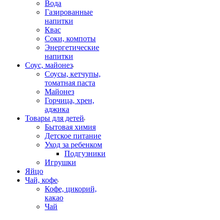
Вода
Газированные
напитки
Квас
Соки, компоты
Энергетические
напитки
Соус, майонез
Соусы, кетчупы,
томатная паста
Майонез
Горчица, хрен,
аджика
Товары для детей
Бытовая химия
Детское питание
Уход за ребенком
Подгузники
Игрушки
Яйцо
Чай, кофе
Кофе, цикорий,
какао
Чай