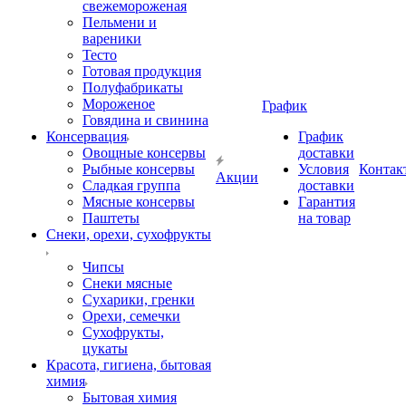
свежемороженая
Пельмени и
вареники
Тесто
Готовая продукция
Полуфабрикаты
Мороженое
График
Говядина и свинина
Консервация
График
Овощные консервы
доставки
Рыбные консервы
Условия
Контак
Акции
Сладкая группа
доставки
Мясные консервы
Гарантия
Паштеты
на товар
Снеки, орехи, сухофрукты
Чипсы
Снеки мясные
Сухарики, гренки
Орехи, семечки
Сухофрукты,
цукаты
Красота, гигиена, бытовая
химия
Бытовая химия