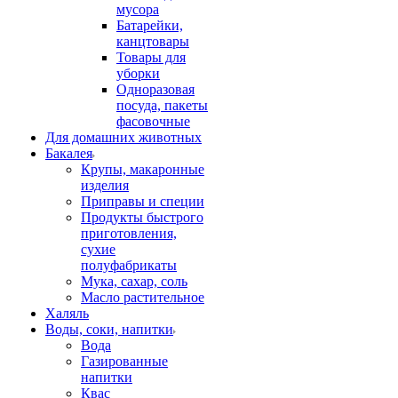
мусора
Батарейки,
канцтовары
Товары для
уборки
Одноразовая
посуда, пакеты
фасовочные
Для домашних животных
Бакалея
Крупы, макаронные
изделия
Приправы и специи
Продукты быстрого
приготовления,
сухие
полуфабрикаты
Мука, сахар, соль
Масло растительное
Халяль
Воды, соки, напитки
Вода
Газированные
напитки
Квас