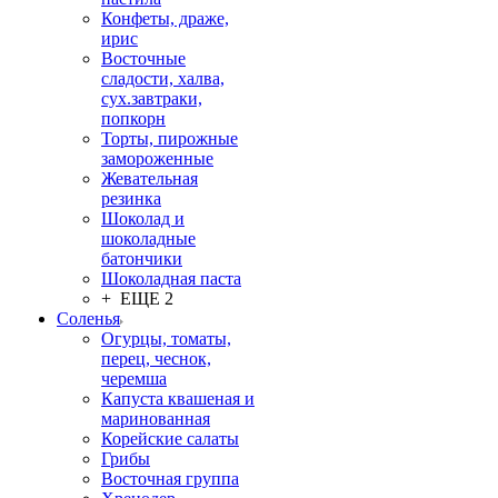
Конфеты, драже,
ирис
Восточные
сладости, халва,
сух.завтраки,
попкорн
Торты, пирожные
замороженные
Жевательная
резинка
Шоколад и
шоколадные
батончики
Шоколадная паста
+ ЕЩЕ 2
Соленья
Огурцы, томаты,
перец, чеснок,
черемша
Капуста квашеная и
маринованная
Корейские салаты
Грибы
Восточная группа