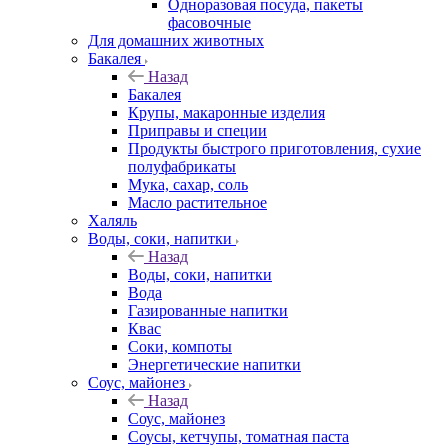
Одноразовая посуда, пакеты
фасовочные
Для домашних животных
Бакалея
Назад
Бакалея
Крупы, макаронные изделия
Приправы и специи
Продукты быстрого приготовления, сухие
полуфабрикаты
Мука, сахар, соль
Масло растительное
Халяль
Воды, соки, напитки
Назад
Воды, соки, напитки
Вода
Газированные напитки
Квас
Соки, компоты
Энергетические напитки
Соус, майонез
Назад
Соус, майонез
Соусы, кетчупы, томатная паста