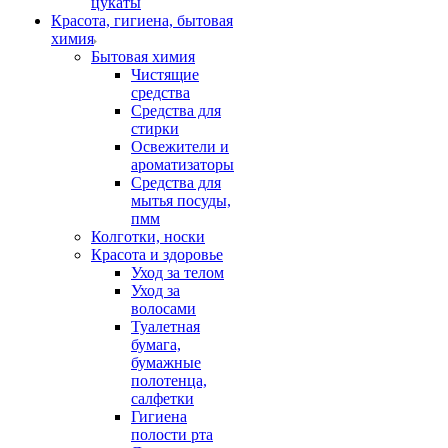
цукаты
Красота, гигиена, бытовая
химия
Бытовая химия
Чистящие
средства
Средства для
стирки
Освежители и
ароматизаторы
Средства для
мытья посуды,
пмм
Колготки, носки
Красота и здоровье
Уход за телом
Уход за
волосами
Туалетная
бумага,
бумажные
полотенца,
салфетки
Гигиена
полости рта