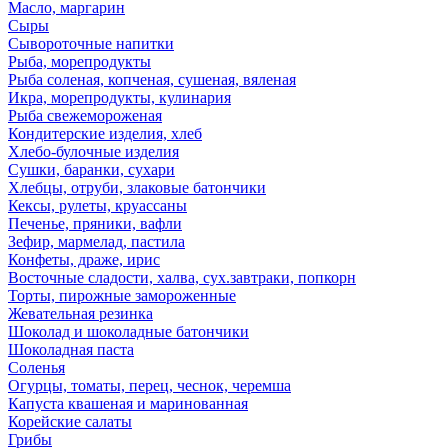
Масло, маргарин
Сыры
Сывороточные напитки
Рыба, морепродукты
Рыба соленая, копченая, сушеная, вяленая
Икра, морепродукты, кулинария
Рыба свежемороженая
Кондитерские изделия, хлеб
Хлебо-булочные изделия
Сушки, баранки, сухари
Хлебцы, отруби, злаковые батончики
Кексы, рулеты, круассаны
Печенье, пряники, вафли
Зефир, мармелад, пастила
Конфеты, драже, ирис
Восточные сладости, халва, сух.завтраки, попкорн
Торты, пирожные замороженные
Жевательная резинка
Шоколад и шоколадные батончики
Шоколадная паста
Соленья
Огурцы, томаты, перец, чеснок, черемша
Капуста квашеная и маринованная
Корейские салаты
Грибы