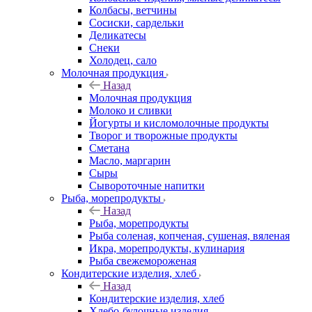
Колбасы, ветчины
Сосиски, сардельки
Деликатесы
Снеки
Холодец, сало
Молочная продукция
Назад
Молочная продукция
Молоко и сливки
Йогурты и кисломолочные продукты
Творог и творожные продукты
Сметана
Масло, маргарин
Сыры
Сывороточные напитки
Рыба, морепродукты
Назад
Рыба, морепродукты
Рыба соленая, копченая, сушеная, вяленая
Икра, морепродукты, кулинария
Рыба свежемороженая
Кондитерские изделия, хлеб
Назад
Кондитерские изделия, хлеб
Хлебо-булочные изделия