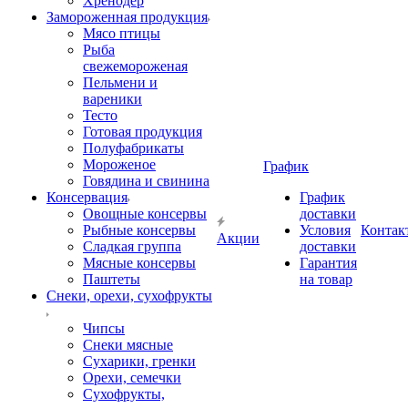
Хренодер
Замороженная продукция
Мясо птицы
Рыба
свежемороженая
Пельмени и
вареники
Тесто
Готовая продукция
Полуфабрикаты
Мороженое
График
Говядина и свинина
Консервация
График
Овощные консервы
доставки
Рыбные консервы
Условия
Контак
Акции
Сладкая группа
доставки
Мясные консервы
Гарантия
Паштеты
на товар
Снеки, орехи, сухофрукты
Чипсы
Снеки мясные
Сухарики, гренки
Орехи, семечки
Сухофрукты,