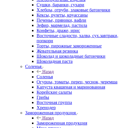
Сушки, баранки, сухари
Хлебцы, отруби, злаковые батончики
Кексы, рулеты, круассаны
Печенье, пряники, вафли
Зефир, мармелад, пастила
Конфеты, драже, ирис
Восточные сладости, халва, сух.завтраки,
попкорн
Торты, пирожные замороженные
Жевательная резинка
Шоколад и шоколадные батончики
Шоколадная паста
Соленья
Назад
Соленья
Огурцы, томаты, перец, чеснок, черемша
Капуста квашеная и маринованная
Корейские салаты
Грибы
Восточная группа
Хренодер
Замороженная продукция
Назад
Замороженная продукция