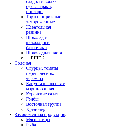
сладости, халва,
сух.завтраки,
попкорн
Торты, пирожные
замороженные
Жевательная
резинка
Шоколад и
шоколадные
батончики
Шоколадная паста
+ ЕЩЕ 2
Соленья
Огурцы, томаты,
перец, чеснок,
черемша
Капуста квашеная и
маринованная
Корейские салаты
Грибы
Восточная группа
Хренодер
Замороженная продукция
Мясо птицы
Рыба