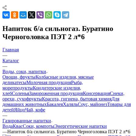
Напиток б/а сильногаз. Буратино
Черноголовка ПЭТ 2 л*6
Главная
—
Каталог
—
Воды, соки, напитки
Овощи, фрукты
Колбасные изделия, мясные
деликатесы
Молочная продукция
Рыба,
морепродукты
Кондитерские изделия,
хлеб
Соленья
Замороженная продукция
Консервация
Снеки,
орехи, сухофрукты
Красота, гигиена, бытовая химия
Для
домашних животных
Бакалея
Халяль
Соус, майонез
Товары для
детей
Яйцо
Чай, кофе
—
Газированные напитки
Вода
Квас
Соки, компоты
Энергетические напитки
—
Напиток б/а сильногаз. Буратино Черноголовка ПЭТ 2 л*6