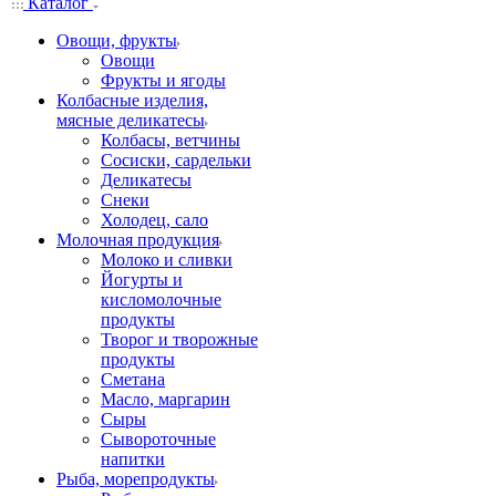
Каталог
Овощи, фрукты
Овощи
Фрукты и ягоды
Колбасные изделия,
мясные деликатесы
Колбасы, ветчины
Сосиски, сардельки
Деликатесы
Снеки
Холодец, сало
Молочная продукция
Молоко и сливки
Йогурты и
кисломолочные
продукты
Творог и творожные
продукты
Сметана
Масло, маргарин
Сыры
Сывороточные
напитки
Рыба, морепродукты