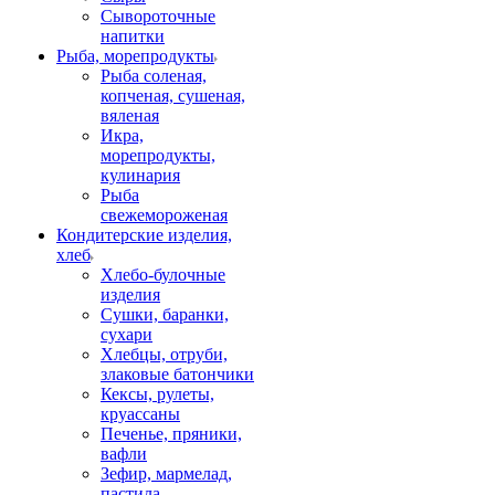
Сывороточные
напитки
Рыба, морепродукты
Рыба соленая,
копченая, сушеная,
вяленая
Икра,
морепродукты,
кулинария
Рыба
свежемороженая
Кондитерские изделия,
хлеб
Хлебо-булочные
изделия
Сушки, баранки,
сухари
Хлебцы, отруби,
злаковые батончики
Кексы, рулеты,
круассаны
Печенье, пряники,
вафли
Зефир, мармелад,
пастила