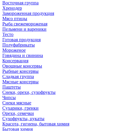
Восточная группа
Хренодер
Замороженная продукция
Мясо птицы
Рыба свежемороженая
Пельмени и вареники
Тесто
Готовая продукция
Полуфабрикаты
Мороженое
Говядина и свинина
Консервация
Овощные консервы
Рыбные консервы
Сладкая группа
Мясные консервы
Паштеты
Снеки, орехи, сухофрукты
Чипсы
Снеки мясные
Сухарики, гренки
Орехи, семечки
Сухофрукты, цукаты
Красота, гигиена, бытовая химия
Бытовая химия