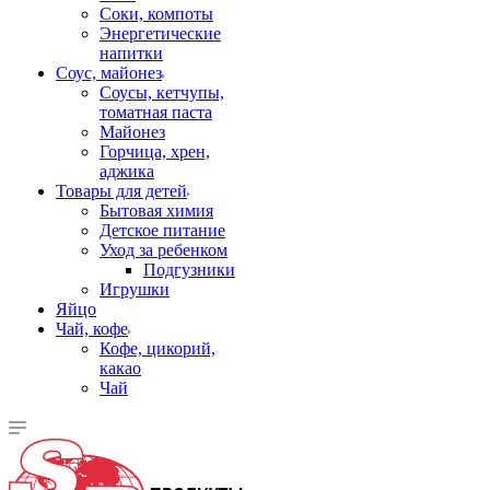
Соки, компоты
Энергетические
напитки
Соус, майонез
Соусы, кетчупы,
томатная паста
Майонез
Горчица, хрен,
аджика
Товары для детей
Бытовая химия
Детское питание
Уход за ребенком
Подгузники
Игрушки
Яйцо
Чай, кофе
Кофе, цикорий,
какао
Чай