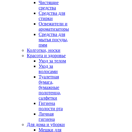
Чистящие
средства
Средства для
стирки
Освежители и
ароматизаторы
Средства для
мытья посуды,
пмм
Колготки, носки
Красота и здоровье
Уход за телом
Уход за
волосами
Туалетная
бумага,
бумажные
полотенца,
салфетки
Гигиена
полости рта
Личная
гигиена
Для дома и уборки
Мешки для