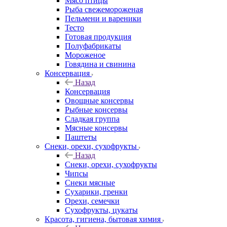
Мясо птицы
Рыба свежемороженая
Пельмени и вареники
Тесто
Готовая продукция
Полуфабрикаты
Мороженое
Говядина и свинина
Консервация
Назад
Консервация
Овощные консервы
Рыбные консервы
Сладкая группа
Мясные консервы
Паштеты
Снеки, орехи, сухофрукты
Назад
Снеки, орехи, сухофрукты
Чипсы
Снеки мясные
Сухарики, гренки
Орехи, семечки
Сухофрукты, цукаты
Красота, гигиена, бытовая химия