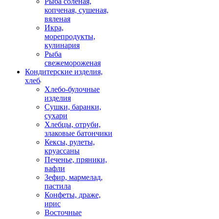
Рыба соленая,
копченая, сушеная,
вяленая
Икра,
морепродукты,
кулинария
Рыба
свежемороженая
Кондитерские изделия,
хлеб
Хлебо-булочные
изделия
Сушки, баранки,
сухари
Хлебцы, отруби,
злаковые батончики
Кексы, рулеты,
круассаны
Печенье, пряники,
вафли
Зефир, мармелад,
пастила
Конфеты, драже,
ирис
Восточные