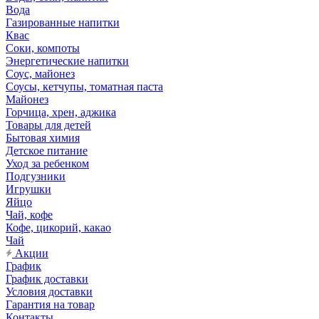
Вода
Газированные напитки
Квас
Соки, компоты
Энергетические напитки
Соус, майонез
Соусы, кетчупы, томатная паста
Майонез
Горчица, хрен, аджика
Товары для детей
Бытовая химия
Детское питание
Уход за ребенком
Подгузники
Игрушки
Яйцо
Чай, кофе
Кофе, цикорий, какао
Чай
Акции
График
График доставки
Условия доставки
Гарантия на товар
Контакты