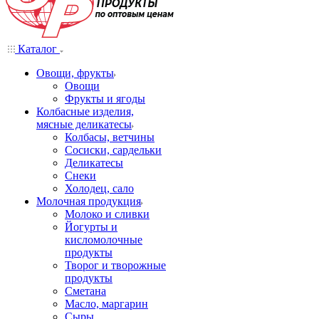
Каталог
Овощи, фрукты
Овощи
Фрукты и ягоды
Колбасные изделия,
мясные деликатесы
Колбасы, ветчины
Сосиски, сардельки
Деликатесы
Снеки
Холодец, сало
Молочная продукция
Молоко и сливки
Йогурты и
кисломолочные
продукты
Творог и творожные
продукты
Сметана
Масло, маргарин
Сыры