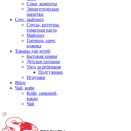
Соки, компоты
Энергетические
напитки
Соус, майонез
Соусы, кетчупы,
томатная паста
Майонез
Горчица, хрен,
аджика
Товары для детей
Бытовая химия
Детское питание
Уход за ребенком
Подгузники
Игрушки
Яйцо
Чай, кофе
Кофе, цикорий,
какао
Чай