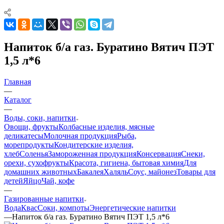
Напиток б/а газ. Буратино Вятич ПЭТ
1,5 л*6
Главная
—
Каталог
—
Воды, соки, напитки
Овощи, фрукты
Колбасные изделия, мясные
деликатесы
Молочная продукция
Рыба,
морепродукты
Кондитерские изделия,
хлеб
Соленья
Замороженная продукция
Консервация
Снеки,
орехи, сухофрукты
Красота, гигиена, бытовая химия
Для
домашних животных
Бакалея
Халяль
Соус, майонез
Товары для
детей
Яйцо
Чай, кофе
—
Газированные напитки
Вода
Квас
Соки, компоты
Энергетические напитки
—
Напиток б/а газ. Буратино Вятич ПЭТ 1,5 л*6