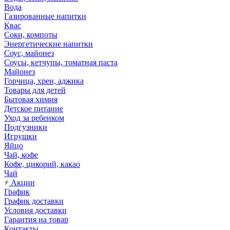
Вода
Газированные напитки
Квас
Соки, компоты
Энергетические напитки
Соус, майонез
Соусы, кетчупы, томатная паста
Майонез
Горчица, хрен, аджика
Товары для детей
Бытовая химия
Детское питание
Уход за ребенком
Подгузники
Игрушки
Яйцо
Чай, кофе
Кофе, цикорий, какао
Чай
Акции
График
График доставки
Условия доставки
Гарантия на товар
Контакты