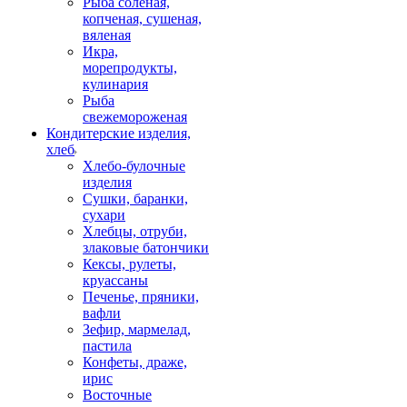
Рыба соленая,
копченая, сушеная,
вяленая
Икра,
морепродукты,
кулинария
Рыба
свежемороженая
Кондитерские изделия,
хлеб
Хлебо-булочные
изделия
Сушки, баранки,
сухари
Хлебцы, отруби,
злаковые батончики
Кексы, рулеты,
круассаны
Печенье, пряники,
вафли
Зефир, мармелад,
пастила
Конфеты, драже,
ирис
Восточные