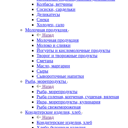
Колбасы, ветчины
Сосиски, сардельки
Деликатесы
Снеки
Холодец, сало
Молочная продукция
Назад
Молочная продукция
Молоко и сливки
Йогурты и кисломолочные продукты
Творог и творожные продукты
Сметана
Масло, маргарин
Сыры
Сывороточные напитки
Рыба, морепродукты
Назад
Рыба, морепродукты
Рыба соленая, копченая, сушеная, вяленая
Икра, морепродукты, кулинария
Рыба свежемороженая
Кондитерские изделия, хлеб
Назад
Кондитерские изделия, хлеб
Хлебо-булочные изделия