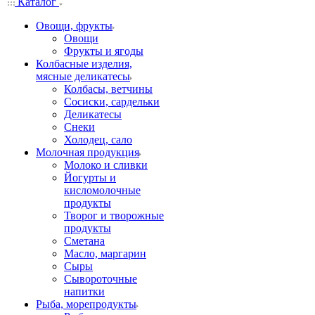
Каталог
Овощи, фрукты
Овощи
Фрукты и ягоды
Колбасные изделия,
мясные деликатесы
Колбасы, ветчины
Сосиски, сардельки
Деликатесы
Снеки
Холодец, сало
Молочная продукция
Молоко и сливки
Йогурты и
кисломолочные
продукты
Творог и творожные
продукты
Сметана
Масло, маргарин
Сыры
Сывороточные
напитки
Рыба, морепродукты