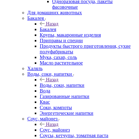
Одноразовая посуда, пакеты
фасовочные
Для домашних животных
Бакалея
Назад
Бакалея
Крупы, макаронные изделия
Приправы и специи
Продукты быстрого приготовления, сухие
полуфабрикаты
Мука, сахар, соль
Масло растительное
Халяль
Воды, соки, напитки
Назад
Воды, соки, напитки
Вода
Газированные напитки
Квас
Соки, компоты
Энергетические напитки
Соус, майонез
Назад
Соус, майонез
Соусы, кетчупы, томатная паста