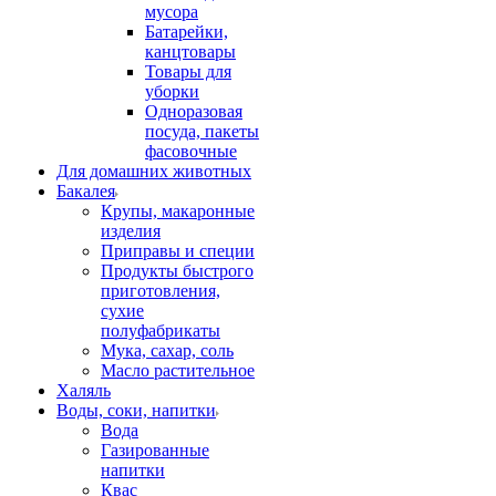
мусора
Батарейки,
канцтовары
Товары для
уборки
Одноразовая
посуда, пакеты
фасовочные
Для домашних животных
Бакалея
Крупы, макаронные
изделия
Приправы и специи
Продукты быстрого
приготовления,
сухие
полуфабрикаты
Мука, сахар, соль
Масло растительное
Халяль
Воды, соки, напитки
Вода
Газированные
напитки
Квас