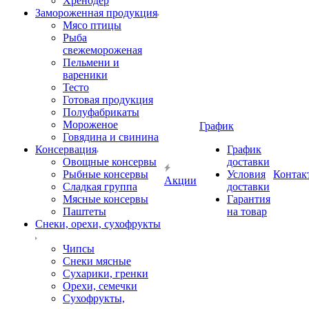
Хренодер
Замороженная продукция
Мясо птицы
Рыба
свежемороженая
Пельмени и
вареники
Тесто
Готовая продукция
Полуфабрикаты
Мороженое
График
Говядина и свинина
Консервация
График
Овощные консервы
доставки
Рыбные консервы
Условия
Контак
Акции
Сладкая группа
доставки
Мясные консервы
Гарантия
Паштеты
на товар
Снеки, орехи, сухофрукты
Чипсы
Снеки мясные
Сухарики, гренки
Орехи, семечки
Сухофрукты,