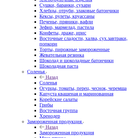
Сушки, баранки, сухари
Хлебцы, отруби, злаковые батончики
Кексы, рулеты, круассаны
Печенье, пряники, вафли
Зефир, мармелад, пастила
Конфеты, драже, ирис
Восточные сладости, халва, сух.завтраки,
попкорн
Торты, пирожные замороженные
Жевательная резинка
Шоколад и шоколадные батончики
Шоколадная паста
Соленья
Назад
Соленья
Огурцы, томаты, перец, чеснок, черемша
Капуста квашеная и маринованная
Корейские салаты
Грибы
Восточная группа
Хренодер
Замороженная продукция
Назад
Замороженная продукция