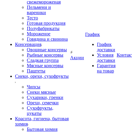
свежемороженая
Пельмени и
вареники
Тесто
Готовая продукция
Полуфабрикаты
Мороженое
График
Говядина и свинина
Консервация
График
Овощные консервы
доставки
Рыбные консервы
Условия
Контак
Акции
Сладкая группа
доставки
Мясные консервы
Гарантия
Паштеты
на товар
Снеки, орехи, сухофрукты
Чипсы
Снеки мясные
Сухарики, гренки
Орехи, семечки
Сухофрукты,
цукаты
Красота, гигиена, бытовая
химия
Бытовая химия