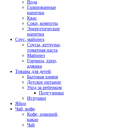
Вода
Газированные
напитки
Квас
Соки, компоты
Энергетические
напитки
Соус, майонез
Соусы, кетчупы,
томатная паста
Майонез
Горчица, хрен,
аджика
Товары для детей
Бытовая химия
Детское питание
Уход за ребенком
Подгузники
Игрушки
Яйцо
Чай, кофе
Кофе, цикорий,
какао
Чай