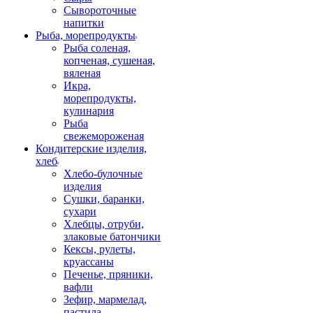
Сывороточные
напитки
Рыба, морепродукты
Рыба соленая,
копченая, сушеная,
вяленая
Икра,
морепродукты,
кулинария
Рыба
свежемороженая
Кондитерские изделия,
хлеб
Хлебо-булочные
изделия
Сушки, баранки,
сухари
Хлебцы, отруби,
злаковые батончики
Кексы, рулеты,
круассаны
Печенье, пряники,
вафли
Зефир, мармелад,
пастила