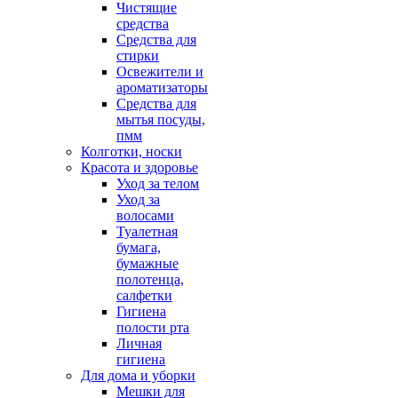
Чистящие
средства
Средства для
стирки
Освежители и
ароматизаторы
Средства для
мытья посуды,
пмм
Колготки, носки
Красота и здоровье
Уход за телом
Уход за
волосами
Туалетная
бумага,
бумажные
полотенца,
салфетки
Гигиена
полости рта
Личная
гигиена
Для дома и уборки
Мешки для