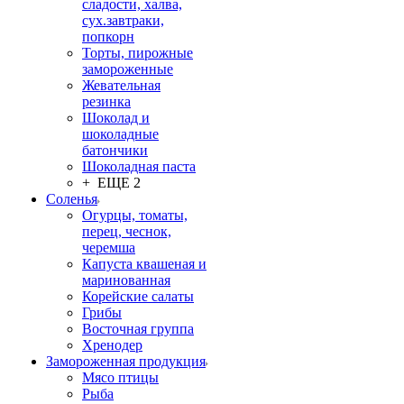
сладости, халва,
сух.завтраки,
попкорн
Торты, пирожные
замороженные
Жевательная
резинка
Шоколад и
шоколадные
батончики
Шоколадная паста
+ ЕЩЕ 2
Соленья
Огурцы, томаты,
перец, чеснок,
черемша
Капуста квашеная и
маринованная
Корейские салаты
Грибы
Восточная группа
Хренодер
Замороженная продукция
Мясо птицы
Рыба