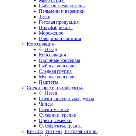
Мясо птицы
Рыба свежемороженая
Пельмени и вареники
Тесто
Готовая продукция
Полуфабрикаты
Мороженое
Говядина и свинина
Консервация
Назад
Консервация
Овощные консервы
Рыбные консервы
Сладкая группа
Мясные консервы
Паштеты
Снеки, орехи, сухофрукты
Назад
Снеки, орехи, сухофрукты
Чипсы
Снеки мясные
Сухарики, гренки
Орехи, семечки
Сухофрукты, цукаты
Красота, гигиена, бытовая химия