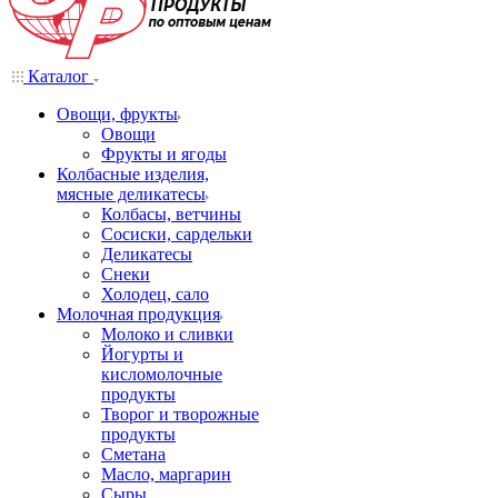
Каталог
Овощи, фрукты
Овощи
Фрукты и ягоды
Колбасные изделия,
мясные деликатесы
Колбасы, ветчины
Сосиски, сардельки
Деликатесы
Снеки
Холодец, сало
Молочная продукция
Молоко и сливки
Йогурты и
кисломолочные
продукты
Творог и творожные
продукты
Сметана
Масло, маргарин
Сыры