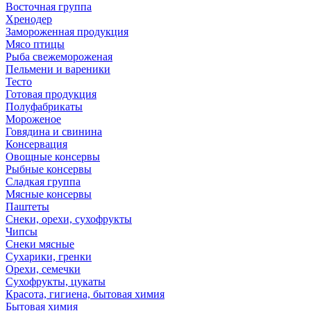
Восточная группа
Хренодер
Замороженная продукция
Мясо птицы
Рыба свежемороженая
Пельмени и вареники
Тесто
Готовая продукция
Полуфабрикаты
Мороженое
Говядина и свинина
Консервация
Овощные консервы
Рыбные консервы
Сладкая группа
Мясные консервы
Паштеты
Снеки, орехи, сухофрукты
Чипсы
Снеки мясные
Сухарики, гренки
Орехи, семечки
Сухофрукты, цукаты
Красота, гигиена, бытовая химия
Бытовая химия