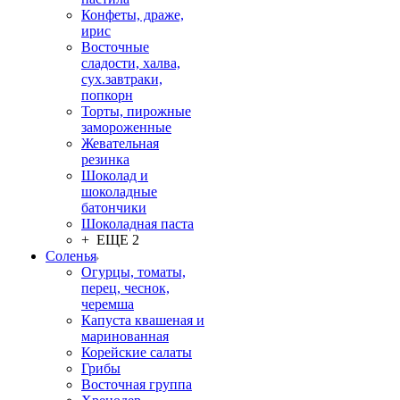
Конфеты, драже,
ирис
Восточные
сладости, халва,
сух.завтраки,
попкорн
Торты, пирожные
замороженные
Жевательная
резинка
Шоколад и
шоколадные
батончики
Шоколадная паста
+ ЕЩЕ 2
Соленья
Огурцы, томаты,
перец, чеснок,
черемша
Капуста квашеная и
маринованная
Корейские салаты
Грибы
Восточная группа