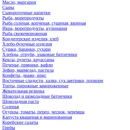
Масло, маргарин
Сыры
Сывороточные напитки
Рыба, морепродукты
Рыба соленая, копченая, сушеная, вяленая
Икра, морепродукты, кулинария
Рыба свежемороженая
Кондитерские изделия, хлеб
Хлебо-булочные изделия
Сушки, баранки, сухари
Хлебцы, отруби, злаковые батончики
Кексы, рулеты, круассаны
Печенье, пряники, вафли
Зефир, мармелад, пастила
Конфеты, драже, ирис
Восточные сладости, халва, сух.завтраки, попкорн
Торты, пирожные замороженные
Жевательная резинка
Шоколад и шоколадные батончики
Шоколадная паста
Соленья
Огурцы, томаты, перец, чеснок, черемша
Капуста квашеная и маринованная
Корейские салаты
Грибы