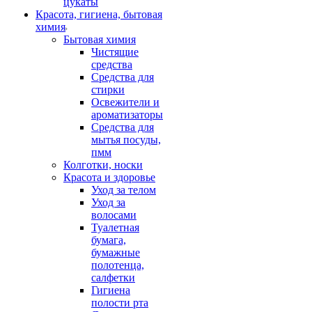
цукаты
Красота, гигиена, бытовая
химия
Бытовая химия
Чистящие
средства
Средства для
стирки
Освежители и
ароматизаторы
Средства для
мытья посуды,
пмм
Колготки, носки
Красота и здоровье
Уход за телом
Уход за
волосами
Туалетная
бумага,
бумажные
полотенца,
салфетки
Гигиена
полости рта