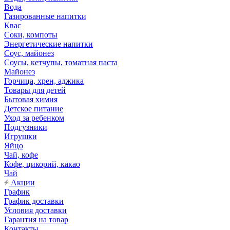
Вода
Газированные напитки
Квас
Соки, компоты
Энергетические напитки
Соус, майонез
Соусы, кетчупы, томатная паста
Майонез
Горчица, хрен, аджика
Товары для детей
Бытовая химия
Детское питание
Уход за ребенком
Подгузники
Игрушки
Яйцо
Чай, кофе
Кофе, цикорий, какао
Чай
Акции
График
График доставки
Условия доставки
Гарантия на товар
Контакты