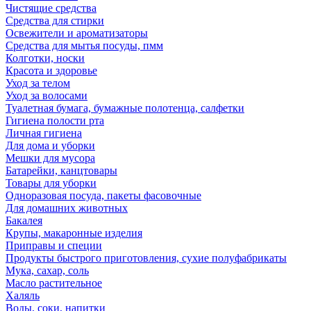
Чистящие средства
Средства для стирки
Освежители и ароматизаторы
Средства для мытья посуды, пмм
Колготки, носки
Красота и здоровье
Уход за телом
Уход за волосами
Туалетная бумага, бумажные полотенца, салфетки
Гигиена полости рта
Личная гигиена
Для дома и уборки
Мешки для мусора
Батарейки, канцтовары
Товары для уборки
Одноразовая посуда, пакеты фасовочные
Для домашних животных
Бакалея
Крупы, макаронные изделия
Приправы и специи
Продукты быстрого приготовления, сухие полуфабрикаты
Мука, сахар, соль
Масло растительное
Халяль
Воды, соки, напитки