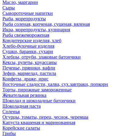
Масло, маргарин
Сыры
Сывороточные напитки
Рыба, морепродукты
Рыба соленая, копченая, сушеная, вяленая
Икра, морепродукты, кулинария
Рыба свежемороженая
Кондитерские изделия, хлеб
Хлебо-булочные изделия
Сушки, баранки, сухари
Хлебцы, отруби, злаковые батончики
Кексы, рулеты, круассаны
Печенье, пряники, вафли
Зефир, мармелад, пастила
Конфеты, драже, ирис
Восточные сладости, халва, сух.завтраки, попкорн
Торты, пирожные замороженные
Жевательная резинка
Шоколад и шоколадные батончики
Шоколадная паста
Соленья
Огурцы, томаты, перец, чеснок, черемша
Капуста квашеная и маринованная
Корейские салаты
Грибы