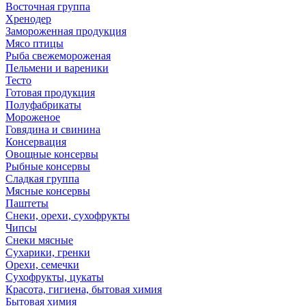
Восточная группа
Хренодер
Замороженная продукция
Мясо птицы
Рыба свежемороженая
Пельмени и вареники
Тесто
Готовая продукция
Полуфабрикаты
Мороженое
Говядина и свинина
Консервация
Овощные консервы
Рыбные консервы
Сладкая группа
Мясные консервы
Паштеты
Снеки, орехи, сухофрукты
Чипсы
Снеки мясные
Сухарики, гренки
Орехи, семечки
Сухофрукты, цукаты
Красота, гигиена, бытовая химия
Бытовая химия