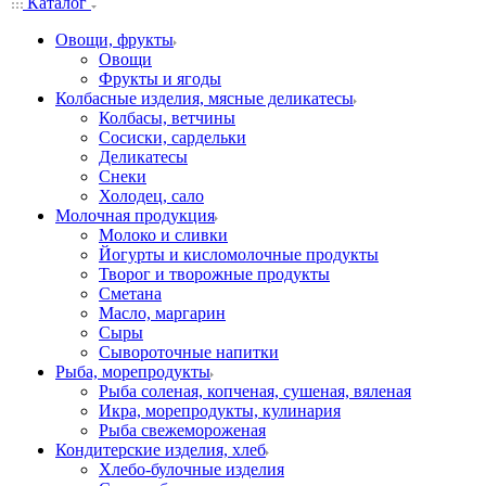
Каталог
Овощи, фрукты
Овощи
Фрукты и ягоды
Колбасные изделия, мясные деликатесы
Колбасы, ветчины
Сосиски, сардельки
Деликатесы
Снеки
Холодец, сало
Молочная продукция
Молоко и сливки
Йогурты и кисломолочные продукты
Творог и творожные продукты
Сметана
Масло, маргарин
Сыры
Сывороточные напитки
Рыба, морепродукты
Рыба соленая, копченая, сушеная, вяленая
Икра, морепродукты, кулинария
Рыба свежемороженая
Кондитерские изделия, хлеб
Хлебо-булочные изделия