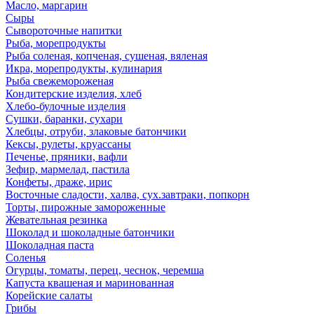
Масло, маргарин
Сыры
Сывороточные напитки
Рыба, морепродукты
Рыба соленая, копченая, сушеная, вяленая
Икра, морепродукты, кулинария
Рыба свежемороженая
Кондитерские изделия, хлеб
Хлебо-булочные изделия
Сушки, баранки, сухари
Хлебцы, отруби, злаковые батончики
Кексы, рулеты, круассаны
Печенье, пряники, вафли
Зефир, мармелад, пастила
Конфеты, драже, ирис
Восточные сладости, халва, сух.завтраки, попкорн
Торты, пирожные замороженные
Жевательная резинка
Шоколад и шоколадные батончики
Шоколадная паста
Соленья
Огурцы, томаты, перец, чеснок, черемша
Капуста квашеная и маринованная
Корейские салаты
Грибы