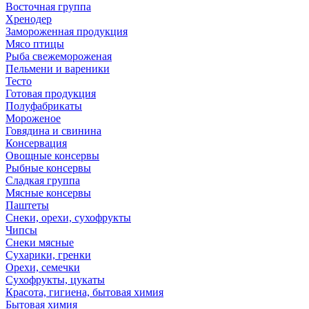
Восточная группа
Хренодер
Замороженная продукция
Мясо птицы
Рыба свежемороженая
Пельмени и вареники
Тесто
Готовая продукция
Полуфабрикаты
Мороженое
Говядина и свинина
Консервация
Овощные консервы
Рыбные консервы
Сладкая группа
Мясные консервы
Паштеты
Снеки, орехи, сухофрукты
Чипсы
Снеки мясные
Сухарики, гренки
Орехи, семечки
Сухофрукты, цукаты
Красота, гигиена, бытовая химия
Бытовая химия