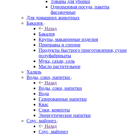
Товары для уборки
Одноразовая посуда, пакеты
фасовочные
Для домашних животных
Бакалея
Назад
Бакалея
Крупы, макаронные изделия
Приправы и специи
Продукты быстрого приготовления, сухие
полуфабрикаты
Мука, сахар, соль
Масло растительное
Халяль
Воды, соки, напитки
Назад
Воды, соки, напитки
Вода
Газированные напитки
Квас
Соки, компоты
Энергетические напитки
Соус, майонез
Назад
Соус, майонез