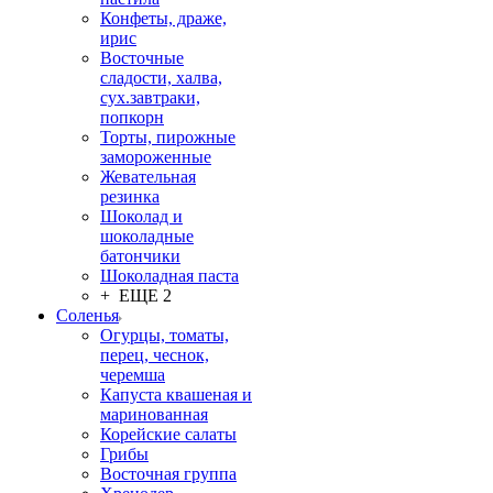
Конфеты, драже,
ирис
Восточные
сладости, халва,
сух.завтраки,
попкорн
Торты, пирожные
замороженные
Жевательная
резинка
Шоколад и
шоколадные
батончики
Шоколадная паста
+ ЕЩЕ 2
Соленья
Огурцы, томаты,
перец, чеснок,
черемша
Капуста квашеная и
маринованная
Корейские салаты
Грибы
Восточная группа