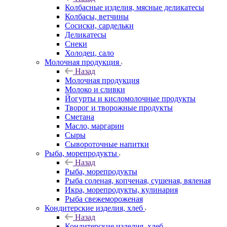
Колбасные изделия, мясные деликатесы
Колбасы, ветчины
Сосиски, сардельки
Деликатесы
Снеки
Холодец, сало
Молочная продукция
Назад
Молочная продукция
Молоко и сливки
Йогурты и кисломолочные продукты
Творог и творожные продукты
Сметана
Масло, маргарин
Сыры
Сывороточные напитки
Рыба, морепродукты
Назад
Рыба, морепродукты
Рыба соленая, копченая, сушеная, вяленая
Икра, морепродукты, кулинария
Рыба свежемороженая
Кондитерские изделия, хлеб
Назад
Кондитерские изделия, хлеб