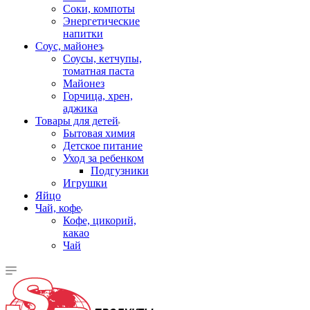
Соки, компоты
Энергетические
напитки
Соус, майонез
Соусы, кетчупы,
томатная паста
Майонез
Горчица, хрен,
аджика
Товары для детей
Бытовая химия
Детское питание
Уход за ребенком
Подгузники
Игрушки
Яйцо
Чай, кофе
Кофе, цикорий,
какао
Чай