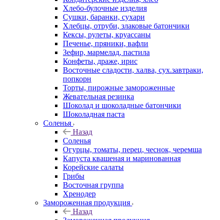
Хлебо-булочные изделия
Сушки, баранки, сухари
Хлебцы, отруби, злаковые батончики
Кексы, рулеты, круассаны
Печенье, пряники, вафли
Зефир, мармелад, пастила
Конфеты, драже, ирис
Восточные сладости, халва, сух.завтраки,
попкорн
Торты, пирожные замороженные
Жевательная резинка
Шоколад и шоколадные батончики
Шоколадная паста
Соленья
Назад
Соленья
Огурцы, томаты, перец, чеснок, черемша
Капуста квашеная и маринованная
Корейские салаты
Грибы
Восточная группа
Хренодер
Замороженная продукция
Назад