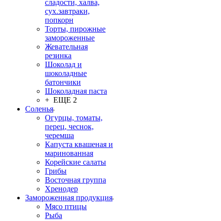
сладости, халва,
сух.завтраки,
попкорн
Торты, пирожные
замороженные
Жевательная
резинка
Шоколад и
шоколадные
батончики
Шоколадная паста
+ ЕЩЕ 2
Соленья
Огурцы, томаты,
перец, чеснок,
черемша
Капуста квашеная и
маринованная
Корейские салаты
Грибы
Восточная группа
Хренодер
Замороженная продукция
Мясо птицы
Рыба