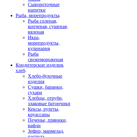
Сывороточные
напитки
Рыба, морепродукты
Рыба соленая,
копченая, сушеная,
вяленая
Икра,
морепродукты,
кулинария
Рыба
свежемороженая
Кондитерские изделия,
хлеб
Хлебо-булочные
изделия
Сушки, баранки,
сухари
Хлебцы, отруби,
злаковые батончики
Кексы, рулеты,
круассаны
Печенье, пряники,
вафли
Зефир, мармелад,
пастила