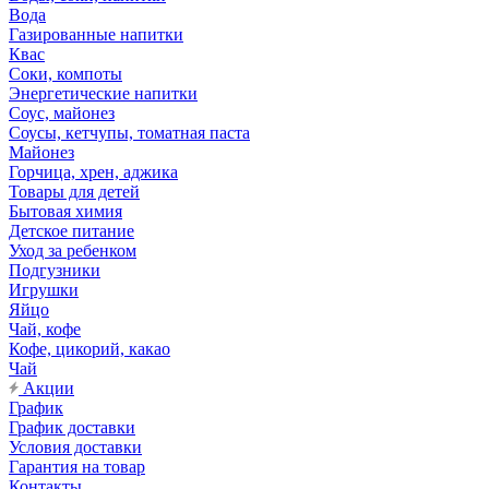
Вода
Газированные напитки
Квас
Соки, компоты
Энергетические напитки
Соус, майонез
Соусы, кетчупы, томатная паста
Майонез
Горчица, хрен, аджика
Товары для детей
Бытовая химия
Детское питание
Уход за ребенком
Подгузники
Игрушки
Яйцо
Чай, кофе
Кофе, цикорий, какао
Чай
Акции
График
График доставки
Условия доставки
Гарантия на товар
Контакты