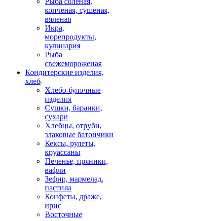
Рыба соленая,
копченая, сушеная,
вяленая
Икра,
морепродукты,
кулинария
Рыба
свежемороженая
Кондитерские изделия,
хлеб
Хлебо-булочные
изделия
Сушки, баранки,
сухари
Хлебцы, отруби,
злаковые батончики
Кексы, рулеты,
круассаны
Печенье, пряники,
вафли
Зефир, мармелад,
пастила
Конфеты, драже,
ирис
Восточные