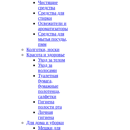
Чистящие
средства
Средства для
стирки
Освежители и
ароматизаторы
Средства для
мытья посуды,
пмм
Колготки, носки
Красота и здоровье
Уход за телом
Уход за
волосами
Туалетная
бумага,
бумажные
полотенца,
салфетки
Гигиена
полости рта
Личная
гигиена
Для дома и уборки
Мешки для