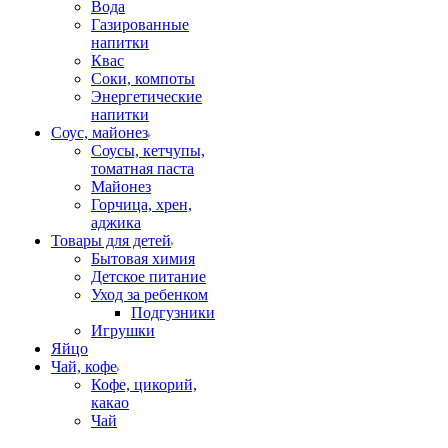
Вода
Газированные
напитки
Квас
Соки, компоты
Энергетические
напитки
Соус, майонез
Соусы, кетчупы,
томатная паста
Майонез
Горчица, хрен,
аджика
Товары для детей
Бытовая химия
Детское питание
Уход за ребенком
Подгузники
Игрушки
Яйцо
Чай, кофе
Кофе, цикорий,
какао
Чай