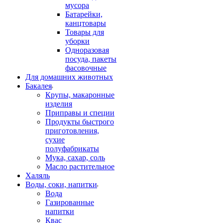
мусора
Батарейки,
канцтовары
Товары для
уборки
Одноразовая
посуда, пакеты
фасовочные
Для домашних животных
Бакалея
Крупы, макаронные
изделия
Приправы и специи
Продукты быстрого
приготовления,
сухие
полуфабрикаты
Мука, сахар, соль
Масло растительное
Халяль
Воды, соки, напитки
Вода
Газированные
напитки
Квас