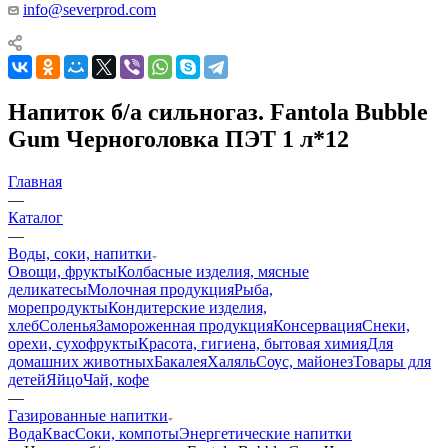
info@severprod.com
Напиток б/а сильногаз. Fantola Bubble
Gum Черноголовка ПЭТ 1 л*12
Главная
—
Каталог
—
Воды, соки, напитки
Овощи, фрукты
Колбасные изделия, мясные
деликатесы
Молочная продукция
Рыба,
морепродукты
Кондитерские изделия,
хлеб
Соленья
Замороженная продукция
Консервация
Снеки,
орехи, сухофрукты
Красота, гигиена, бытовая химия
Для
домашних животных
Бакалея
Халяль
Соус, майонез
Товары для
детей
Яйцо
Чай, кофе
—
Газированные напитки
Вода
Квас
Соки, компоты
Энергетические напитки