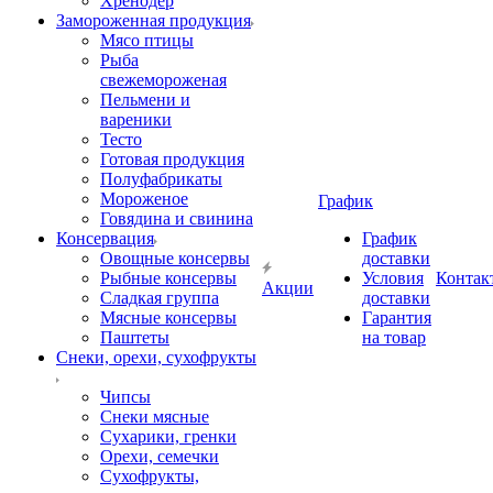
Хренодер
Замороженная продукция
Мясо птицы
Рыба
свежемороженая
Пельмени и
вареники
Тесто
Готовая продукция
Полуфабрикаты
Мороженое
График
Говядина и свинина
Консервация
График
Овощные консервы
доставки
Рыбные консервы
Условия
Контак
Акции
Сладкая группа
доставки
Мясные консервы
Гарантия
Паштеты
на товар
Снеки, орехи, сухофрукты
Чипсы
Снеки мясные
Сухарики, гренки
Орехи, семечки
Сухофрукты,