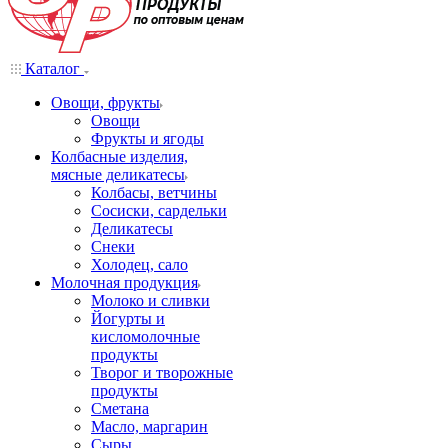
Каталог
Овощи, фрукты
Овощи
Фрукты и ягоды
Колбасные изделия,
мясные деликатесы
Колбасы, ветчины
Сосиски, сардельки
Деликатесы
Снеки
Холодец, сало
Молочная продукция
Молоко и сливки
Йогурты и
кисломолочные
продукты
Творог и творожные
продукты
Сметана
Масло, маргарин
Сыры