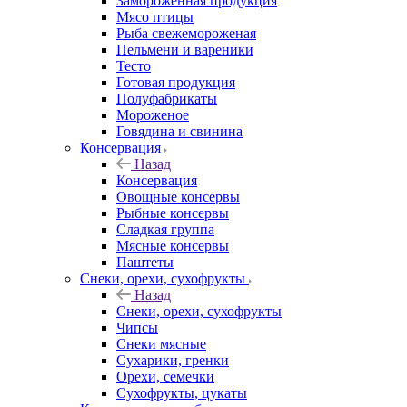
Замороженная продукция
Мясо птицы
Рыба свежемороженая
Пельмени и вареники
Тесто
Готовая продукция
Полуфабрикаты
Мороженое
Говядина и свинина
Консервация
Назад
Консервация
Овощные консервы
Рыбные консервы
Сладкая группа
Мясные консервы
Паштеты
Снеки, орехи, сухофрукты
Назад
Снеки, орехи, сухофрукты
Чипсы
Снеки мясные
Сухарики, гренки
Орехи, семечки
Сухофрукты, цукаты