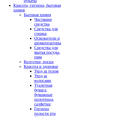
цукаты
Красота, гигиена, бытовая
химия
Бытовая химия
Чистящие
средства
Средства для
стирки
Освежители и
ароматизаторы
Средства для
мытья посуды,
пмм
Колготки, носки
Красота и здоровье
Уход за телом
Уход за
волосами
Туалетная
бумага,
бумажные
полотенца,
салфетки
Гигиена
полости рта