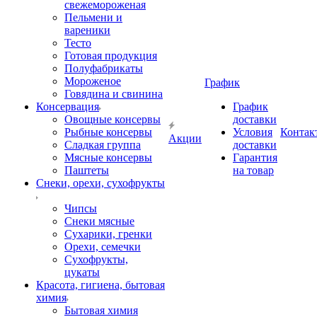
свежемороженая
Пельмени и
вареники
Тесто
Готовая продукция
Полуфабрикаты
Мороженое
График
Говядина и свинина
Консервация
График
Овощные консервы
доставки
Рыбные консервы
Условия
Контак
Акции
Сладкая группа
доставки
Мясные консервы
Гарантия
Паштеты
на товар
Снеки, орехи, сухофрукты
Чипсы
Снеки мясные
Сухарики, гренки
Орехи, семечки
Сухофрукты,
цукаты
Красота, гигиена, бытовая
химия
Бытовая химия