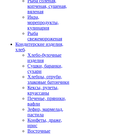
Рыба соленая,
копченая, сушеная,
вяленая
Икра,
морепродукты,
кулинария
Рыба
свежемороженая
Кондитерские изделия,
хлеб
Хлебо-булочные
изделия
Сушки, баранки,
сухари
Хлебцы, отруби,
злаковые батончики
Кексы, рулеты,
круассаны
Печенье, пряники,
вафли
Зефир, мармелад,
пастила
Конфеты, драже,
ирис
Восточные