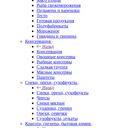
Мясо птицы
Рыба свежемороженая
Пельмени и вареники
Тесто
Готовая продукция
Полуфабрикаты
Мороженое
Говядина и свинина
Консервация
Назад
Консервация
Овощные консервы
Рыбные консервы
Сладкая группа
Мясные консервы
Паштеты
Снеки, орехи, сухофрукты
Назад
Снеки, орехи, сухофрукты
Чипсы
Снеки мясные
Сухарики, гренки
Орехи, семечки
Сухофрукты, цукаты
Красота, гигиена, бытовая химия