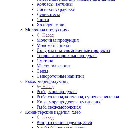
Колбасы, ветчины
Сосиски, сардельки
Деликатесы
Снеки
Холодец, сало
Молочная продукция
Назад
Молочная продукция
Молоко и сливки
Йогурты и кисломолочные продукты
Творог и творожные продукты
Сметана
Масло, маргарин
Сыры
Сывороточные напитки
Рыба, морепродукты
Назад
Рыба, морепродукты
Рыба соленая, копченая, сушеная, вяленая
Икра, морепродукты, кулинария
Рыба свежемороженая
Кондитерские изделия, хлеб
Назад
Кондитерские изделия, хлеб
Хлебо-булочные изделия