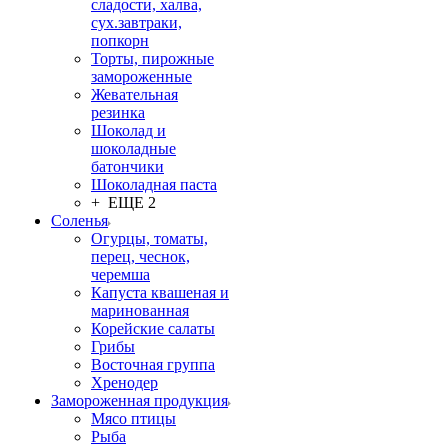
сладости, халва,
сух.завтраки,
попкорн
Торты, пирожные
замороженные
Жевательная
резинка
Шоколад и
шоколадные
батончики
Шоколадная паста
+ ЕЩЕ 2
Соленья
Огурцы, томаты,
перец, чеснок,
черемша
Капуста квашеная и
маринованная
Корейские салаты
Грибы
Восточная группа
Хренодер
Замороженная продукция
Мясо птицы
Рыба