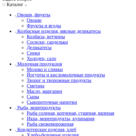
Каталог
Овощи, фрукты
Овощи
Фрукты и ягоды
Колбасные изделия, мясные деликатесы
Колбасы, ветчины
Сосиски, сардельки
Деликатесы
Снеки
Холодец, сало
Молочная продукция
Молоко и сливки
Йогурты и кисломолочные продукты
Творог и творожные продукты
Сметана
Масло, маргарин
Сыры
Сывороточные напитки
Рыба, морепродукты
Рыба соленая, копченая, сушеная, вяленая
Икра, морепродукты, кулинария
Рыба свежемороженая
Кондитерские изделия, хлеб
Хлебо-булочные изделия