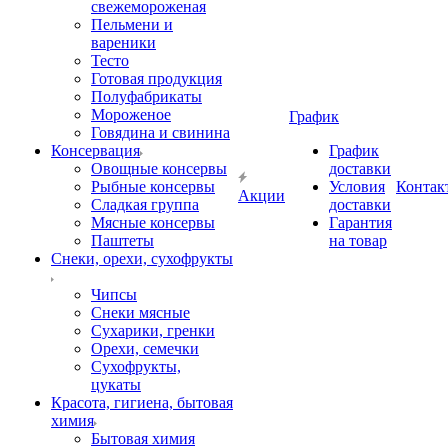
свежемороженая
Пельмени и
вареники
Тесто
Готовая продукция
Полуфабрикаты
Мороженое
График
Говядина и свинина
Консервация
График
Овощные консервы
доставки
Рыбные консервы
Условия
Контак
Акции
Сладкая группа
доставки
Мясные консервы
Гарантия
Паштеты
на товар
Снеки, орехи, сухофрукты
Чипсы
Снеки мясные
Сухарики, гренки
Орехи, семечки
Сухофрукты,
цукаты
Красота, гигиена, бытовая
химия
Бытовая химия