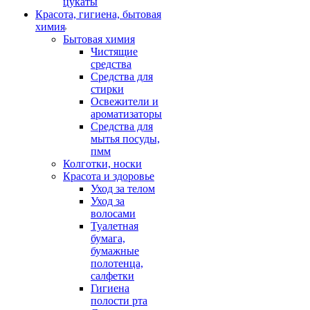
цукаты
Красота, гигиена, бытовая
химия
Бытовая химия
Чистящие
средства
Средства для
стирки
Освежители и
ароматизаторы
Средства для
мытья посуды,
пмм
Колготки, носки
Красота и здоровье
Уход за телом
Уход за
волосами
Туалетная
бумага,
бумажные
полотенца,
салфетки
Гигиена
полости рта