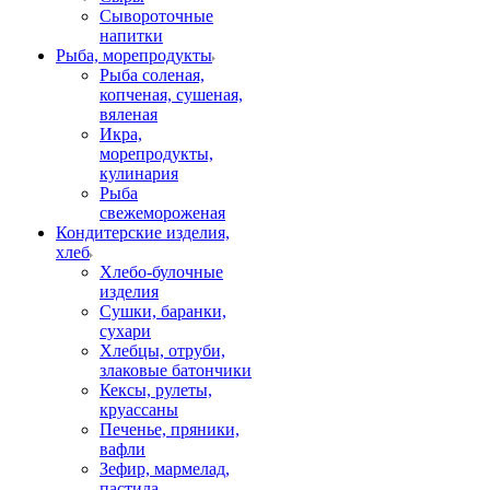
Сывороточные
напитки
Рыба, морепродукты
Рыба соленая,
копченая, сушеная,
вяленая
Икра,
морепродукты,
кулинария
Рыба
свежемороженая
Кондитерские изделия,
хлеб
Хлебо-булочные
изделия
Сушки, баранки,
сухари
Хлебцы, отруби,
злаковые батончики
Кексы, рулеты,
круассаны
Печенье, пряники,
вафли
Зефир, мармелад,
пастила