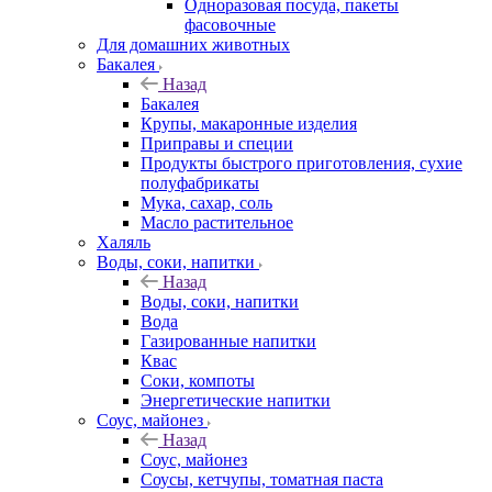
Одноразовая посуда, пакеты
фасовочные
Для домашних животных
Бакалея
Назад
Бакалея
Крупы, макаронные изделия
Приправы и специи
Продукты быстрого приготовления, сухие
полуфабрикаты
Мука, сахар, соль
Масло растительное
Халяль
Воды, соки, напитки
Назад
Воды, соки, напитки
Вода
Газированные напитки
Квас
Соки, компоты
Энергетические напитки
Соус, майонез
Назад
Соус, майонез
Соусы, кетчупы, томатная паста