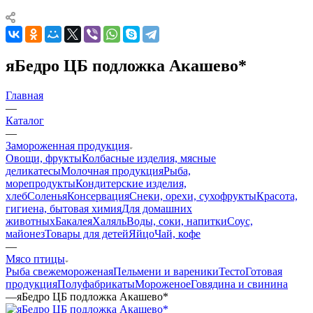
яБедро ЦБ подложка Акашево*
Главная
—
Каталог
—
Замороженная продукция
Овощи, фрукты
Колбасные изделия, мясные
деликатесы
Молочная продукция
Рыба,
морепродукты
Кондитерские изделия,
хлеб
Соленья
Консервация
Снеки, орехи, сухофрукты
Красота,
гигиена, бытовая химия
Для домашних
животных
Бакалея
Халяль
Воды, соки, напитки
Соус,
майонез
Товары для детей
Яйцо
Чай, кофе
—
Мясо птицы
Рыба свежемороженая
Пельмени и вареники
Тесто
Готовая
продукция
Полуфабрикаты
Мороженое
Говядина и свинина
—
яБедро ЦБ подложка Акашево*