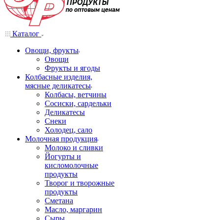
Каталог
Овощи, фрукты
Овощи
Фрукты и ягоды
Колбасные изделия,
мясные деликатесы
Колбасы, ветчины
Сосиски, сардельки
Деликатесы
Снеки
Холодец, сало
Молочная продукция
Молоко и сливки
Йогурты и
кисломолочные
продукты
Творог и творожные
продукты
Сметана
Масло, маргарин
Сыры