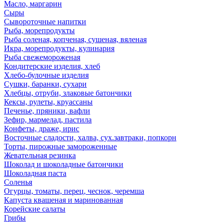
Масло, маргарин
Сыры
Сывороточные напитки
Рыба, морепродукты
Рыба соленая, копченая, сушеная, вяленая
Икра, морепродукты, кулинария
Рыба свежемороженая
Кондитерские изделия, хлеб
Хлебо-булочные изделия
Сушки, баранки, сухари
Хлебцы, отруби, злаковые батончики
Кексы, рулеты, круассаны
Печенье, пряники, вафли
Зефир, мармелад, пастила
Конфеты, драже, ирис
Восточные сладости, халва, сух.завтраки, попкорн
Торты, пирожные замороженные
Жевательная резинка
Шоколад и шоколадные батончики
Шоколадная паста
Соленья
Огурцы, томаты, перец, чеснок, черемша
Капуста квашеная и маринованная
Корейские салаты
Грибы