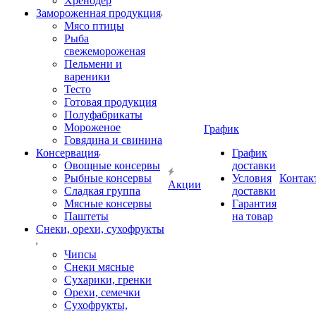
Хренодер
Замороженная продукция
Мясо птицы
Рыба
свежемороженая
Пельмени и
вареники
Тесто
Готовая продукция
Полуфабрикаты
Мороженое
График
Говядина и свинина
Консервация
График
Овощные консервы
доставки
Рыбные консервы
Условия
Контак
Акции
Сладкая группа
доставки
Мясные консервы
Гарантия
Паштеты
на товар
Снеки, орехи, сухофрукты
Чипсы
Снеки мясные
Сухарики, гренки
Орехи, семечки
Сухофрукты,