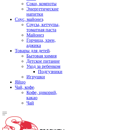
Соки, компоты
Энергетические
напитки
Соус, майонез
Соусы, кетчупы,
томатная паста
Майонез
Горчица, хрен,
аджика
Товары для детей
Бытовая химия
Детское питание
Уход за ребенком
Подгузники
Игрушки
Яйцо
Чай, кофе
Кофе, цикорий,
какао
Чай