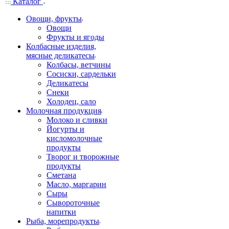
Каталог
Овощи, фрукты
Овощи
Фрукты и ягоды
Колбасные изделия,
мясные деликатесы
Колбасы, ветчины
Сосиски, сардельки
Деликатесы
Снеки
Холодец, сало
Молочная продукция
Молоко и сливки
Йогурты и
кисломолочные
продукты
Творог и творожные
продукты
Сметана
Масло, маргарин
Сыры
Сывороточные
напитки
Рыба, морепродукты