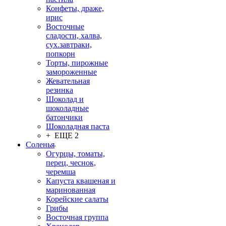
Конфеты, драже,
ирис
Восточные
сладости, халва,
сух.завтраки,
попкорн
Торты, пирожные
замороженные
Жевательная
резинка
Шоколад и
шоколадные
батончики
Шоколадная паста
+ ЕЩЕ 2
Соленья
Огурцы, томаты,
перец, чеснок,
черемша
Капуста квашеная и
маринованная
Корейские салаты
Грибы
Восточная группа