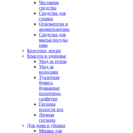
Чистящие
средства
Средства для
стирки
Освежители и
ароматизаторы
Средства для
мытья посуды,
пмм
Колготки, носки
Красота и здоровье
Уход за телом
Уход за
волосами
Туалетная
бумага,
бумажные
полотенца,
салфетки
Гигиена
полости рта
Личная
гигиена
Для дома и уборки
Мешки для