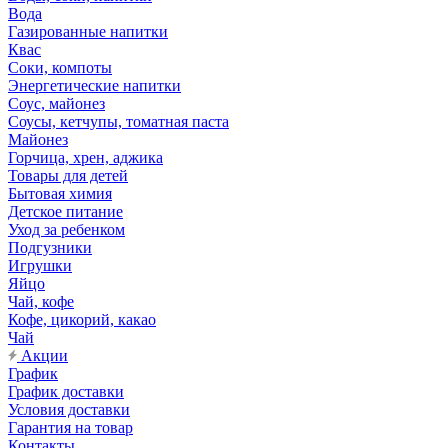
Вода
Газированные напитки
Квас
Соки, компоты
Энергетические напитки
Соус, майонез
Соусы, кетчупы, томатная паста
Майонез
Горчица, хрен, аджика
Товары для детей
Бытовая химия
Детское питание
Уход за ребенком
Подгузники
Игрушки
Яйцо
Чай, кофе
Кофе, цикорий, какао
Чай
Акции
График
График доставки
Условия доставки
Гарантия на товар
Контакты