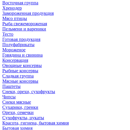
Восточная группа
Хренодер
Замороженная продукция
Мясо птицы
Рыба свежемороженая
Пельмени и вареники
Тесто
Готовая продукция
Полуфабрикаты
Мороженое
Говядина и свинина
Консервация
Овощные консервы
Рыбные консервы
Сладкая группа
Мясные консервы
Паштеты
Снеки, орехи, сухофрукты
Чипсы
Снеки мясные
Сухарики, гренки
Орехи, семечки
Сухофрукты, цукаты
Красота, гигиена, бытовая химия
Бытовая химия