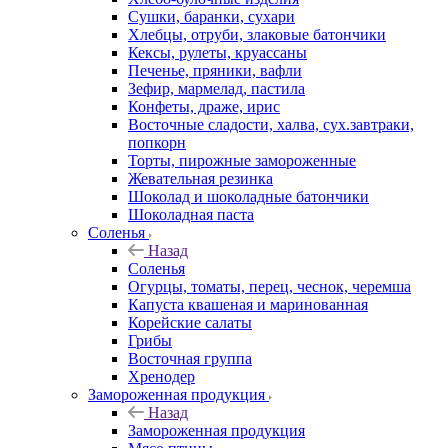
Сушки, баранки, сухари
Хлебцы, отруби, злаковые батончики
Кексы, рулеты, круассаны
Печенье, пряники, вафли
Зефир, мармелад, пастила
Конфеты, драже, ирис
Восточные сладости, халва, сух.завтраки,
попкорн
Торты, пирожные замороженные
Жевательная резинка
Шоколад и шоколадные батончики
Шоколадная паста
Соленья
Назад
Соленья
Огурцы, томаты, перец, чеснок, черемша
Капуста квашеная и маринованная
Корейские салаты
Грибы
Восточная группа
Хренодер
Замороженная продукция
Назад
Замороженная продукция