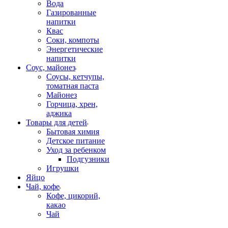
Вода
Газированные
напитки
Квас
Соки, компоты
Энергетические
напитки
Соус, майонез
Соусы, кетчупы,
томатная паста
Майонез
Горчица, хрен,
аджика
Товары для детей
Бытовая химия
Детское питание
Уход за ребенком
Подгузники
Игрушки
Яйцо
Чай, кофе
Кофе, цикорий,
какао
Чай