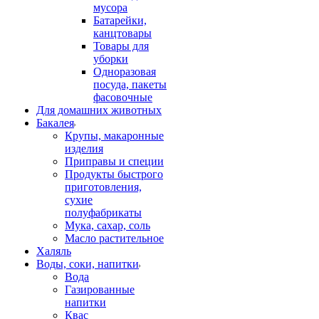
мусора
Батарейки,
канцтовары
Товары для
уборки
Одноразовая
посуда, пакеты
фасовочные
Для домашних животных
Бакалея
Крупы, макаронные
изделия
Приправы и специи
Продукты быстрого
приготовления,
сухие
полуфабрикаты
Мука, сахар, соль
Масло растительное
Халяль
Воды, соки, напитки
Вода
Газированные
напитки
Квас