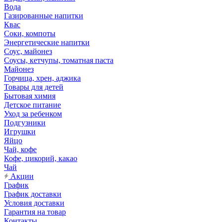
Вода
Газированные напитки
Квас
Соки, компоты
Энергетические напитки
Соус, майонез
Соусы, кетчупы, томатная паста
Майонез
Горчица, хрен, аджика
Товары для детей
Бытовая химия
Детское питание
Уход за ребенком
Подгузники
Игрушки
Яйцо
Чай, кофе
Кофе, цикорий, какао
Чай
Акции
График
График доставки
Условия доставки
Гарантия на товар
Контакты