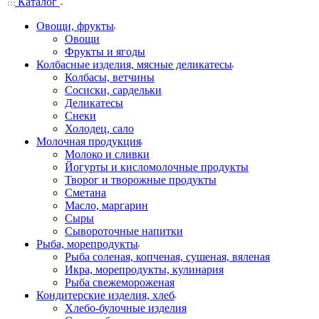
Каталог
Овощи, фрукты
Овощи
Фрукты и ягоды
Колбасные изделия, мясные деликатесы
Колбасы, ветчины
Сосиски, сардельки
Деликатесы
Снеки
Холодец, сало
Молочная продукция
Молоко и сливки
Йогурты и кисломолочные продукты
Творог и творожные продукты
Сметана
Масло, маргарин
Сыры
Сывороточные напитки
Рыба, морепродукты
Рыба соленая, копченая, сушеная, вяленая
Икра, морепродукты, кулинария
Рыба свежемороженая
Кондитерские изделия, хлеб
Хлебо-булочные изделия