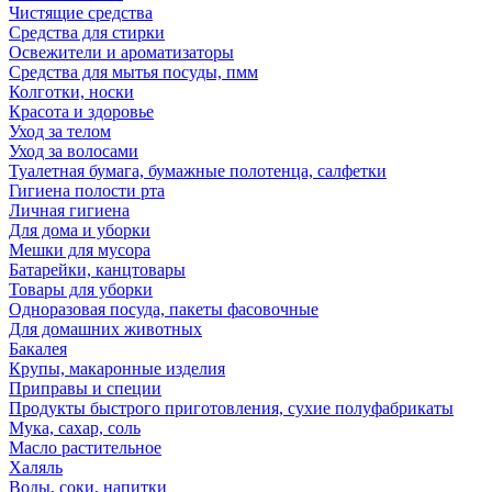
Чистящие средства
Средства для стирки
Освежители и ароматизаторы
Средства для мытья посуды, пмм
Колготки, носки
Красота и здоровье
Уход за телом
Уход за волосами
Туалетная бумага, бумажные полотенца, салфетки
Гигиена полости рта
Личная гигиена
Для дома и уборки
Мешки для мусора
Батарейки, канцтовары
Товары для уборки
Одноразовая посуда, пакеты фасовочные
Для домашних животных
Бакалея
Крупы, макаронные изделия
Приправы и специи
Продукты быстрого приготовления, сухие полуфабрикаты
Мука, сахар, соль
Масло растительное
Халяль
Воды, соки, напитки