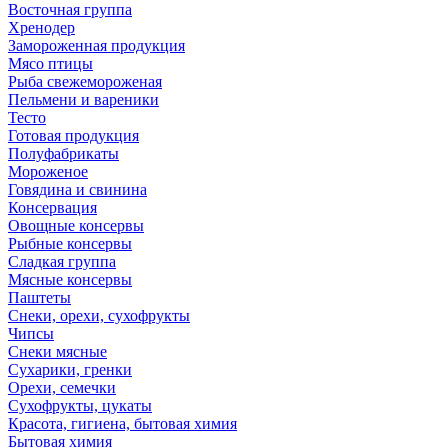
Восточная группа
Хренодер
Замороженная продукция
Мясо птицы
Рыба свежемороженая
Пельмени и вареники
Тесто
Готовая продукция
Полуфабрикаты
Мороженое
Говядина и свинина
Консервация
Овощные консервы
Рыбные консервы
Сладкая группа
Мясные консервы
Паштеты
Снеки, орехи, сухофрукты
Чипсы
Снеки мясные
Сухарики, гренки
Орехи, семечки
Сухофрукты, цукаты
Красота, гигиена, бытовая химия
Бытовая химия