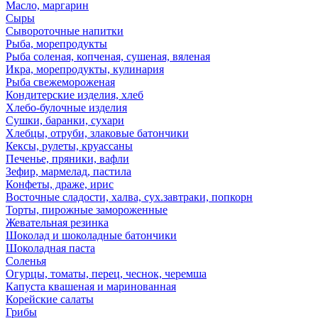
Масло, маргарин
Сыры
Сывороточные напитки
Рыба, морепродукты
Рыба соленая, копченая, сушеная, вяленая
Икра, морепродукты, кулинария
Рыба свежемороженая
Кондитерские изделия, хлеб
Хлебо-булочные изделия
Сушки, баранки, сухари
Хлебцы, отруби, злаковые батончики
Кексы, рулеты, круассаны
Печенье, пряники, вафли
Зефир, мармелад, пастила
Конфеты, драже, ирис
Восточные сладости, халва, сух.завтраки, попкорн
Торты, пирожные замороженные
Жевательная резинка
Шоколад и шоколадные батончики
Шоколадная паста
Соленья
Огурцы, томаты, перец, чеснок, черемша
Капуста квашеная и маринованная
Корейские салаты
Грибы