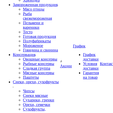
Хренодер
Замороженная продукция
Мясо птицы
Рыба
свежемороженая
Пельмени и
вареники
Тесто
Готовая продукция
Полуфабрикаты
Мороженое
График
Говядина и свинина
Консервация
График
Овощные консервы
доставки
Рыбные консервы
Условия
Контак
Акции
Сладкая группа
доставки
Мясные консервы
Гарантия
Паштеты
на товар
Снеки, орехи, сухофрукты
Чипсы
Снеки мясные
Сухарики, гренки
Орехи, семечки
Сухофрукты,