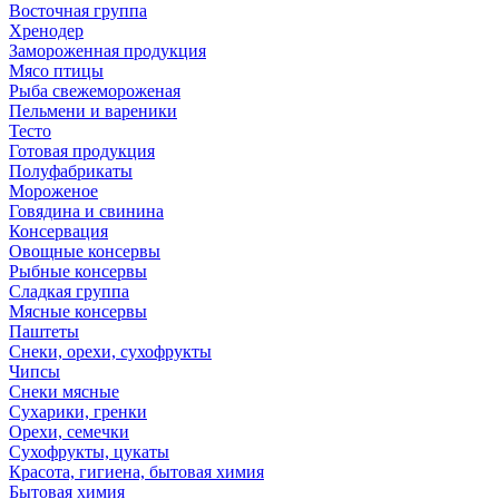
Восточная группа
Хренодер
Замороженная продукция
Мясо птицы
Рыба свежемороженая
Пельмени и вареники
Тесто
Готовая продукция
Полуфабрикаты
Мороженое
Говядина и свинина
Консервация
Овощные консервы
Рыбные консервы
Сладкая группа
Мясные консервы
Паштеты
Снеки, орехи, сухофрукты
Чипсы
Снеки мясные
Сухарики, гренки
Орехи, семечки
Сухофрукты, цукаты
Красота, гигиена, бытовая химия
Бытовая химия