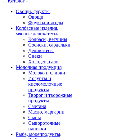
Каталог
Овощи, фрукты
Овощи
Фрукты и ягоды
Колбасные изделия,
мясные деликатесы
Колбасы, ветчины
Сосиски, сардельки
Деликатесы
Снеки
Холодец, сало
Молочная продукция
Молоко и сливки
Йогурты и
кисломолочные
продукты
Творог и творожные
продукты
Сметана
Масло, маргарин
Сыры
Сывороточные
напитки
Рыба, морепродукты