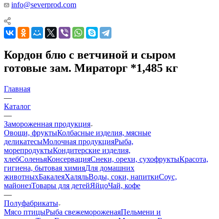
info@severprod.com
Кордон блю с ветчиной и сыром
готовые зам. Мираторг *1,485 кг
Главная
—
Каталог
—
Замороженная продукция
Овощи, фрукты
Колбасные изделия, мясные
деликатесы
Молочная продукция
Рыба,
морепродукты
Кондитерские изделия,
хлеб
Соленья
Консервация
Снеки, орехи, сухофрукты
Красота,
гигиена, бытовая химия
Для домашних
животных
Бакалея
Халяль
Воды, соки, напитки
Соус,
майонез
Товары для детей
Яйцо
Чай, кофе
—
Полуфабрикаты
Мясо птицы
Рыба свежемороженая
Пельмени и