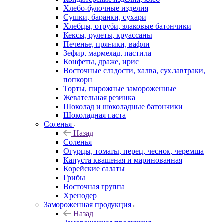
Хлебо-булочные изделия
Сушки, баранки, сухари
Хлебцы, отруби, злаковые батончики
Кексы, рулеты, круассаны
Печенье, пряники, вафли
Зефир, мармелад, пастила
Конфеты, драже, ирис
Восточные сладости, халва, сух.завтраки,
попкорн
Торты, пирожные замороженные
Жевательная резинка
Шоколад и шоколадные батончики
Шоколадная паста
Соленья
Назад
Соленья
Огурцы, томаты, перец, чеснок, черемша
Капуста квашеная и маринованная
Корейские салаты
Грибы
Восточная группа
Хренодер
Замороженная продукция
Назад