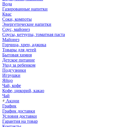
Вода
Газированные напитки
Квас
Соки, компоты
Энергетические напитки
Соус, майонез
Соусы, кетчупы, томатная паста
Майонез
Горчица, хрен, аджика
Товары для детей
Бытовая химия
Детское питание
Уход за ребенком
Подгузники
Игрушки
Яйцо
Чай, кофе
Кофе, цикорий, какао
Чай
Акции
График
График доставки
Условия доставки
Гарантия на товар
Контакты