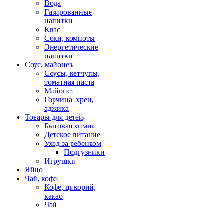
Вода
Газированные
напитки
Квас
Соки, компоты
Энергетические
напитки
Соус, майонез
Соусы, кетчупы,
томатная паста
Майонез
Горчица, хрен,
аджика
Товары для детей
Бытовая химия
Детское питание
Уход за ребенком
Подгузники
Игрушки
Яйцо
Чай, кофе
Кофе, цикорий,
какао
Чай