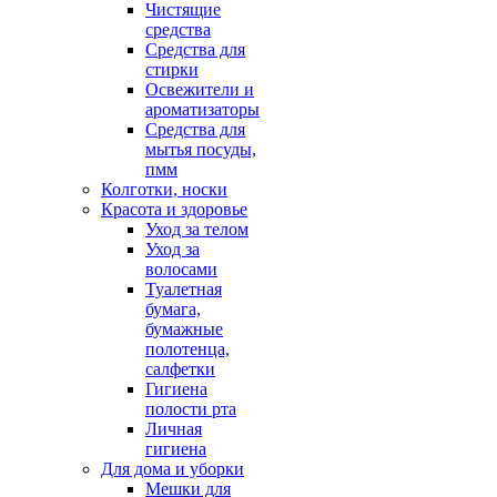
Чистящие
средства
Средства для
стирки
Освежители и
ароматизаторы
Средства для
мытья посуды,
пмм
Колготки, носки
Красота и здоровье
Уход за телом
Уход за
волосами
Туалетная
бумага,
бумажные
полотенца,
салфетки
Гигиена
полости рта
Личная
гигиена
Для дома и уборки
Мешки для