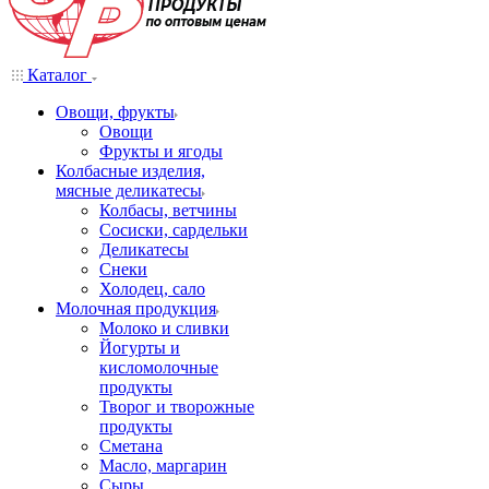
Каталог
Овощи, фрукты
Овощи
Фрукты и ягоды
Колбасные изделия,
мясные деликатесы
Колбасы, ветчины
Сосиски, сардельки
Деликатесы
Снеки
Холодец, сало
Молочная продукция
Молоко и сливки
Йогурты и
кисломолочные
продукты
Творог и творожные
продукты
Сметана
Масло, маргарин
Сыры