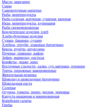
Масло, маргарин
Сыры
Сывороточные напитки
Рыба, морепродукты
Рыба соленая, копченая, сушеная, вяленая
Икра, морепродукты, кулинария
Рыба свежемороженая
Кондитерские изделия, хлеб
Хлебо-булочные изделия
Сушки, баранки, сухари
Хлебцы, отруби, злаковые батончики
Кексы, рулеты, круассаны
Печенье, пряники, вафли
Зефир, мармелад, пастила
Конфеты, драже, ирис
Восточные сладости, халва, сух.завтраки, попкорн
Торты, пирожные замороженные
Жевательная резинка
Шоколад и шоколадные батончики
Шоколадная паста
Соленья
Огурцы, томаты, перец, чеснок, черемша
Капуста квашеная и маринованная
Корейские салаты
Грибы