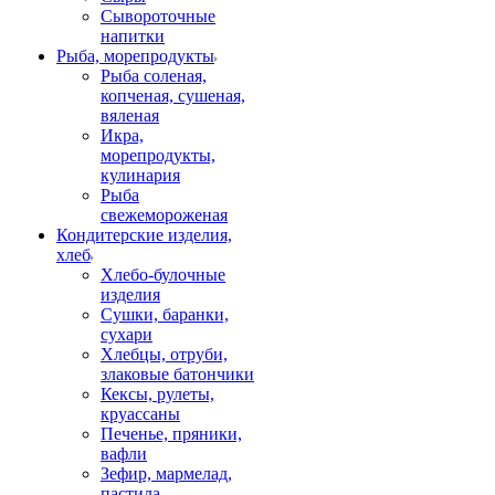
Сывороточные
напитки
Рыба, морепродукты
Рыба соленая,
копченая, сушеная,
вяленая
Икра,
морепродукты,
кулинария
Рыба
свежемороженая
Кондитерские изделия,
хлеб
Хлебо-булочные
изделия
Сушки, баранки,
сухари
Хлебцы, отруби,
злаковые батончики
Кексы, рулеты,
круассаны
Печенье, пряники,
вафли
Зефир, мармелад,
пастила