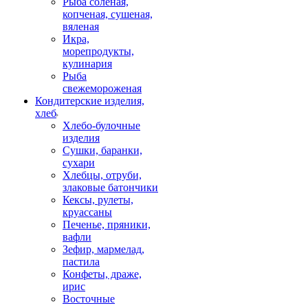
Рыба соленая,
копченая, сушеная,
вяленая
Икра,
морепродукты,
кулинария
Рыба
свежемороженая
Кондитерские изделия,
хлеб
Хлебо-булочные
изделия
Сушки, баранки,
сухари
Хлебцы, отруби,
злаковые батончики
Кексы, рулеты,
круассаны
Печенье, пряники,
вафли
Зефир, мармелад,
пастила
Конфеты, драже,
ирис
Восточные