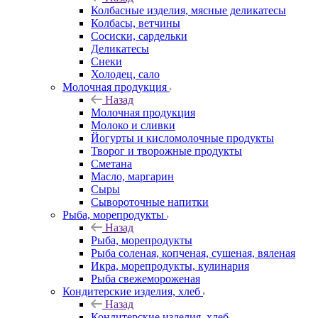
Колбасные изделия, мясные деликатесы
Колбасы, ветчины
Сосиски, сардельки
Деликатесы
Снеки
Холодец, сало
Молочная продукция
Назад
Молочная продукция
Молоко и сливки
Йогурты и кисломолочные продукты
Творог и творожные продукты
Сметана
Масло, маргарин
Сыры
Сывороточные напитки
Рыба, морепродукты
Назад
Рыба, морепродукты
Рыба соленая, копченая, сушеная, вяленая
Икра, морепродукты, кулинария
Рыба свежемороженая
Кондитерские изделия, хлеб
Назад
Кондитерские изделия, хлеб