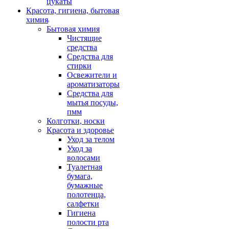
цукаты
Красота, гигиена, бытовая
химия
Бытовая химия
Чистящие
средства
Средства для
стирки
Освежители и
ароматизаторы
Средства для
мытья посуды,
пмм
Колготки, носки
Красота и здоровье
Уход за телом
Уход за
волосами
Туалетная
бумага,
бумажные
полотенца,
салфетки
Гигиена
полости рта