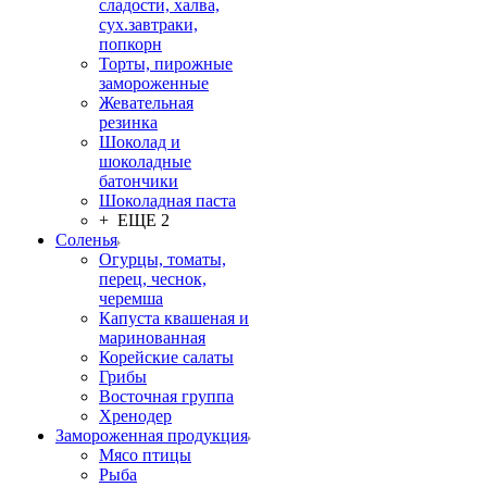
сладости, халва,
сух.завтраки,
попкорн
Торты, пирожные
замороженные
Жевательная
резинка
Шоколад и
шоколадные
батончики
Шоколадная паста
+ ЕЩЕ 2
Соленья
Огурцы, томаты,
перец, чеснок,
черемша
Капуста квашеная и
маринованная
Корейские салаты
Грибы
Восточная группа
Хренодер
Замороженная продукция
Мясо птицы
Рыба