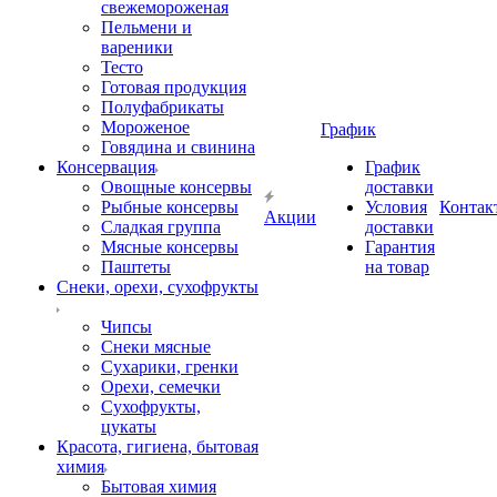
свежемороженая
Пельмени и
вареники
Тесто
Готовая продукция
Полуфабрикаты
Мороженое
График
Говядина и свинина
Консервация
График
Овощные консервы
доставки
Рыбные консервы
Условия
Контак
Акции
Сладкая группа
доставки
Мясные консервы
Гарантия
Паштеты
на товар
Снеки, орехи, сухофрукты
Чипсы
Снеки мясные
Сухарики, гренки
Орехи, семечки
Сухофрукты,
цукаты
Красота, гигиена, бытовая
химия
Бытовая химия