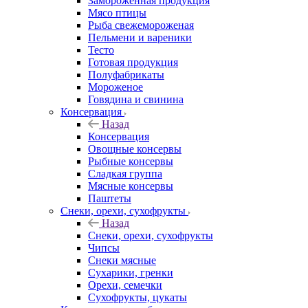
Замороженная продукция
Мясо птицы
Рыба свежемороженая
Пельмени и вареники
Тесто
Готовая продукция
Полуфабрикаты
Мороженое
Говядина и свинина
Консервация
Назад
Консервация
Овощные консервы
Рыбные консервы
Сладкая группа
Мясные консервы
Паштеты
Снеки, орехи, сухофрукты
Назад
Снеки, орехи, сухофрукты
Чипсы
Снеки мясные
Сухарики, гренки
Орехи, семечки
Сухофрукты, цукаты