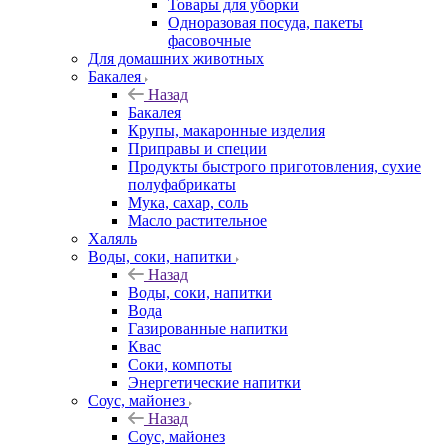
Товары для уборки
Одноразовая посуда, пакеты
фасовочные
Для домашних животных
Бакалея
Назад
Бакалея
Крупы, макаронные изделия
Приправы и специи
Продукты быстрого приготовления, сухие
полуфабрикаты
Мука, сахар, соль
Масло растительное
Халяль
Воды, соки, напитки
Назад
Воды, соки, напитки
Вода
Газированные напитки
Квас
Соки, компоты
Энергетические напитки
Соус, майонез
Назад
Соус, майонез