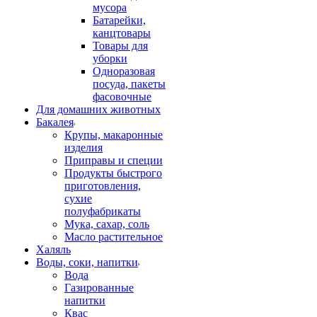
мусора
Батарейки,
канцтовары
Товары для
уборки
Одноразовая
посуда, пакеты
фасовочные
Для домашних животных
Бакалея
Крупы, макаронные
изделия
Приправы и специи
Продукты быстрого
приготовления,
сухие
полуфабрикаты
Мука, сахар, соль
Масло растительное
Халяль
Воды, соки, напитки
Вода
Газированные
напитки
Квас