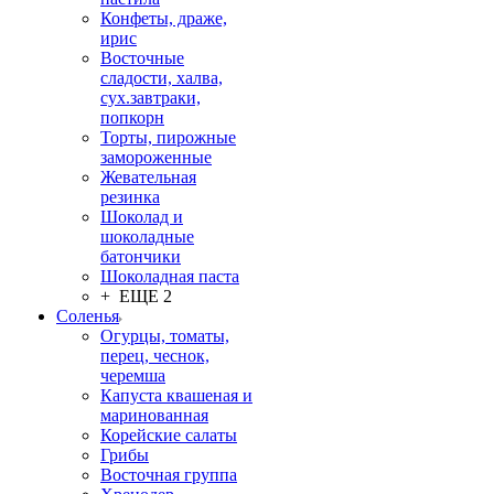
Конфеты, драже,
ирис
Восточные
сладости, халва,
сух.завтраки,
попкорн
Торты, пирожные
замороженные
Жевательная
резинка
Шоколад и
шоколадные
батончики
Шоколадная паста
+ ЕЩЕ 2
Соленья
Огурцы, томаты,
перец, чеснок,
черемша
Капуста квашеная и
маринованная
Корейские салаты
Грибы
Восточная группа