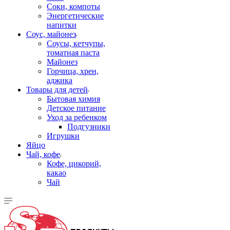
Соки, компоты
Энергетические
напитки
Соус, майонез
Соусы, кетчупы,
томатная паста
Майонез
Горчица, хрен,
аджика
Товары для детей
Бытовая химия
Детское питание
Уход за ребенком
Подгузники
Игрушки
Яйцо
Чай, кофе
Кофе, цикорий,
какао
Чай