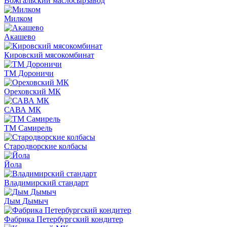
Вожгальский маслосырзавод
Милком
Акашево
Кировский мясокомбинат
ТМ Дороничи
Ореховский МК
САВА МК
ТМ Самирель
Стародворские колбасы
Йола
Владимирский стандарт
Дым Дымыч
Фабрика Петербургский кондитер