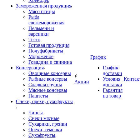
Хренодер
Замороженная продукция
Мясо птицы
Рыба
свежемороженая
Пельмени и
вареники
Тесто
Готовая продукция
Полуфабрикаты
Мороженое
График
Говядина и свинина
Консервация
График
Овощные консервы
доставки
Рыбные консервы
Условия
Контак
Акции
Сладкая группа
доставки
Мясные консервы
Гарантия
Паштеты
на товар
Снеки, орехи, сухофрукты
Чипсы
Снеки мясные
Сухарики, гренки
Орехи, семечки
Сухофрукты,