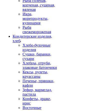
Рыба соленая,
копченая, сушеная,
вяленая
Икра,
морепродукты,
кулинария
Рыба
свежемороженая
Кондитерские изделия,
хлеб
Хлебо-булочные
изделия
Сушки, баранки,
сухари
Хлебцы, отруби,
злаковые батончики
Кексы, рулеты,
круассаны
Печенье, пряники,
вафли
Зефир, мармелад,
пастила
Конфеты, драже,
ирис
Восточные