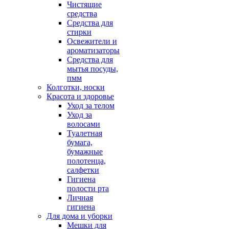
Чистящие
средства
Средства для
стирки
Освежители и
ароматизаторы
Средства для
мытья посуды,
пмм
Колготки, носки
Красота и здоровье
Уход за телом
Уход за
волосами
Туалетная
бумага,
бумажные
полотенца,
салфетки
Гигиена
полости рта
Личная
гигиена
Для дома и уборки
Мешки для