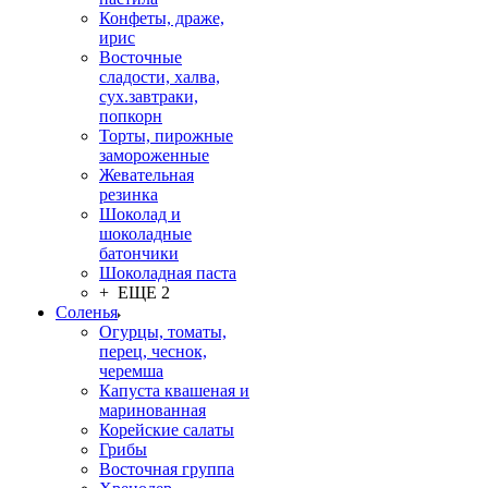
Конфеты, драже,
ирис
Восточные
сладости, халва,
сух.завтраки,
попкорн
Торты, пирожные
замороженные
Жевательная
резинка
Шоколад и
шоколадные
батончики
Шоколадная паста
+ ЕЩЕ 2
Соленья
Огурцы, томаты,
перец, чеснок,
черемша
Капуста квашеная и
маринованная
Корейские салаты
Грибы
Восточная группа