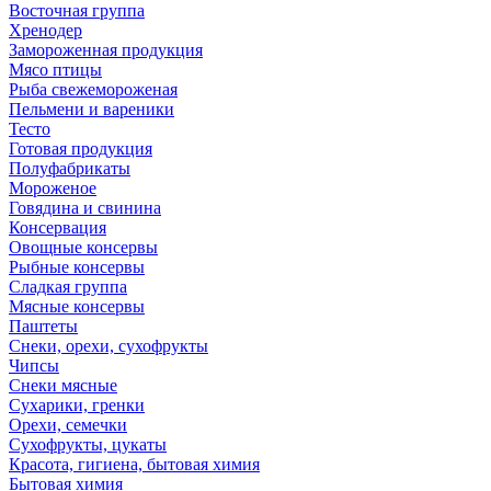
Восточная группа
Хренодер
Замороженная продукция
Мясо птицы
Рыба свежемороженая
Пельмени и вареники
Тесто
Готовая продукция
Полуфабрикаты
Мороженое
Говядина и свинина
Консервация
Овощные консервы
Рыбные консервы
Сладкая группа
Мясные консервы
Паштеты
Снеки, орехи, сухофрукты
Чипсы
Снеки мясные
Сухарики, гренки
Орехи, семечки
Сухофрукты, цукаты
Красота, гигиена, бытовая химия
Бытовая химия