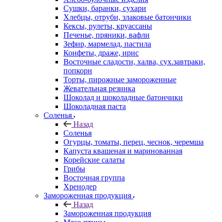
Сушки, баранки, сухари
Хлебцы, отруби, злаковые батончики
Кексы, рулеты, круассаны
Печенье, пряники, вафли
Зефир, мармелад, пастила
Конфеты, драже, ирис
Восточные сладости, халва, сух.завтраки,
попкорн
Торты, пирожные замороженные
Жевательная резинка
Шоколад и шоколадные батончики
Шоколадная паста
Соленья
Назад
Соленья
Огурцы, томаты, перец, чеснок, черемша
Капуста квашеная и маринованная
Корейские салаты
Грибы
Восточная группа
Хренодер
Замороженная продукция
Назад
Замороженная продукция