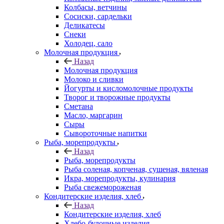
Колбасы, ветчины
Сосиски, сардельки
Деликатесы
Снеки
Холодец, сало
Молочная продукция
Назад
Молочная продукция
Молоко и сливки
Йогурты и кисломолочные продукты
Творог и творожные продукты
Сметана
Масло, маргарин
Сыры
Сывороточные напитки
Рыба, морепродукты
Назад
Рыба, морепродукты
Рыба соленая, копченая, сушеная, вяленая
Икра, морепродукты, кулинария
Рыба свежемороженая
Кондитерские изделия, хлеб
Назад
Кондитерские изделия, хлеб
Хлебо-булочные изделия