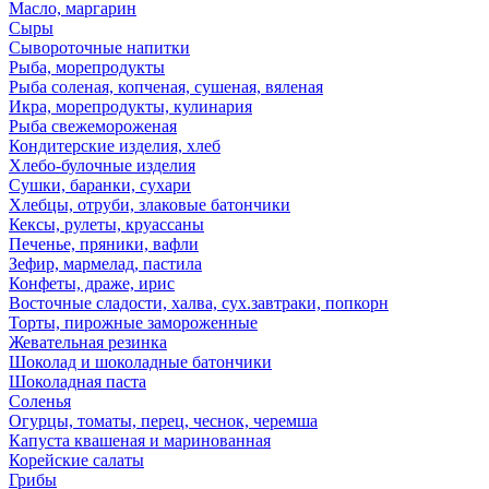
Масло, маргарин
Сыры
Сывороточные напитки
Рыба, морепродукты
Рыба соленая, копченая, сушеная, вяленая
Икра, морепродукты, кулинария
Рыба свежемороженая
Кондитерские изделия, хлеб
Хлебо-булочные изделия
Сушки, баранки, сухари
Хлебцы, отруби, злаковые батончики
Кексы, рулеты, круассаны
Печенье, пряники, вафли
Зефир, мармелад, пастила
Конфеты, драже, ирис
Восточные сладости, халва, сух.завтраки, попкорн
Торты, пирожные замороженные
Жевательная резинка
Шоколад и шоколадные батончики
Шоколадная паста
Соленья
Огурцы, томаты, перец, чеснок, черемша
Капуста квашеная и маринованная
Корейские салаты
Грибы