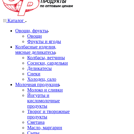
Каталог
Овощи, фрукты
Овощи
Фрукты и ягоды
Колбасные изделия,
мясные деликатесы
Колбасы, ветчины
Сосиски, сардельки
Деликатесы
Снеки
Холодец, сало
Молочная продукция
Молоко и сливки
Йогурты и
кисломолочные
продукты
Творог и творожные
продукты
Сметана
Масло, маргарин
Сыры