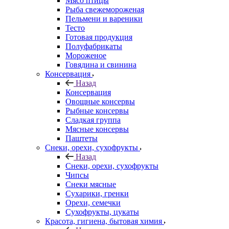
Мясо птицы
Рыба свежемороженая
Пельмени и вареники
Тесто
Готовая продукция
Полуфабрикаты
Мороженое
Говядина и свинина
Консервация
Назад
Консервация
Овощные консервы
Рыбные консервы
Сладкая группа
Мясные консервы
Паштеты
Снеки, орехи, сухофрукты
Назад
Снеки, орехи, сухофрукты
Чипсы
Снеки мясные
Сухарики, гренки
Орехи, семечки
Сухофрукты, цукаты
Красота, гигиена, бытовая химия