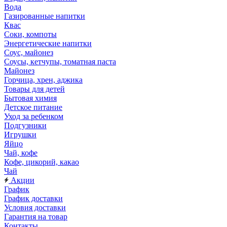
Вода
Газированные напитки
Квас
Соки, компоты
Энергетические напитки
Соус, майонез
Соусы, кетчупы, томатная паста
Майонез
Горчица, хрен, аджика
Товары для детей
Бытовая химия
Детское питание
Уход за ребенком
Подгузники
Игрушки
Яйцо
Чай, кофе
Кофе, цикорий, какао
Чай
Акции
График
График доставки
Условия доставки
Гарантия на товар
Контакты