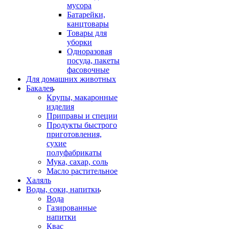
мусора
Батарейки,
канцтовары
Товары для
уборки
Одноразовая
посуда, пакеты
фасовочные
Для домашних животных
Бакалея
Крупы, макаронные
изделия
Приправы и специи
Продукты быстрого
приготовления,
сухие
полуфабрикаты
Мука, сахар, соль
Масло растительное
Халяль
Воды, соки, напитки
Вода
Газированные
напитки
Квас