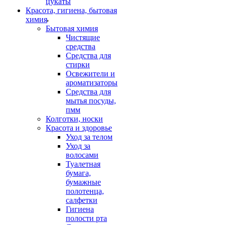
цукаты
Красота, гигиена, бытовая
химия
Бытовая химия
Чистящие
средства
Средства для
стирки
Освежители и
ароматизаторы
Средства для
мытья посуды,
пмм
Колготки, носки
Красота и здоровье
Уход за телом
Уход за
волосами
Туалетная
бумага,
бумажные
полотенца,
салфетки
Гигиена
полости рта