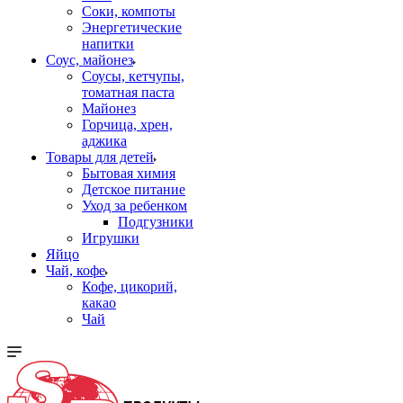
Соки, компоты
Энергетические
напитки
Соус, майонез
Соусы, кетчупы,
томатная паста
Майонез
Горчица, хрен,
аджика
Товары для детей
Бытовая химия
Детское питание
Уход за ребенком
Подгузники
Игрушки
Яйцо
Чай, кофе
Кофе, цикорий,
какао
Чай