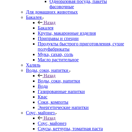
Одноразовая посуда, пакеты
фасовочные
Для домашних животных
Бакалея
Назад
Бакалея
Крупы, макаронные изделия
Приправы и специи
Продукты быстрого приготовления, сухие
полуфабрикаты
Мука, сахар, соль
Масло растительное
Халяль
Воды, соки, напитки
Назад
Воды, соки, напитки
Вода
Газированные напитки
Квас
Соки, компоты
Энергетические напитки
Соус, майонез
Назад
Соус, майонез
Соусы, кетчупы, томатная паста