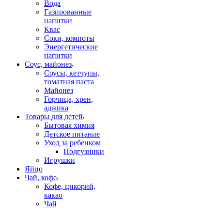
Вода
Газированные
напитки
Квас
Соки, компоты
Энергетические
напитки
Соус, майонез
Соусы, кетчупы,
томатная паста
Майонез
Горчица, хрен,
аджика
Товары для детей
Бытовая химия
Детское питание
Уход за ребенком
Подгузники
Игрушки
Яйцо
Чай, кофе
Кофе, цикорий,
какао
Чай