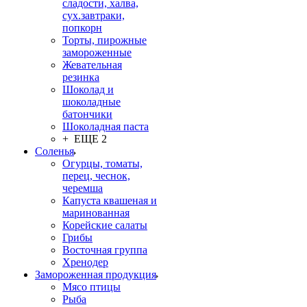
сладости, халва,
сух.завтраки,
попкорн
Торты, пирожные
замороженные
Жевательная
резинка
Шоколад и
шоколадные
батончики
Шоколадная паста
+ ЕЩЕ 2
Соленья
Огурцы, томаты,
перец, чеснок,
черемша
Капуста квашеная и
маринованная
Корейские салаты
Грибы
Восточная группа
Хренодер
Замороженная продукция
Мясо птицы
Рыба