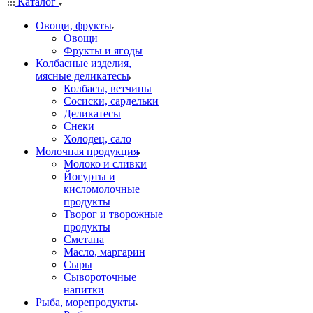
Каталог
Овощи, фрукты
Овощи
Фрукты и ягоды
Колбасные изделия,
мясные деликатесы
Колбасы, ветчины
Сосиски, сардельки
Деликатесы
Снеки
Холодец, сало
Молочная продукция
Молоко и сливки
Йогурты и
кисломолочные
продукты
Творог и творожные
продукты
Сметана
Масло, маргарин
Сыры
Сывороточные
напитки
Рыба, морепродукты