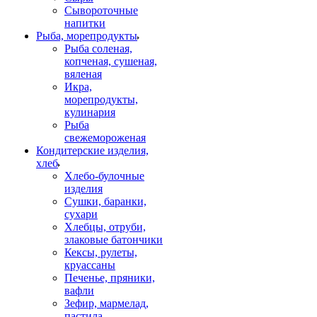
Сывороточные
напитки
Рыба, морепродукты
Рыба соленая,
копченая, сушеная,
вяленая
Икра,
морепродукты,
кулинария
Рыба
свежемороженая
Кондитерские изделия,
хлеб
Хлебо-булочные
изделия
Сушки, баранки,
сухари
Хлебцы, отруби,
злаковые батончики
Кексы, рулеты,
круассаны
Печенье, пряники,
вафли
Зефир, мармелад,
пастила