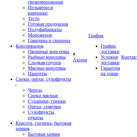
свежемороженая
Пельмени и
вареники
Тесто
Готовая продукция
Полуфабрикаты
Мороженое
График
Говядина и свинина
Консервация
График
Овощные консервы
доставки
Рыбные консервы
Условия
Контак
Акции
Сладкая группа
доставки
Мясные консервы
Гарантия
Паштеты
на товар
Снеки, орехи, сухофрукты
Чипсы
Снеки мясные
Сухарики, гренки
Орехи, семечки
Сухофрукты,
цукаты
Красота, гигиена, бытовая
химия
Бытовая химия