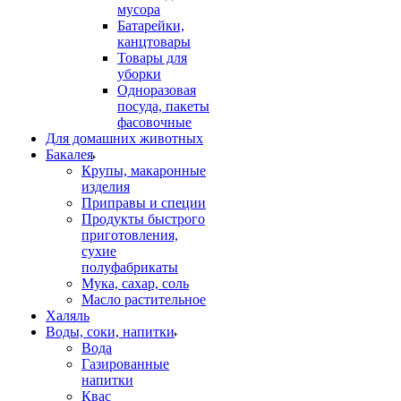
мусора
Батарейки,
канцтовары
Товары для
уборки
Одноразовая
посуда, пакеты
фасовочные
Для домашних животных
Бакалея
Крупы, макаронные
изделия
Приправы и специи
Продукты быстрого
приготовления,
сухие
полуфабрикаты
Мука, сахар, соль
Масло растительное
Халяль
Воды, соки, напитки
Вода
Газированные
напитки
Квас