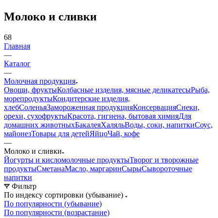
Молоко и сливки
68
Главная
—
Каталог
—
Молочная продукция
Овощи, фрукты
Колбасные изделия, мясные деликатесы
Рыба,
морепродукты
Кондитерские изделия,
хлеб
Соленья
Замороженная продукция
Консервация
Снеки,
орехи, сухофрукты
Красота, гигиена, бытовая химия
Для
домашних животных
Бакалея
Халяль
Воды, соки, напитки
Соус,
майонез
Товары для детей
Яйцо
Чай, кофе
—
Молоко и сливки
Йогурты и кисломолочные продукты
Творог и творожные
продукты
Сметана
Масло, маргарин
Сыры
Сывороточные
напитки
Фильтр
По индексу сортировки (убывание)
По популярности (убывание)
По популярности (возрастание)