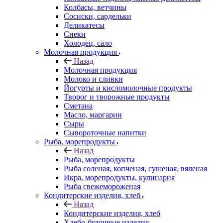
Колбасы, ветчины
Сосиски, сардельки
Деликатесы
Снеки
Холодец, сало
Молочная продукция
Назад
Молочная продукция
Молоко и сливки
Йогурты и кисломолочные продукты
Творог и творожные продукты
Сметана
Масло, маргарин
Сыры
Сывороточные напитки
Рыба, морепродукты
Назад
Рыба, морепродукты
Рыба соленая, копченая, сушеная, вяленая
Икра, морепродукты, кулинария
Рыба свежемороженая
Кондитерские изделия, хлеб
Назад
Кондитерские изделия, хлеб
Хлебо-булочные изделия