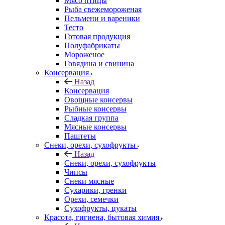
Мясо птицы
Рыба свежемороженая
Пельмени и вареники
Тесто
Готовая продукция
Полуфабрикаты
Мороженое
Говядина и свинина
Консервация
Назад
Консервация
Овощные консервы
Рыбные консервы
Сладкая группа
Мясные консервы
Паштеты
Снеки, орехи, сухофрукты
Назад
Снеки, орехи, сухофрукты
Чипсы
Снеки мясные
Сухарики, гренки
Орехи, семечки
Сухофрукты, цукаты
Красота, гигиена, бытовая химия