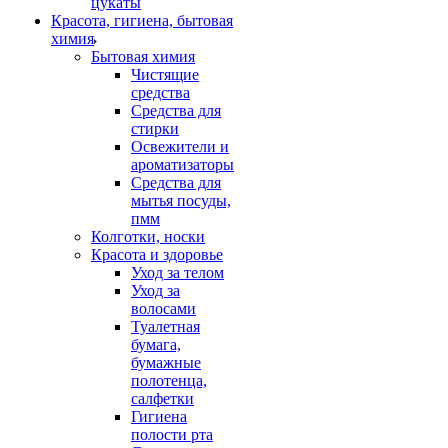
цукаты
Красота, гигиена, бытовая
химия
Бытовая химия
Чистящие
средства
Средства для
стирки
Освежители и
ароматизаторы
Средства для
мытья посуды,
пмм
Колготки, носки
Красота и здоровье
Уход за телом
Уход за
волосами
Туалетная
бумага,
бумажные
полотенца,
салфетки
Гигиена
полости рта