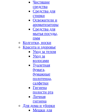
Чистящие
средства
Средства для
стирки
Освежители и
ароматизаторы
Средства для
мытья посуды,
пмм
Колготки, носки
Красота и здоровье
Уход за телом
Уход за
волосами
Туалетная
бумага,
бумажные
полотенца,
салфетки
Гигиена
полости рта
Личная
гигиена
Для дома и уборки
Мешки для