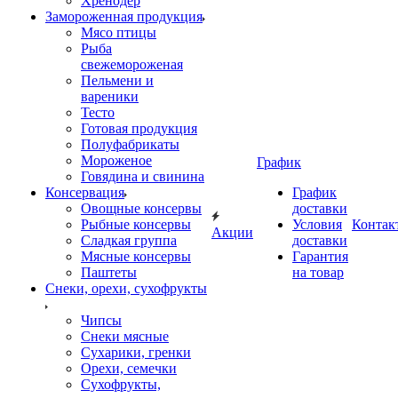
Хренодер
Замороженная продукция
Мясо птицы
Рыба
свежемороженая
Пельмени и
вареники
Тесто
Готовая продукция
Полуфабрикаты
Мороженое
График
Говядина и свинина
Консервация
График
Овощные консервы
доставки
Рыбные консервы
Условия
Контак
Акции
Сладкая группа
доставки
Мясные консервы
Гарантия
Паштеты
на товар
Снеки, орехи, сухофрукты
Чипсы
Снеки мясные
Сухарики, гренки
Орехи, семечки
Сухофрукты,