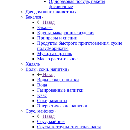
Одноразовая посуда, пакеты
фасовочные
Для домашних животных
Бакалея
Назад
Бакалея
Крупы, макаронные изделия
Приправы и специи
Продукты быстрого приготовления, сухие
полуфабрикаты
Мука, сахар, соль
Масло растительное
Халяль
Воды, соки, напитки
Назад
Воды, соки, напитки
Вода
Газированные напитки
Квас
Соки, компоты
Энергетические напитки
Соус, майонез
Назад
Соус, майонез
Соусы, кетчупы, томатная паста