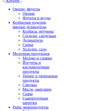
Каталог
Овощи, фрукты
Овощи
Фрукты и ягоды
Колбасные изделия,
мясные деликатесы
Колбасы, ветчины
Сосиски, сардельки
Деликатесы
Снеки
Холодец, сало
Молочная продукция
Молоко и сливки
Йогурты и
кисломолочные
продукты
Творог и творожные
продукты
Сметана
Масло, маргарин
Сыры
Сывороточные
напитки
Рыба, морепродукты