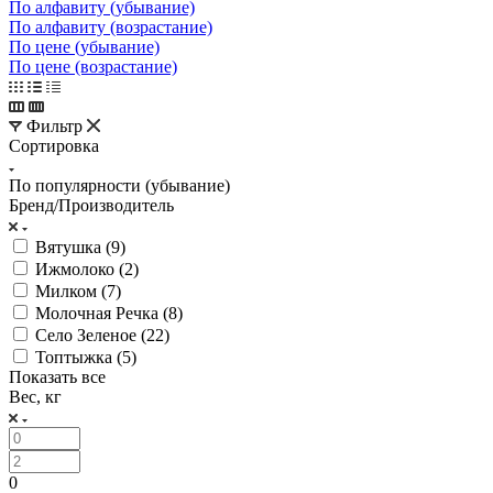
По алфавиту (убывание)
По алфавиту (возрастание)
По цене (убывание)
По цене (возрастание)
Фильтр
Сортировка
По популярности (убывание)
Бренд/Производитель
Вятушка (
9
)
Ижмолоко (
2
)
Милком (
7
)
Молочная Речка (
8
)
Село Зеленое (
22
)
Топтыжка (
5
)
Показать все
Вес, кг
0