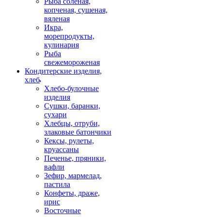
Рыба соленая,
копченая, сушеная,
вяленая
Икра,
морепродукты,
кулинария
Рыба
свежемороженая
Кондитерские изделия,
хлеб
Хлебо-булочные
изделия
Сушки, баранки,
сухари
Хлебцы, отруби,
злаковые батончики
Кексы, рулеты,
круассаны
Печенье, пряники,
вафли
Зефир, мармелад,
пастила
Конфеты, драже,
ирис
Восточные