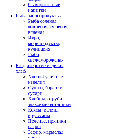
Сывороточные
напитки
Рыба, морепродукты
Рыба соленая,
копченая, сушеная,
вяленая
Икра,
морепродукты,
кулинария
Рыба
свежемороженая
Кондитерские изделия,
хлеб
Хлебо-булочные
изделия
Сушки, баранки,
сухари
Хлебцы, отруби,
злаковые батончики
Кексы, рулеты,
круассаны
Печенье, пряники,
вафли
Зефир, мармелад,
пастила