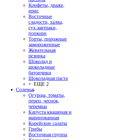
Конфеты, драже,
ирис
Восточные
сладости, халва,
сух.завтраки,
попкорн
Торты, пирожные
замороженные
Жевательная
резинка
Шоколад и
шоколадные
батончики
Шоколадная паста
+ ЕЩЕ 2
Соленья
Огурцы, томаты,
перец, чеснок,
черемша
Капуста квашеная и
маринованная
Корейские салаты
Грибы
Восточная группа