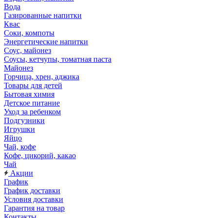
Вода
Газированные напитки
Квас
Соки, компоты
Энергетические напитки
Соус, майонез
Соусы, кетчупы, томатная паста
Майонез
Горчица, хрен, аджика
Товары для детей
Бытовая химия
Детское питание
Уход за ребенком
Подгузники
Игрушки
Яйцо
Чай, кофе
Кофе, цикорий, какао
Чай
Акции
График
График доставки
Условия доставки
Гарантия на товар
Контакты