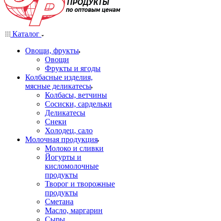
Каталог
Овощи, фрукты
Овощи
Фрукты и ягоды
Колбасные изделия,
мясные деликатесы
Колбасы, ветчины
Сосиски, сардельки
Деликатесы
Снеки
Холодец, сало
Молочная продукция
Молоко и сливки
Йогурты и
кисломолочные
продукты
Творог и творожные
продукты
Сметана
Масло, маргарин
Сыры