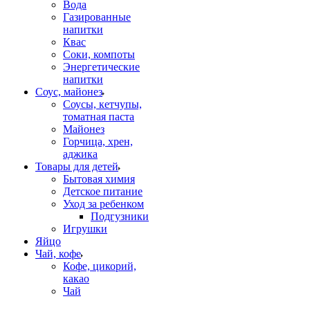
Вода
Газированные
напитки
Квас
Соки, компоты
Энергетические
напитки
Соус, майонез
Соусы, кетчупы,
томатная паста
Майонез
Горчица, хрен,
аджика
Товары для детей
Бытовая химия
Детское питание
Уход за ребенком
Подгузники
Игрушки
Яйцо
Чай, кофе
Кофе, цикорий,
какао
Чай