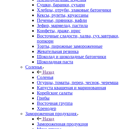
Сушки, баранки, сухари
Хлебцы, отруби, злаковые батончики
Кексы, рулеты, круассаны
Печенье, пряники, вафли
Зефир, мармелад, пастила
Конфеты, драже, ирис
Восточные сладости, халва, сух.завтраки,
попкорн
Торты, пирожные замороженные
Жевательная резинка
Шоколад и шоколадные батончики
Шоколадная паста
Соленья
Назад
Соленья
Огурцы, томаты, перец, чеснок, черемша
Капуста квашеная и маринованная
Корейские салаты
Грибы
Восточная группа
Хренодер
Замороженная продукция
Назад
Замороженная продукция