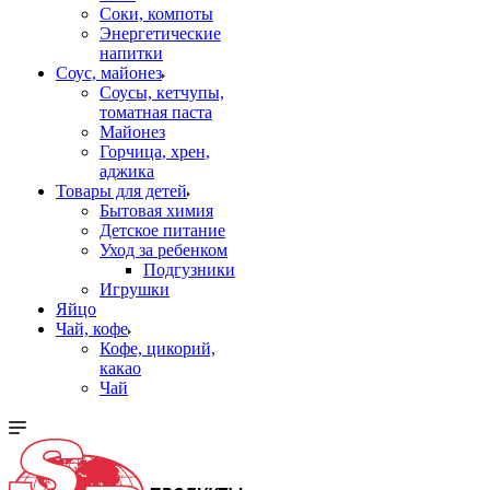
Соки, компоты
Энергетические
напитки
Соус, майонез
Соусы, кетчупы,
томатная паста
Майонез
Горчица, хрен,
аджика
Товары для детей
Бытовая химия
Детское питание
Уход за ребенком
Подгузники
Игрушки
Яйцо
Чай, кофе
Кофе, цикорий,
какао
Чай