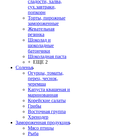
сладости, халва,
сух.завтраки,
попкорн
Торты, пирожные
замороженные
Жевательная
резинка
Шоколад и
шоколадные
батончики
Шоколадная паста
+ ЕЩЕ 2
Соленья
Огурцы, томаты,
перец, чеснок,
черемша
Капуста квашеная и
маринованная
Корейские салаты
Грибы
Восточная группа
Хренодер
Замороженная продукция
Мясо птицы
Рыба