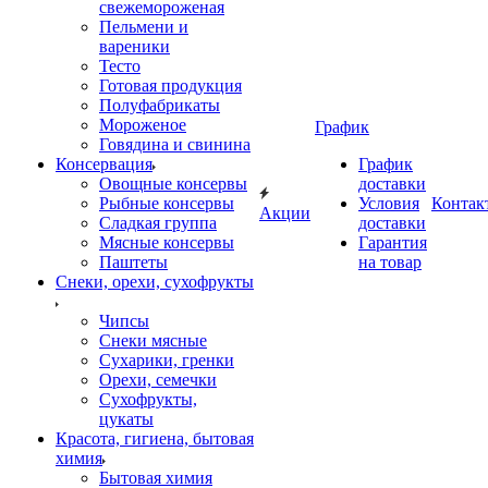
свежемороженая
Пельмени и
вареники
Тесто
Готовая продукция
Полуфабрикаты
Мороженое
График
Говядина и свинина
Консервация
График
Овощные консервы
доставки
Рыбные консервы
Условия
Контак
Акции
Сладкая группа
доставки
Мясные консервы
Гарантия
Паштеты
на товар
Снеки, орехи, сухофрукты
Чипсы
Снеки мясные
Сухарики, гренки
Орехи, семечки
Сухофрукты,
цукаты
Красота, гигиена, бытовая
химия
Бытовая химия