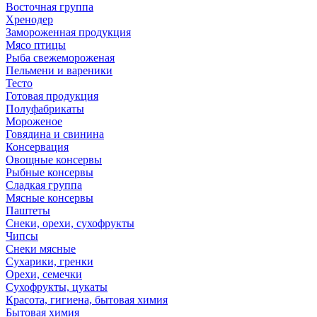
Восточная группа
Хренодер
Замороженная продукция
Мясо птицы
Рыба свежемороженая
Пельмени и вареники
Тесто
Готовая продукция
Полуфабрикаты
Мороженое
Говядина и свинина
Консервация
Овощные консервы
Рыбные консервы
Сладкая группа
Мясные консервы
Паштеты
Снеки, орехи, сухофрукты
Чипсы
Снеки мясные
Сухарики, гренки
Орехи, семечки
Сухофрукты, цукаты
Красота, гигиена, бытовая химия
Бытовая химия