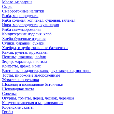
Масло, маргарин
Сыры
Сывороточные напитки
Рыба, морепродукты
Рыба соленая, копченая, сушеная, вяленая
Икра, морепродукты, кулинария
Рыба свежемороженая
Кондитерские изделия, хлеб
Хлебо-булочные изделия
Сушки, баранки, сухари
Хлебцы, отруби, злаковые батончики
Кексы, рулеты, круассаны
Печенье, пряники, вафли
Зефир, мармелад, пастила
Конфеты, драже, ирис
Восточные сладости, халва, сух.завтраки, попкорн
Торты, пирожные замороженные
Жевательная резинка
Шоколад и шоколадные батончики
Шоколадная паста
Соленья
Огурцы, томаты, перец, чеснок, черемша
Капуста квашеная и маринованная
Корейские салаты
Грибы