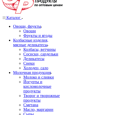
Каталог
Овощи, фрукты
Овощи
Фрукты и ягоды
Колбасные изделия,
мясные деликатесы
Колбасы, ветчины
Сосиски, сардельки
Деликатесы
Снеки
Холодец, сало
Молочная продукция
Молоко и сливки
Йогурты и
кисломолочные
продукты
Творог и творожные
продукты
Сметана
Масло, маргарин
Сыры