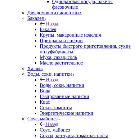
Одноразовая посуда, пакеты
фасовочные
Для домашних животных
Бакалея
Назад
Бакалея
Крупы, макаронные изделия
Приправы и специи
Продукты быстрого приготовления, сухие
полуфабрикаты
Мука, сахар, соль
Масло растительное
Халяль
Воды, соки, напитки
Назад
Воды, соки, напитки
Вода
Газированные напитки
Квас
Соки, компоты
Энергетические напитки
Соус, майонез
Назад
Соус, майонез
Соусы, кетчупы, томатная паста