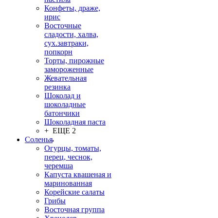
Конфеты, драже,
ирис
Восточные
сладости, халва,
сух.завтраки,
попкорн
Торты, пирожные
замороженные
Жевательная
резинка
Шоколад и
шоколадные
батончики
Шоколадная паста
+ ЕЩЕ 2
Соленья
Огурцы, томаты,
перец, чеснок,
черемша
Капуста квашеная и
маринованная
Корейские салаты
Грибы
Восточная группа