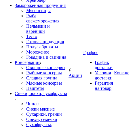
Хренодер
Замороженная продукция
Мясо птицы
Рыба
свежемороженая
Пельмени и
вареники
Тесто
Готовая продукция
Полуфабрикаты
Мороженое
График
Говядина и свинина
Консервация
График
Овощные консервы
доставки
Рыбные консервы
Условия
Контак
Акции
Сладкая группа
доставки
Мясные консервы
Гарантия
Паштеты
на товар
Снеки, орехи, сухофрукты
Чипсы
Снеки мясные
Сухарики, гренки
Орехи, семечки
Сухофрукты,