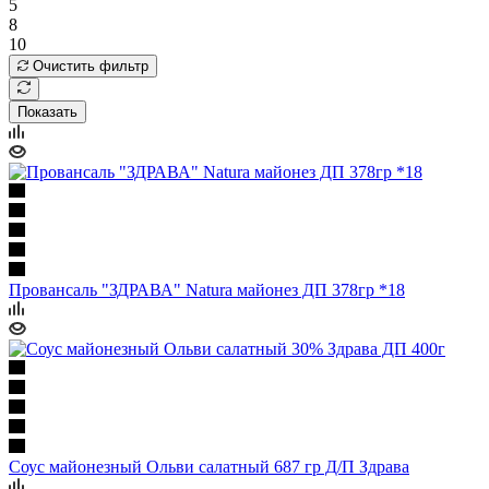
5
8
10
Очистить фильтр
Показать
Провансаль "ЗДРАВА" Natura майонез ДП 378гр *18
Соус майонезный Ольви салатный 687 гр Д/П Здрава