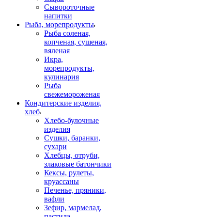
Сывороточные
напитки
Рыба, морепродукты
Рыба соленая,
копченая, сушеная,
вяленая
Икра,
морепродукты,
кулинария
Рыба
свежемороженая
Кондитерские изделия,
хлеб
Хлебо-булочные
изделия
Сушки, баранки,
сухари
Хлебцы, отруби,
злаковые батончики
Кексы, рулеты,
круассаны
Печенье, пряники,
вафли
Зефир, мармелад,
пастила