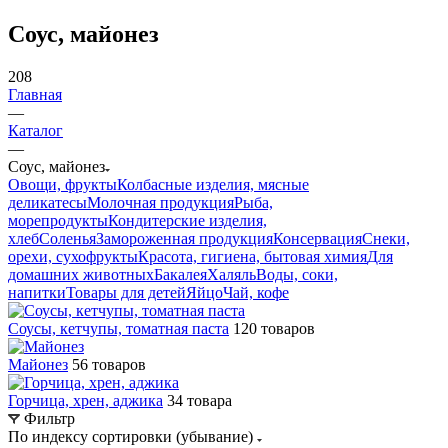
Соус, майонез
208
Главная
—
Каталог
—
Соус, майонез
Овощи, фрукты
Колбасные изделия, мясные
деликатесы
Молочная продукция
Рыба,
морепродукты
Кондитерские изделия,
хлеб
Соленья
Замороженная продукция
Консервация
Снеки,
орехи, сухофрукты
Красота, гигиена, бытовая химия
Для
домашних животных
Бакалея
Халяль
Воды, соки,
напитки
Товары для детей
Яйцо
Чай, кофе
Соусы, кетчупы, томатная паста
120 товаров
Майонез
56 товаров
Горчица, хрен, аджика
34 товара
Фильтр
По индексу сортировки (убывание)