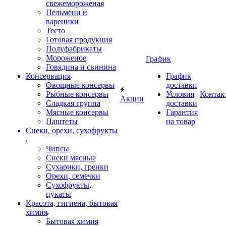
свежемороженая
Пельмени и
вареники
Тесто
Готовая продукция
Полуфабрикаты
Мороженое
График
Говядина и свинина
Консервация
График
Овощные консервы
доставки
Рыбные консервы
Условия
Контак
Акции
Сладкая группа
доставки
Мясные консервы
Гарантия
Паштеты
на товар
Снеки, орехи, сухофрукты
Чипсы
Снеки мясные
Сухарики, гренки
Орехи, семечки
Сухофрукты,
цукаты
Красота, гигиена, бытовая
химия
Бытовая химия