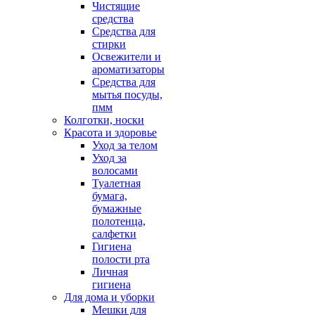
Чистящие
средства
Средства для
стирки
Освежители и
ароматизаторы
Средства для
мытья посуды,
пмм
Колготки, носки
Красота и здоровье
Уход за телом
Уход за
волосами
Туалетная
бумага,
бумажные
полотенца,
салфетки
Гигиена
полости рта
Личная
гигиена
Для дома и уборки
Мешки для