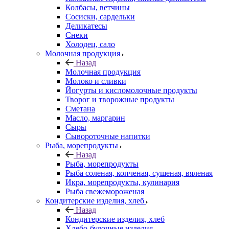
Колбасы, ветчины
Сосиски, сардельки
Деликатесы
Снеки
Холодец, сало
Молочная продукция
Назад
Молочная продукция
Молоко и сливки
Йогурты и кисломолочные продукты
Творог и творожные продукты
Сметана
Масло, маргарин
Сыры
Сывороточные напитки
Рыба, морепродукты
Назад
Рыба, морепродукты
Рыба соленая, копченая, сушеная, вяленая
Икра, морепродукты, кулинария
Рыба свежемороженая
Кондитерские изделия, хлеб
Назад
Кондитерские изделия, хлеб
Хлебо-булочные изделия