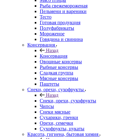
Мясо птицы
Рыба свежемороженая
Пельмени и вареники
Тесто
Готовая продукция
Полуфабрикаты
Мороженое
Говядина и свинина
Консервация
Назад
Консервация
Овощные консервы
Рыбные консервы
Сладкая группа
Мясные консервы
Паштеты
Снеки, орехи, сухофрукты
Назад
Снеки, орехи, сухофрукты
Чипсы
Снеки мясные
Сухарики, гренки
Орехи, семечки
Сухофрукты, цукаты
Красота, гигиена, бытовая химия