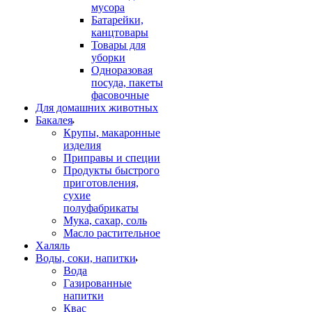
мусора
Батарейки,
канцтовары
Товары для
уборки
Одноразовая
посуда, пакеты
фасовочные
Для домашних животных
Бакалея
Крупы, макаронные
изделия
Приправы и специи
Продукты быстрого
приготовления,
сухие
полуфабрикаты
Мука, сахар, соль
Масло растительное
Халяль
Воды, соки, напитки
Вода
Газированные
напитки
Квас