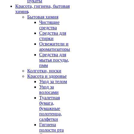
цукаты
Красота, гигиена, бытовая
химия
Бытовая химия
Чистящие
средства
Средства для
стирки
Освежители и
ароматизаторы
Средства для
мытья посуды,
пмм
Колготки, носки
Красота и здоровье
Уход за телом
Уход за
волосами
Туалетная
бумага,
бумажные
полотенца,
салфетки
Гигиена
полости рта