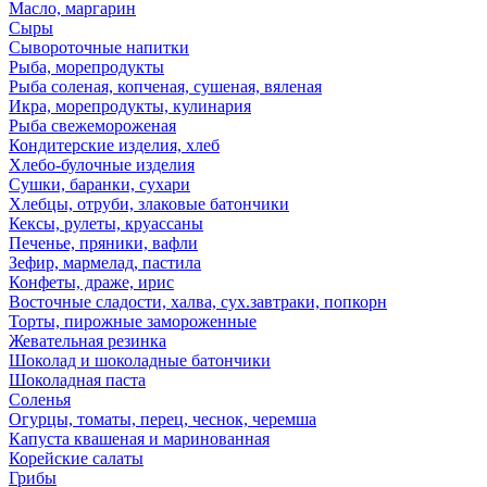
Масло, маргарин
Сыры
Сывороточные напитки
Рыба, морепродукты
Рыба соленая, копченая, сушеная, вяленая
Икра, морепродукты, кулинария
Рыба свежемороженая
Кондитерские изделия, хлеб
Хлебо-булочные изделия
Сушки, баранки, сухари
Хлебцы, отруби, злаковые батончики
Кексы, рулеты, круассаны
Печенье, пряники, вафли
Зефир, мармелад, пастила
Конфеты, драже, ирис
Восточные сладости, халва, сух.завтраки, попкорн
Торты, пирожные замороженные
Жевательная резинка
Шоколад и шоколадные батончики
Шоколадная паста
Соленья
Огурцы, томаты, перец, чеснок, черемша
Капуста квашеная и маринованная
Корейские салаты
Грибы