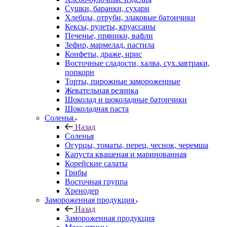
Сушки, баранки, сухари
Хлебцы, отруби, злаковые батончики
Кексы, рулеты, круассаны
Печенье, пряники, вафли
Зефир, мармелад, пастила
Конфеты, драже, ирис
Восточные сладости, халва, сух.завтраки,
попкорн
Торты, пирожные замороженные
Жевательная резинка
Шоколад и шоколадные батончики
Шоколадная паста
Соленья
Назад
Соленья
Огурцы, томаты, перец, чеснок, черемша
Капуста квашеная и маринованная
Корейские салаты
Грибы
Восточная группа
Хренодер
Замороженная продукция
Назад
Замороженная продукция