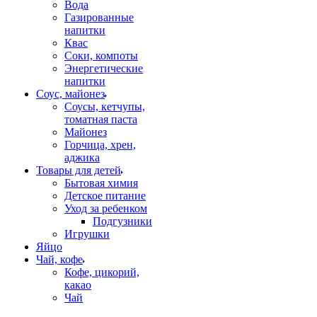
Вода
Газированные
напитки
Квас
Соки, компоты
Энергетические
напитки
Соус, майонез
Соусы, кетчупы,
томатная паста
Майонез
Горчица, хрен,
аджика
Товары для детей
Бытовая химия
Детское питание
Уход за ребенком
Подгузники
Игрушки
Яйцо
Чай, кофе
Кофе, цикорий,
какао
Чай