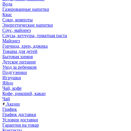
Вода
Газированные напитки
Квас
Соки, компоты
Энергетические напитки
Соус, майонез
Соусы, кетчупы, томатная паста
Майонез
Горчица, хрен, аджика
Товары для детей
Бытовая химия
Детское питание
Уход за ребенком
Подгузники
Игрушки
Яйцо
Чай, кофе
Кофе, цикорий, какао
Чай
Акции
График
График доставки
Условия доставки
Гарантия на товар
Контакты