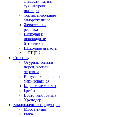
сладости, халва,
сух.завтраки,
попкорн
Торты, пирожные
замороженные
Жевательная
резинка
Шоколад и
шоколадные
батончики
Шоколадная паста
+ ЕЩЕ 2
Соленья
Огурцы, томаты,
перец, чеснок,
черемша
Капуста квашеная и
маринованная
Корейские салаты
Грибы
Восточная группа
Хренодер
Замороженная продукция
Мясо птицы
Рыба