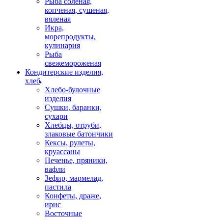
Рыба соленая,
копченая, сушеная,
вяленая
Икра,
морепродукты,
кулинария
Рыба
свежемороженая
Кондитерские изделия,
хлеб
Хлебо-булочные
изделия
Сушки, баранки,
сухари
Хлебцы, отруби,
злаковые батончики
Кексы, рулеты,
круассаны
Печенье, пряники,
вафли
Зефир, мармелад,
пастила
Конфеты, драже,
ирис
Восточные