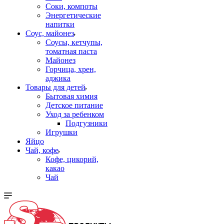
Соки, компоты
Энергетические
напитки
Соус, майонез
Соусы, кетчупы,
томатная паста
Майонез
Горчица, хрен,
аджика
Товары для детей
Бытовая химия
Детское питание
Уход за ребенком
Подгузники
Игрушки
Яйцо
Чай, кофе
Кофе, цикорий,
какао
Чай