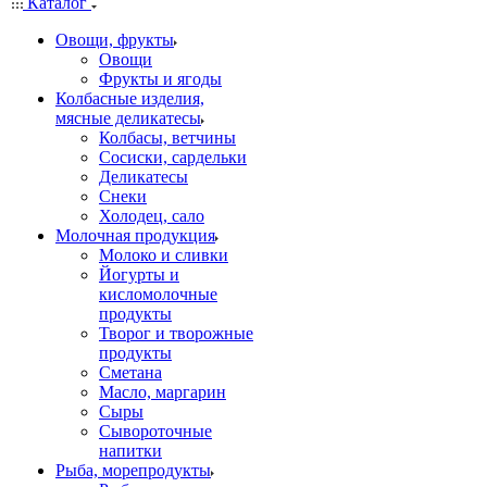
Каталог
Овощи, фрукты
Овощи
Фрукты и ягоды
Колбасные изделия,
мясные деликатесы
Колбасы, ветчины
Сосиски, сардельки
Деликатесы
Снеки
Холодец, сало
Молочная продукция
Молоко и сливки
Йогурты и
кисломолочные
продукты
Творог и творожные
продукты
Сметана
Масло, маргарин
Сыры
Сывороточные
напитки
Рыба, морепродукты